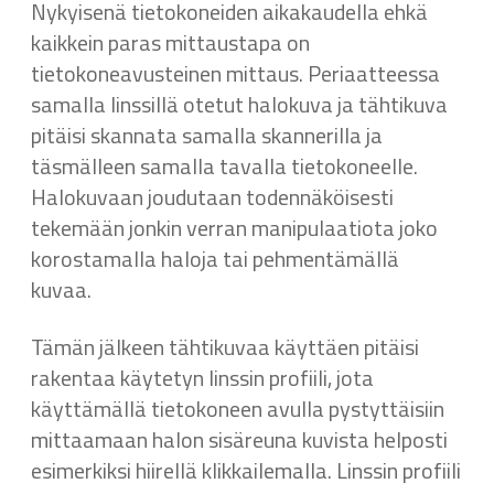
Nykyisenä tietokoneiden aikakaudella ehkä
kaikkein paras mittaustapa on
tietokoneavusteinen mittaus. Periaatteessa
samalla linssillä otetut halokuva ja tähtikuva
pitäisi skannata samalla skannerilla ja
täsmälleen samalla tavalla tietokoneelle.
Halokuvaan joudutaan todennäköisesti
tekemään jonkin verran manipulaatiota joko
korostamalla haloja tai pehmentämällä
kuvaa.
Tämän jälkeen tähtikuvaa käyttäen pitäisi
rakentaa käytetyn linssin profiili, jota
käyttämällä tietokoneen avulla pystyttäisiin
mittaamaan halon sisäreuna kuvista helposti
esimerkiksi hiirellä klikkailemalla. Linssin profiili