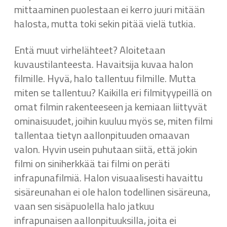
mittaaminen puolestaan ei kerro juuri mitään
halosta, mutta toki sekin pitää vielä tutkia.
Entä muut virhelähteet? Aloitetaan
kuvaustilanteesta. Havaitsija kuvaa halon
filmille. Hyvä, halo tallentuu filmille. Mutta
miten se tallentuu? Kaikilla eri filmityypeillä on
omat filmin rakenteeseen ja kemiaan liittyvät
ominaisuudet, joihin kuuluu myös se, miten filmi
tallentaa tietyn aallonpituuden omaavan
valon. Hyvin usein puhutaan siitä, että jokin
filmi on siniherkkää tai filmi on peräti
infrapunafilmiä. Halon visuaalisesti havaittu
sisäreunahan ei ole halon todellinen sisäreuna,
vaan sen sisäpuolella halo jatkuu
infrapunaisen aallonpituuksilla, joita ei