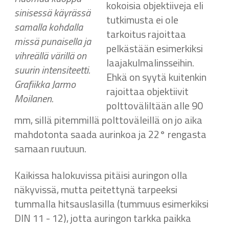
kokoisia objektiiveja eli
sinisessä käyrässä
tutkimusta ei ole
samalla kohdalla
tarkoitus rajoittaa
missä punaisella ja
pelkästään esimerkiksi
vihreällä värillä on
laajakulmalinsseihin.
suurin intensiteetti.
Ehkä on syytä kuitenkin
Grafiikka Jarmo
rajoittaa objektiivit
Moilanen.
polttoväliltään alle 90
mm, sillä pitemmillä polttoväleillä on jo aika
mahdotonta saada aurinkoa ja 22° rengasta
samaan ruutuun.
Kaikissa halokuvissa pitäisi auringon olla
näkyvissä, mutta peitettynä tarpeeksi
tummalla hitsauslasilla (tummuus esimerkiksi
DIN 11 - 12), jotta auringon tarkka paikka