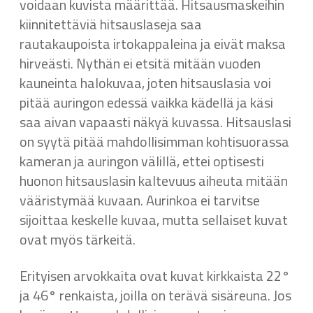
voidaan kuvista määrittää. Hitsausmaskeihin
kiinnitettäviä hitsauslaseja saa
rautakaupoista irtokappaleina ja eivät maksa
hirveästi. Nythän ei etsitä mitään vuoden
kauneinta halokuvaa, joten hitsauslasia voi
pitää auringon edessä vaikka kädellä ja käsi
saa aivan vapaasti näkyä kuvassa. Hitsauslasi
on syytä pitää mahdollisimman kohtisuorassa
kameran ja auringon välillä, ettei optisesti
huonon hitsauslasin kaltevuus aiheuta mitään
vääristymää kuvaan. Aurinkoa ei tarvitse
sijoittaa keskelle kuvaa, mutta sellaiset kuvat
ovat myös tärkeitä.
Erityisen arvokkaita ovat kuvat kirkkaista 22°
ja 46° renkaista, joilla on terävä sisäreuna. Jos