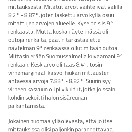
mittauksesta. Mitatut arvot vaihtelivat välillä
8.2° - 8.87°, joten laskettu arvo kyllä osuu
mitattujen arvojen alueelle. Kyse on siis 9°
renkaasta. Mutta koska näytelmässä oli
outoja renkaita, päätin tarkistaa ettei
näytelmän 9° renkaassa ollut mitään outoa.
Mittasin erään Suomussalmella kuvaamani 9°
renkaan. Keskiarvo oli taas 8.4°, tosin
virhemarginaali kasvoi hiukan mittausten
antaessa arvoja 7.83° - 8.82°. Suurin syy
virheen kasvuun oli pilvikuidut, jotka joissain
kohdin sekoitti halon sisäreunan
paikantamista.
Jokainen huomaa ylläolevasta, että jo itse
mittauksissa olisi paljonkin parannettavaa.