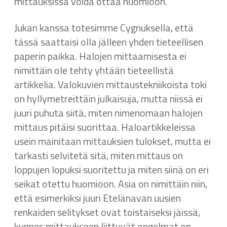
mittauksissa voida ottaa huomioon.
Jukan kanssa totesimme Cygnuksella, että
tässä saattaisi olla jälleen yhden tieteellisen
paperin paikka. Halojen mittaamisesta ei
nimittäin ole tehty yhtään tieteellistä
artikkelia. Valokuvien mittaustekniikoista toki
on hyllymetreittäin julkaisuja, mutta niissä ei
juuri puhuta siitä, miten nimenomaan halojen
mittaus pitäisi suorittaa. Haloartikkeleissa
usein mainitaan mittauksien tulokset, mutta ei
tarkasti selvitetä sitä, miten mittaus on
loppujen lopuksi suoritettu ja miten siinä on eri
seikat otettu huomioon. Asia on nimittäin niin,
että esimerkiksi juuri Etelänavan uusien
renkaiden selitykset ovat toistaiseksi jäissä,
kunnes mittaukseen liittyvät ongelmat on