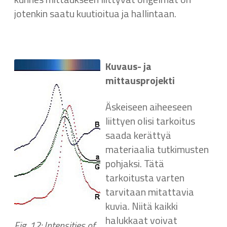
jotenkin saatu kuutioitua ja hallintaan.
Kuvaus- ja
mittausprojekti
Äskeiseen aiheeseen
liittyen olisi tarkoitus
saada kerättyä
materiaalia tutkimusten
pohjaksi. Tätä
tarkoitusta varten
tarvitaan mitattavia
kuvia. Niitä kaikki
halukkaat voivat
Fig. 12: Intensities of