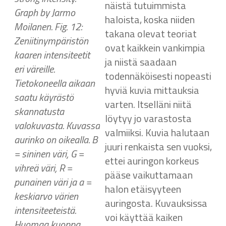
näistä tutuimmista
Graph by Jarmo
haloista, koska niiden
Moilanen. Fig. 12:
takana olevat teoriat
Zeniitinympäristön
ovat kaikkein vankimpia
kaaren intensiteetit
ja niistä saadaan
eri väreille.
todennäköisesti nopeasti
Tietokoneella aikaan
hyviä kuvia mittauksia
saatu käyrästö
varten. Itselläni niitä
skannatusta
löytyy jo varastosta
valokuvasta. Kuvassa
valmiiksi. Kuvia halutaan
aurinko on oikealla. B
juuri renkaista sen vuoksi,
= sininen väri, G =
ettei auringon korkeus
vihreä väri, R =
pääse vaikuttamaan
punainen väri ja a =
halon etäisyyteen
keskiarvo värien
auringosta. Kuvauksissa
intensiteeteistä.
voi käyttää kaiken
Huomaa kuoppa