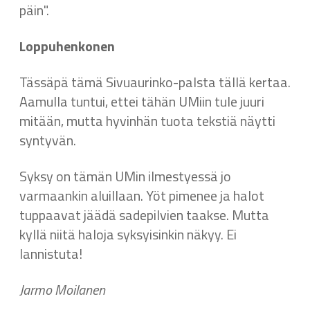
päin".
Loppuhenkonen
Tässäpä tämä Sivuaurinko-palsta tällä kertaa.
Aamulla tuntui, ettei tähän UMiin tule juuri
mitään, mutta hyvinhän tuota tekstiä näytti
syntyvän.
Syksy on tämän UMin ilmestyessä jo
varmaankin aluillaan. Yöt pimenee ja halot
tuppaavat jäädä sadepilvien taakse. Mutta
kyllä niitä haloja syksyisinkin näkyy. Ei
lannistuta!
Jarmo Moilanen