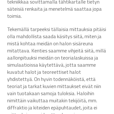
tekniikkaa sovittamalla tähtikartalle tietyn
säteisiä renkaita ja menetelmä saattaa jopa
toimia.
Tekemällä tarpeeksi tällaisia mittauksia pitäisi
olla mahdollista saada käsitys siitä, miten ja
mistä kohtaa meidän on halon sisäreuna
mitattava. Kenties saamme vihjeitä siitä, millä
aallonpituuksi meidän on teorialaskuissa ja
simulaatioissa käytettävä, jotta saamme
kuvatut halot ja teoreettiset halot
yhdistettyä. On hyvin todennäköistä, että
teoriat ja tarkat kuvien mittaukset eivät niin
vain tuotakaan samoja tuloksia. Haloihin
nimittäin vaikuttaa muitakin tekijöitä, mm.
diffraktio ja kiteiden epäpuhtaudet, joita ei