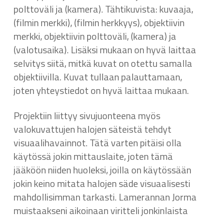
polttoväli ja (kamera). Tähtikuvista: kuvaaja,
(filmin merkki), (filmin herkkyys), objektiivin
merkki, objektiivin polttoväli, (kamera) ja
(valotusaika). Lisäksi mukaan on hyvä laittaa
selvitys siitä, mitkä kuvat on otettu samalla
objektiivilla. Kuvat tullaan palauttamaan,
joten yhteystiedot on hyvä laittaa mukaan.
Projektiin liittyy sivujuonteena myös
valokuvattujen halojen säteistä tehdyt
visuaalihavainnot. Tätä varten pitäisi olla
käytössä jokin mittauslaite, joten tämä
jääköön niiden huoleksi, joilla on käytössään
jokin keino mitata halojen säde visuaalisesti
mahdollisimman tarkasti. Lamerannan Jorma
muistaakseni aikoinaan viritteli jonkinlaista