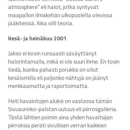
atmosphere" eli halot, jotka syntyvät
maapallon ilmakehän ulkopuolella olevissa
jääkiteissä. Aika villi teoria.
Kesä- ja heinäkuu 2001
Jakso ei kovin runsaasti säväyttänyt
halorintamalla, mikä ei ole suuri ihme. En tosin
tiedä, kuinka pahasti porukka on ollut
kesälomilla eli paljonko nähtyjä on jäänyt
merkkaamatta ja raportoimatta.
Heti havaintojen aluksi on vastassa tämän
Sivuaurinko-palstan uutuus eli piirrosgalleria.
Tästä lähtien poimin aina yhden havaitsijan
piirroksia peräti sivullisen verran kaikkien