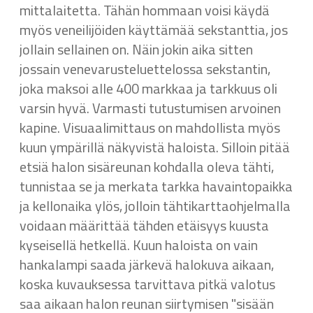
mittalaitetta. Tähän hommaan voisi käydä
myös veneilijöiden käyttämää sekstanttia, jos
jollain sellainen on. Näin jokin aika sitten
jossain venevarusteluettelossa sekstantin,
joka maksoi alle 400 markkaa ja tarkkuus oli
varsin hyvä. Varmasti tutustumisen arvoinen
kapine. Visuaalimittaus on mahdollista myös
kuun ympärillä näkyvistä haloista. Silloin pitää
etsiä halon sisäreunan kohdalla oleva tähti,
tunnistaa se ja merkata tarkka havaintopaikka
ja kellonaika ylös, jolloin tähtikarttaohjelmalla
voidaan määrittää tähden etäisyys kuusta
kyseisellä hetkellä. Kuun haloista on vain
hankalampi saada järkevä halokuva aikaan,
koska kuvauksessa tarvittava pitkä valotus
saa aikaan halon reunan siirtymisen "sisään