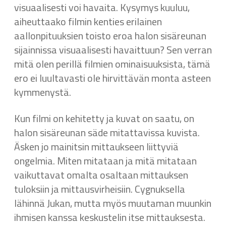
visuaalisesti voi havaita. Kysymys kuuluu,
aiheuttaako filmin kenties erilainen
aallonpituuksien toisto eroa halon sisäreunan
sijainnissa visuaalisesti havaittuun? Sen verran
mitä olen perillä filmien ominaisuuksista, tämä
ero ei luultavasti ole hirvittävän monta asteen
kymmenystä.
Kun filmi on kehitetty ja kuvat on saatu, on
halon sisäreunan säde mitattavissa kuvista.
Äsken jo mainitsin mittaukseen liittyviä
ongelmia. Miten mitataan ja mitä mitataan
vaikuttavat omalta osaltaan mittauksen
tuloksiin ja mittausvirheisiin. Cygnuksella
lähinnä Jukan, mutta myös muutaman muunkin
ihmisen kanssa keskustelin itse mittauksesta.