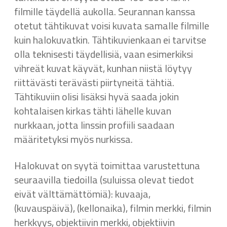
filmille täydellä aukolla. Seurannan kanssa
otetut tähtikuvat voisi kuvata samalle filmille
kuin halokuvatkin. Tähtikuvienkaan ei tarvitse
olla teknisesti täydellisiä, vaan esimerkiksi
vihreät kuvat käyvät, kunhan niistä löytyy
riittävästi terävästi piirtyneitä tähtiä.
Tähtikuviin olisi lisäksi hyvä saada jokin
kohtalaisen kirkas tähti lähelle kuvan
nurkkaan, jotta linssin profiili saadaan
määritetyksi myös nurkissa.
Halokuvat on syytä toimittaa varustettuna
seuraavilla tiedoilla (suluissa olevat tiedot
eivät välttämättömiä): kuvaaja,
(kuvauspäivä), (kellonaika), filmin merkki, filmin
herkkyys, objektiivin merkki, objektiivin