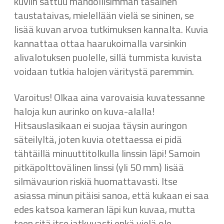
kuviin sattuu mahdollisimman tasainen
taustataivas, mielellään vielä se sininen, se
lisää kuvan arvoa tutkimuksen kannalta. Kuvia
kannattaa ottaa haarukoimalla varsinkin
alivalotuksen puolelle, sillä tummista kuvista
voidaan tutkia halojen väritystä paremmin.
Varoitus! Olkaa aina varovaisia kuvatessanne
haloja kun aurinko on kuva-alalla!
Hitsauslasikaan ei suojaa täysin auringon
säteilyltä, joten kuvia otettaessa ei pidä
tähtäillä minuuttitolkulla linssin läpi! Samoin
pitkäpolttovälinen linssi (yli 50 mm) lisää
silmävaurion riskiä huomattavasti. Itse
asiassa minun pitäisi sanoa, että kukaan ei saa
edes katsoa kameran läpi kun kuvaa, mutta
teen sitä itse jatkuvasti enkä vielä ole