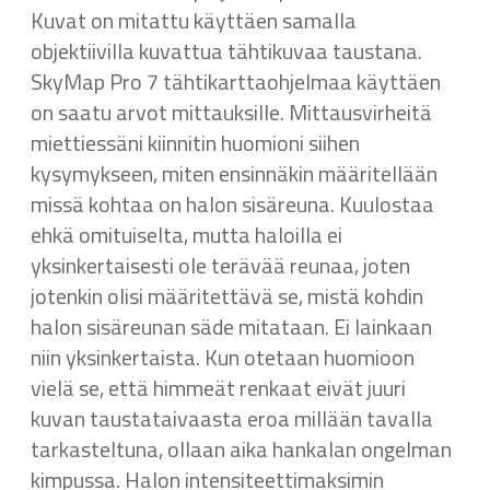
Kuvat on mitattu käyttäen samalla
objektiivilla kuvattua tähtikuvaa taustana.
SkyMap Pro 7 tähtikarttaohjelmaa käyttäen
on saatu arvot mittauksille. Mittausvirheitä
miettiessäni kiinnitin huomioni siihen
kysymykseen, miten ensinnäkin määritellään
missä kohtaa on halon sisäreuna. Kuulostaa
ehkä omituiselta, mutta haloilla ei
yksinkertaisesti ole terävää reunaa, joten
jotenkin olisi määritettävä se, mistä kohdin
halon sisäreunan säde mitataan. Ei lainkaan
niin yksinkertaista. Kun otetaan huomioon
vielä se, että himmeät renkaat eivät juuri
kuvan taustataivaasta eroa millään tavalla
tarkasteltuna, ollaan aika hankalan ongelman
kimpussa. Halon intensiteettimaksimin