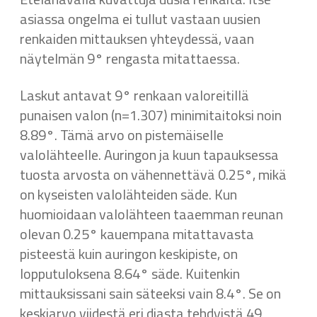
asiassa ongelma ei tullut vastaan uusien
renkaiden mittauksen yhteydessä, vaan
näytelmän 9° rengasta mitattaessa.
Laskut antavat 9° renkaan valoreitillä
punaisen valon (n=1.307) minimitaitoksi noin
8.89°. Tämä arvo on pistemäiselle
valolähteelle. Auringon ja kuun tapauksessa
tuosta arvosta on vähennettävä 0.25°, mikä
on kyseisten valolähteiden säde. Kun
huomioidaan valolähteen taaemman reunan
olevan 0.25° kauempana mitattavasta
pisteestä kuin auringon keskipiste, on
lopputuloksena 8.64° säde. Kuitenkin
mittauksissani sain säteeksi vain 8.4°. Se on
keskiarvo viidestä eri diasta tehdyistä 49