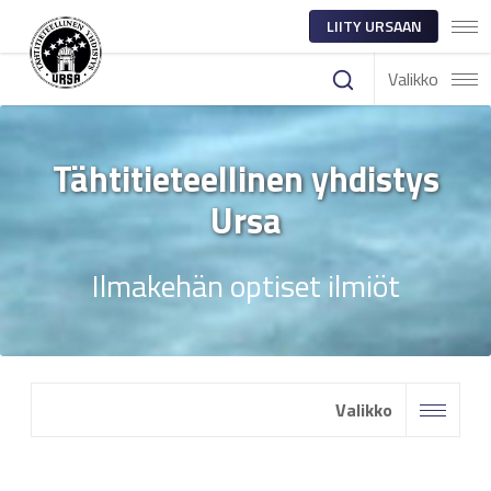
LIITY URSAAN
Valikko
Tähtitieteellinen yhdistys
Ursa
Ilmakehän optiset ilmiöt
Valikko