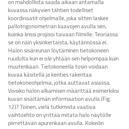
on mahdollista saada aikaan antamalla
kuvassa näkyvien tähtien todelliset
koordinaatit ohjelmalle, joka sitten laskee
pallotrigonometrian kaavojen avulla sen,
kuinka linssi projisoi taivaan filmille. Teoriassa
se on näin yksinkertaista, käytännössä ei.
Halon sisäreunan löytäminen tietokoneen
ruudulta kun ei ole yhtään sen helpompaa kuin
muutenkaan. Tietokoneella tosin voidaan
kuvaa käsitellä ja kenties rakentaa
tietokoneohjelmia, jotka auttavat asiassa.
Voisiko halon alkamisen määrittää esimerkiksi
kuvan sisältämän informaation avulla (Fig.
12)? Toinen, vielä tutkimista vaativa
vaihtoehto on yrittää mitata halo näytölle
piirrettävän apurenkaan avulla. Kokeilin