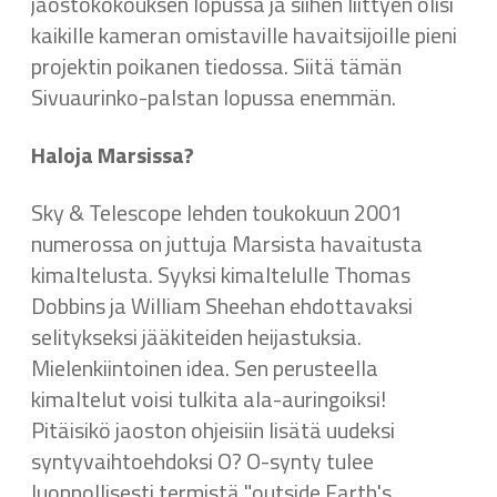
jaostokokouksen lopussa ja siihen liittyen olisi
kaikille kameran omistaville havaitsijoille pieni
projektin poikanen tiedossa. Siitä tämän
Sivuaurinko-palstan lopussa enemmän.
Haloja Marsissa?
Sky & Telescope lehden toukokuun 2001
numerossa on juttuja Marsista havaitusta
kimaltelusta. Syyksi kimaltelulle Thomas
Dobbins ja William Sheehan ehdottavaksi
selitykseksi jääkiteiden heijastuksia.
Mielenkiintoinen idea. Sen perusteella
kimaltelut voisi tulkita ala-auringoiksi!
Pitäisikö jaoston ohjeisiin lisätä uudeksi
syntyvaihtoehdoksi O? O-synty tulee
luonnollisesti termistä "outside Earth's