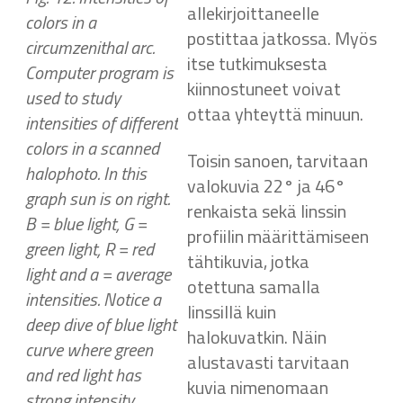
allekirjoittaneelle
colors in a
postittaa jatkossa. Myös
circumzenithal arc.
itse tutkimuksesta
Computer program is
kiinnostuneet voivat
used to study
ottaa yhteyttä minuun.
intensities of different
colors in a scanned
Toisin sanoen, tarvitaan
halophoto. In this
valokuvia 22° ja 46°
graph sun is on right.
renkaista sekä linssin
B = blue light, G =
profiilin määrittämiseen
green light, R = red
tähtikuvia, jotka
light and a = average
otettuna samalla
intensities. Notice a
linssillä kuin
deep dive of blue light
halokuvatkin. Näin
curve where green
alustavasti tarvitaan
and red light has
kuvia nimenomaan
strong intensity.