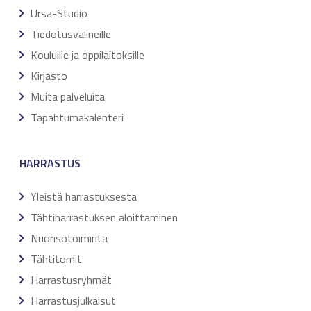
Ursa-Studio
Tiedotusvälineille
Kouluille ja oppilaitoksille
Kirjasto
Muita palveluita
Tapahtumakalenteri
HARRASTUS
Yleistä harrastuksesta
Tähtiharrastuksen aloittaminen
Nuorisotoiminta
Tähtitornit
Harrastusryhmät
Harrastusjulkaisut