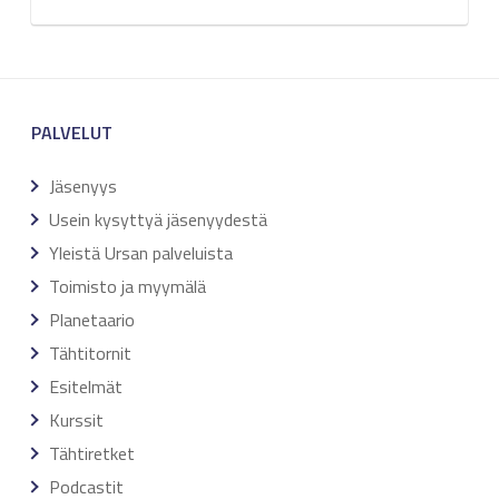
PALVELUT
Jäsenyys
Usein kysyttyä jäsenyydestä
Yleistä Ursan palveluista
Toimisto ja myymälä
Planetaario
Tähtitornit
Esitelmät
Kurssit
Tähtiretket
Podcastit