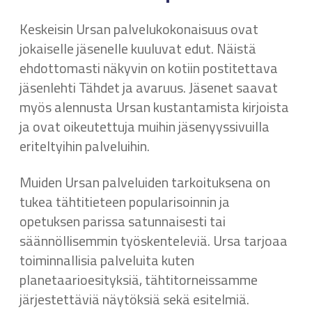
Keskeisin Ursan palvelukokonaisuus ovat
jokaiselle jäsenelle kuuluvat edut. Näistä
ehdottomasti näkyvin on kotiin postitettava
jäsenlehti Tähdet ja avaruus. Jäsenet saavat
myös alennusta Ursan kustantamista kirjoista
ja ovat oikeutettuja muihin jäsenyyssivuilla
eriteltyihin palveluihin.
Muiden Ursan palveluiden tarkoituksena on
tukea tähtitieteen popularisoinnin ja
opetuksen parissa satunnaisesti tai
säännöllisemmin työskenteleviä. Ursa tarjoaa
toiminnallisia palveluita kuten
planetaarioesityksiä, tähtitorneissamme
järjestettäviä näytöksiä sekä esitelmiä.