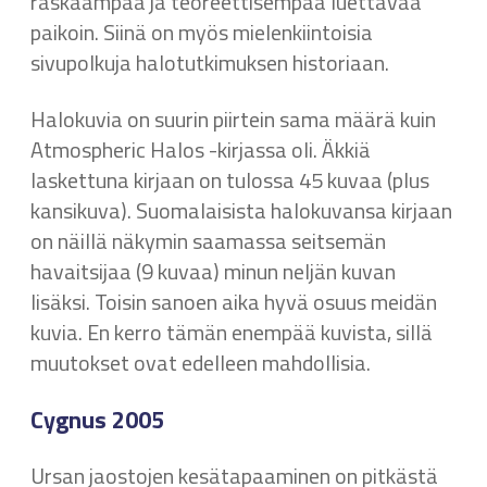
raskaampaa ja teoreettisempaa luettavaa
paikoin. Siinä on myös mielenkiintoisia
sivupolkuja halotutkimuksen historiaan.
Halokuvia on suurin piirtein sama määrä kuin
Atmospheric Halos -kirjassa oli. Äkkiä
laskettuna kirjaan on tulossa 45 kuvaa (plus
kansikuva). Suomalaisista halokuvansa kirjaan
on näillä näkymin saamassa seitsemän
havaitsijaa (9 kuvaa) minun neljän kuvan
lisäksi. Toisin sanoen aika hyvä osuus meidän
kuvia. En kerro tämän enempää kuvista, sillä
muutokset ovat edelleen mahdollisia.
Cygnus 2005
Ursan jaostojen kesätapaaminen on pitkästä