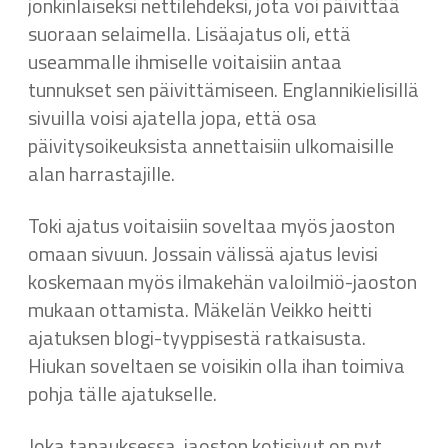
jonkinlaiseksi nettilehdeksi, jota voi päivittää
suoraan selaimella. Lisäajatus oli, että
useammalle ihmiselle voitaisiin antaa
tunnukset sen päivittämiseen. Englannikielisillä
sivuilla voisi ajatella jopa, että osa
päivitysoikeuksista annettaisiin ulkomaisille
alan harrastajille.
Toki ajatus voitaisiin soveltaa myös jaoston
omaan sivuun. Jossain välissä ajatus levisi
koskemaan myös ilmakehän valoilmiö-jaoston
mukaan ottamista. Mäkelän Veikko heitti
ajatuksen blogi-tyyppisestä ratkaisusta.
Hiukan soveltaen se voisikin olla ihan toimiva
pohja tälle ajatukselle.
Joka tapauksessa, jaoston kotisivut on nyt