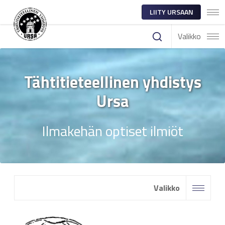
LIITY URSAAN
Valikko
Tähtitieteellinen yhdistys
Ursa
Ilmakehän optiset ilmiöt
Valikko