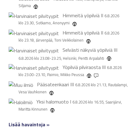
Siljama
Himmeitä yöpilviä
II
6.8.2026
klo 23.30, Sotkamo, Anonyymi
Himmeitä yöpilviä
II
6.8.2026
klo 23.18, Järvenpää, Toni Veikkolainen
Selvästi näkyviä yöpilviä
III
6.8.2026 klo 23.08-23.25, Helsinki, Pentti Arpalahti
Yöpilviä pilviraosta
III
6.8.2026
klo 23.00-23.10, Paimio, Mikko Peussa
1
Pääsateenkaari
III
6.8.2026 klo 21.13, Rautalampi,
Vesa Vauhkonen
Yksi halomuoto
I
6.8.2026 klo 16.55, Saarijärvi,
Maritta Kinnunen
Lisää havaintoja »