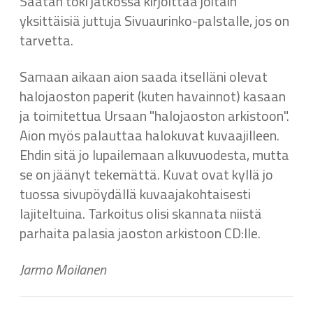
Saatan toki jatkossa kirjoittaa joitain
yksittäisiä juttuja Sivuaurinko-palstalle, jos on
tarvetta.
Samaan aikaan aion saada itselläni olevat
halojaoston paperit (kuten havainnot) kasaan
ja toimitettua Ursaan "halojaoston arkistoon".
Aion myös palauttaa halokuvat kuvaajilleen.
Ehdin sitä jo lupailemaan alkuvuodesta, mutta
se on jäänyt tekemättä. Kuvat ovat kyllä jo
tuossa sivupöydällä kuvaajakohtaisesti
lajiteltuina. Tarkoitus olisi skannata niistä
parhaita palasia jaoston arkistoon CD:lle.
Jarmo Moilanen