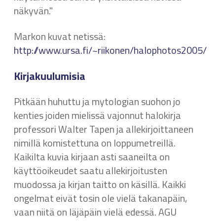
näkyvän."
Markon kuvat netissä:
http://www.ursa.fi/~riikonen/halophotos2005/ha
Kirjakuulumisia
Pitkään huhuttu ja mytologian suohon jo
kenties joiden mielissä vajonnut halokirja
professori Walter Tapen ja allekirjoittaneen
nimillä komistettuna on loppumetreillä.
Kaikilta kuvia kirjaan asti saaneilta on
käyttöoikeudet saatu allekirjoitusten
muodossa ja kirjan taitto on käsillä. Kaikki
ongelmat eivät tosin ole vielä takanapäin,
vaan niitä on läjäpäin vielä edessä. AGU