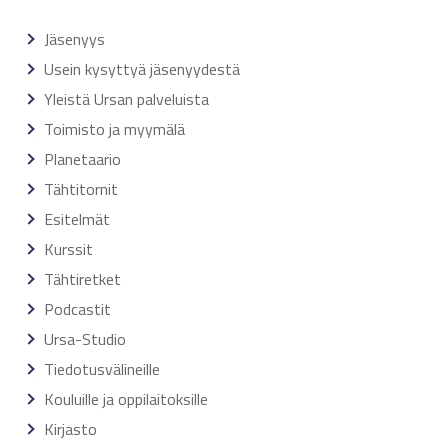
Jäsenyys
Usein kysyttyä jäsenyydestä
Yleistä Ursan palveluista
Toimisto ja myymälä
Planetaario
Tähtitornit
Esitelmät
Kurssit
Tähtiretket
Podcastit
Ursa-Studio
Tiedotusvälineille
Kouluille ja oppilaitoksille
Kirjasto