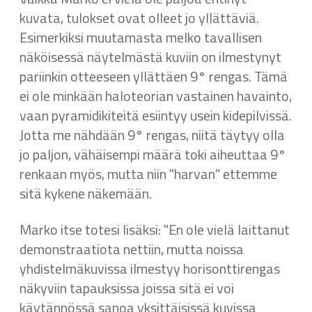
kuvata, tulokset ovat olleet jo yllättäviä.
Esimerkiksi muutamasta melko tavallisen
näköisessä näytelmästä kuviin on ilmestynyt
pariinkin otteeseen yllättäen 9° rengas. Tämä
ei ole minkään haloteorian vastainen havainto,
vaan pyramidikiteitä esiintyy usein kidepilvissä.
Jotta me nähdään 9° rengas, niitä täytyy olla
jo paljon, vähäisempi määrä toki aiheuttaa 9°
renkaan myös, mutta niin "harvan" ettemme
sitä kykene näkemään.
Marko itse totesi lisäksi: "En ole vielä laittanut
demonstraatiota nettiin, mutta noissa
yhdistelmäkuvissa ilmestyy horisonttirengas
näkyviin tapauksissa joissa sitä ei voi
käytännössä sanoa yksittäisissä kuvissa