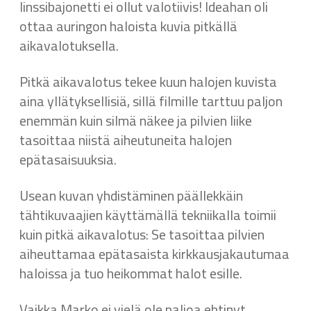
linssibajonetti ei ollut valotiivis! Ideahan oli
ottaa auringon haloista kuvia pitkällä
aikavalotuksella.
Pitkä aikavalotus tekee kuun halojen kuvista
aina yllätyksellisiä, sillä filmille tarttuu paljon
enemmän kuin silmä näkee ja pilvien liike
tasoittaa niistä aiheutuneita halojen
epätasaisuuksia.
Usean kuvan yhdistäminen päällekkäin
tähtikuvaajien käyttämällä tekniikalla toimii
kuin pitkä aikavalotus: Se tasoittaa pilvien
aiheuttamaa epätasaista kirkkausjakautumaa
haloissa ja tuo heikommat halot esille.
Vaikka Marko ei vielä ole paljoa ehtinyt