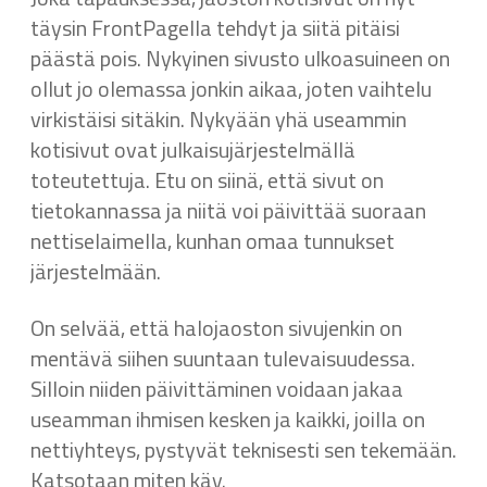
täysin FrontPagella tehdyt ja siitä pitäisi
päästä pois. Nykyinen sivusto ulkoasuineen on
ollut jo olemassa jonkin aikaa, joten vaihtelu
virkistäisi sitäkin. Nykyään yhä useammin
kotisivut ovat julkaisujärjestelmällä
toteutettuja. Etu on siinä, että sivut on
tietokannassa ja niitä voi päivittää suoraan
nettiselaimella, kunhan omaa tunnukset
järjestelmään.
On selvää, että halojaoston sivujenkin on
mentävä siihen suuntaan tulevaisuudessa.
Silloin niiden päivittäminen voidaan jakaa
useamman ihmisen kesken ja kaikki, joilla on
nettiyhteys, pystyvät teknisesti sen tekemään.
Katsotaan miten käy.