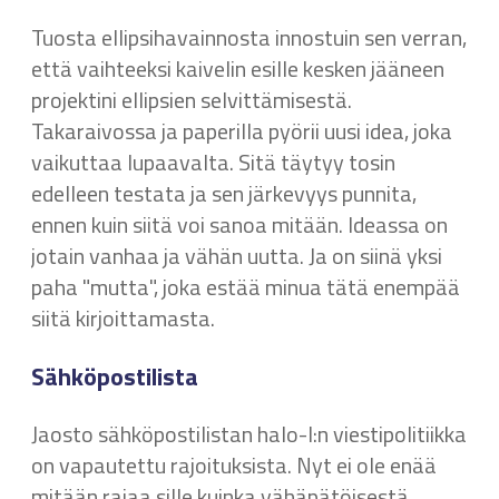
Tuosta ellipsihavainnosta innostuin sen verran,
että vaihteeksi kaivelin esille kesken jääneen
projektini ellipsien selvittämisestä.
Takaraivossa ja paperilla pyörii uusi idea, joka
vaikuttaa lupaavalta. Sitä täytyy tosin
edelleen testata ja sen järkevyys punnita,
ennen kuin siitä voi sanoa mitään. Ideassa on
jotain vanhaa ja vähän uutta. Ja on siinä yksi
paha "mutta", joka estää minua tätä enempää
siitä kirjoittamasta.
Sähköpostilista
Jaosto sähköpostilistan halo-l:n viestipolitiikka
on vapautettu rajoituksista. Nyt ei ole enää
mitään rajaa sille kuinka vähäpätöisestä