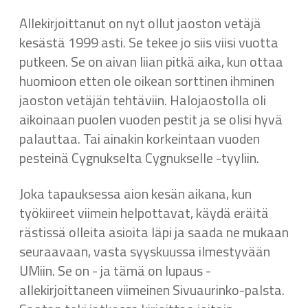
Allekirjoittanut on nyt ollut jaoston vetäjä
kesästä 1999 asti. Se tekee jo siis viisi vuotta
putkeen. Se on aivan liian pitkä aika, kun ottaa
huomioon etten ole oikean sorttinen ihminen
jaoston vetäjän tehtäviin. Halojaostolla oli
aikoinaan puolen vuoden pestit ja se olisi hyvä
palauttaa. Tai ainakin korkeintaan vuoden
pesteinä Cygnukselta Cygnukselle -tyyliin.
Joka tapauksessa aion kesän aikana, kun
työkiireet viimein helpottavat, käydä eräitä
rästissä olleita asioita läpi ja saada ne mukaan
seuraavaan, vasta syyskuussa ilmestyvään
UMiin. Se on - ja tämä on lupaus -
allekirjoittaneen viimeinen Sivuaurinko-palsta.