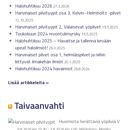
Halohuhtikuu 2026
27.3.2026
Harvinaiset pilvityypit osa 3, Kelvin–Helmholtz -pilvet
12.10.2025
Harvinaiset pilvityypit 2, Valaisevat yöpilvet
19.5.2025
Toukokuun 2024 revontulimyrsky
19.5.2025
Halohuhtikuu 2025 – Havaitse ja tallenna kevään
upeat haloilmiöt!
26.3.2025
Harvinaiset pilvet osa 1, helmiäispilvet ja niihin
liittyvät ilmakehän ilmiöt
20.1.2025
Halohuhtikuu 2024 havainnot
26.8.2024
Lisää artikkeleita »
Taivaanvahti
Huomiota herättäviä yöpilviä
V
6.8.2026 klo 23.30 - 7.8.2026 klo 1.00, Mäntyharju, Markku