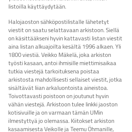
listoilla käyttäydytään.
Halojaoston sähköpostilistalle lähetetyt
viestit on saatu selattavaan arkistoon. Siellä
on käsittääkseni hyvin kattavasti listan viestit
aina listan alkuajoilta kesältä 1996 alkaen. Yli
1800 viestiä. Veikko Mäkelä, joka arkiston
työsti kasaan, antoi ihmisille miettimisaikaa
tutkia viestejä tarkoituksena poistaa
arkistosta mahdollisesti sellaiset viestit, jotka
sisältävät liian arkaluontoista aineistoa.
Toivottavasti poistoon on joutunut hyvin
vähän viestejä. Arkistoon tulee linkki jaoston
kotisivuille ja on varmaan tämän UMin
ilmestyttyä jo olemassa. Kiitokset arkiston
kasaamisesta Veikolle ja Teemu Öhmanille,