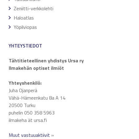
Zeniitti-verkkolehti
Haloatlas
Yöpilviopas
YHTEYSTIEDOT
Tähtitieteellinen yhdistys Ursa ry
Ilmakehän optiset ilmiöt
Yhteyshenkilö:
Juha Ojanperä
Vähä-Hämeenkatu 8a A 14
20500 Turku
puhelin 050 358 5963
ilmakeha ät ursa.fi
Muut vastuuaktiivit
»