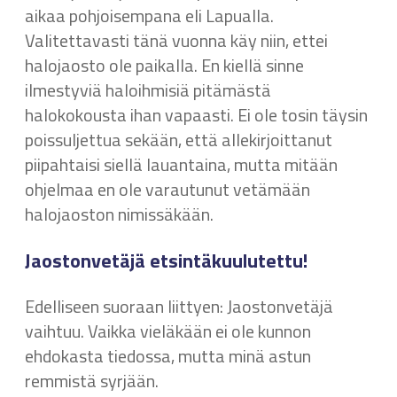
aikaa pohjoisempana eli Lapualla.
Valitettavasti tänä vuonna käy niin, ettei
halojaosto ole paikalla. En kiellä sinne
ilmestyviä haloihmisiä pitämästä
halokokousta ihan vapaasti. Ei ole tosin täysin
poissuljettua sekään, että allekirjoittanut
piipahtaisi siellä lauantaina, mutta mitään
ohjelmaa en ole varautunut vetämään
halojaoston nimissäkään.
Jaostonvetäjä etsintäkuulutettu!
Edelliseen suoraan liittyen: Jaostonvetäjä
vaihtuu. Vaikka vieläkään ei ole kunnon
ehdokasta tiedossa, mutta minä astun
remmistä syrjään.