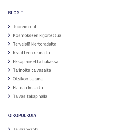
BLOGIT
Tuoreimmat
Kosmokseen kirjoitettua
Terveisiä kiertoradalta
Kraatterin reunalta
Eksoplaneetta hukassa
Tarinoita taivasalta
Otsikon takana
Elämän keitaita
Taivas takapihalla
OIKOPOLKUJA
Taivaanvahti