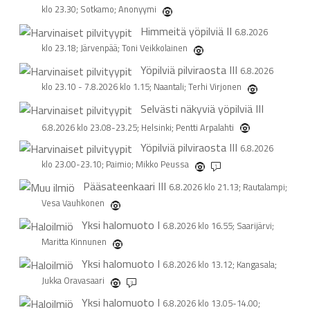
klo 23.30; Sotkamo; Anonyymi
Himmeitä yöpilviä
II
6.8.2026
klo 23.18; Järvenpää; Toni Veikkolainen
Yöpilviä pilviraosta
III
6.8.2026
klo 23.10 - 7.8.2026 klo 1.15; Naantali; Terhi Virjonen
Selvästi näkyviä yöpilviä
III
6.8.2026 klo 23.08-23.25; Helsinki; Pentti Arpalahti
Yöpilviä pilviraosta
III
6.8.2026
klo 23.00-23.10; Paimio; Mikko Peussa
1
Pääsateenkaari
III
6.8.2026 klo 21.13; Rautalampi;
Vesa Vauhkonen
Yksi halomuoto
I
6.8.2026 klo 16.55; Saarijärvi;
Maritta Kinnunen
Yksi halomuoto
I
6.8.2026 klo 13.12; Kangasala;
Jukka Oravasaari
3
Yksi halomuoto
I
6.8.2026 klo 13.05-14.00;