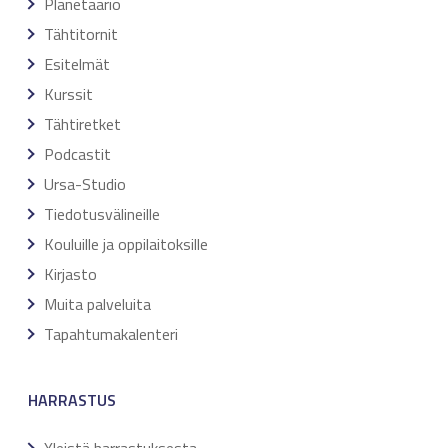
Planetaario
Tähtitornit
Esitelmät
Kurssit
Tähtiretket
Podcastit
Ursa-Studio
Tiedotusvälineille
Kouluille ja oppilaitoksille
Kirjasto
Muita palveluita
Tapahtumakalenteri
HARRASTUS