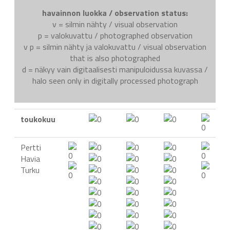
havainnon luokka / observation status:
v = silmin nähty / visual observation
p = valokuvattu / photographed observation
v p = silmin nähty ja valokuvattu / visual observation
that is also photographed
d = näkyy vain digitaalisesti manipuloidussa kuvassa /
halo seen only in digitally processed photograph
toukokuu
Pertti
Havia
Turku