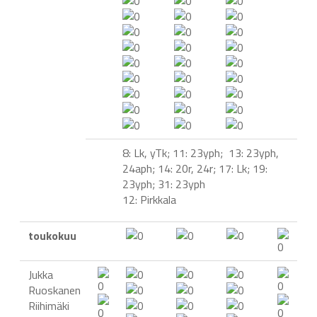
8: Lk, yTk; 11: 23yph; 13: 23yph,
24aph; 14: 20r, 24r; 17: Lk; 19:
23yph; 31: 23yph
12: Pirkkala
toukokuu
Jukka
Ruoskanen
Riihimäki