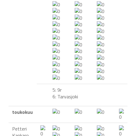
5: 9r
6: Tarvasjoki
toukokuu
Petteri
Kankaro