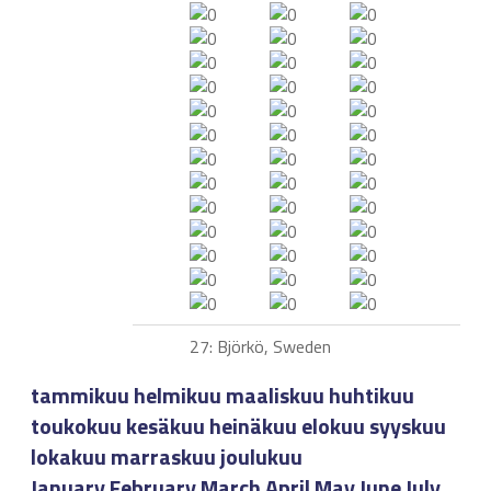
27: Björkö, Sweden
tammikuu
helmikuu
maaliskuu
huhtikuu
toukokuu
kesäkuu
heinäkuu
elokuu
syyskuu
lokakuu
marraskuu
joulukuu
January
February
March
April
May
June
July