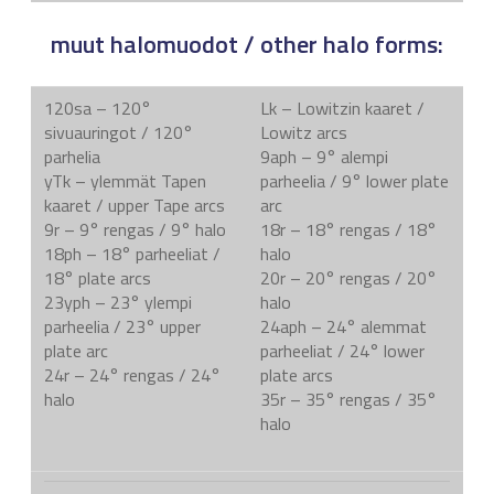
muut halomuodot / other halo forms:
120sa – 120°
Lk – Lowitzin kaaret /
sivuauringot / 120°
Lowitz arcs
parhelia
9aph – 9° alempi
yTk – ylemmät Tapen
parheelia / 9° lower plate
kaaret / upper Tape arcs
arc
9r – 9° rengas / 9° halo
18r – 18° rengas / 18°
18ph – 18° parheeliat /
halo
18° plate arcs
20r – 20° rengas / 20°
23yph – 23° ylempi
halo
parheelia / 23° upper
24aph – 24° alemmat
plate arc
parheeliat / 24° lower
24r – 24° rengas / 24°
plate arcs
halo
35r – 35° rengas / 35°
halo