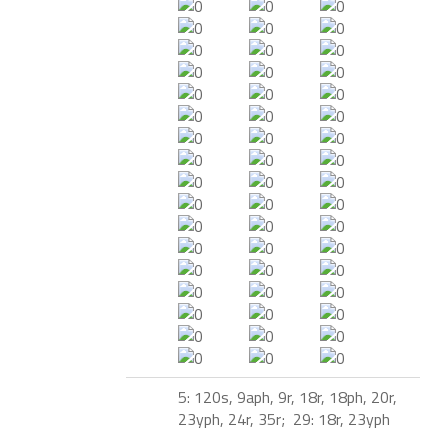
5: 120s, 9aph, 9r, 18r, 18ph, 20r,
23yph, 24r, 35r; 29: 18r, 23yph