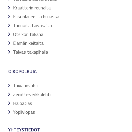
Kraatterin reunalta
Eksoplaneetta hukassa
Tarinoita taivasalta
Otsikon takana
Elämän keitaita
Taivas takapihalla
OIKOPOLKUJA
Taivaanvahti
Zeniitti-verkkolehti
Haloatlas
Yöpilviopas
YHTEYSTIEDOT