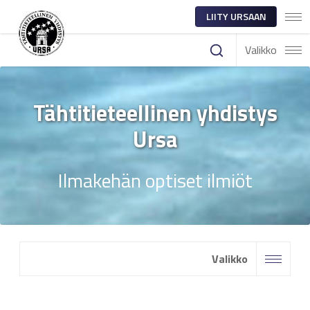
LIITY URSAAN
Valikko
Tähtitieteellinen yhdistys
Ursa
Ilmakehän optiset ilmiöt
Valikko