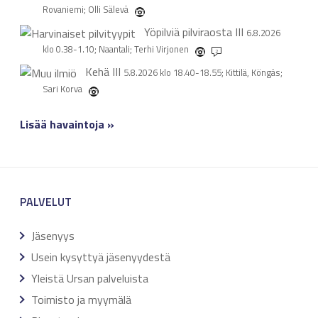
Rovaniemi; Olli Sälevä
Yöpilviä pilviraosta
III
6.8.2026
klo 0.38-1.10; Naantali; Terhi Virjonen
2
Kehä
III
5.8.2026 klo 18.40-18.55; Kittilä, Köngäs;
Sari Korva
Lisää havaintoja »
PALVELUT
Jäsenyys
Usein kysyttyä jäsenyydestä
Yleistä Ursan palveluista
Toimisto ja myymälä