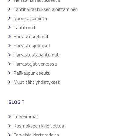
Yleistä harrastuksesta
Tähtiharrastuksen aloittaminen
Nuorisotoiminta
Tähtitornit
Harrastusryhmät
Harrastusjulkaisut
Harrastustapahtumat
Harrastajat verkossa
Pääkaupunkiseutu
Muut tähtiyhdistykset
BLOGIT
Tuoreimmat
Kosmokseen kirjoitettua
Terveisiä kiertoradalta