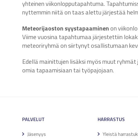
yhteinen viikonlopputapahtuma. Tapahtumiss
nyttemmin niitä on taas alettu järjestää hel
Meteorijaoston syystapaaminen
on viikonlo
Viime vuosina tapahtumaa järjestettiin lokak
meteoriryhmä on siirtynyt osallistumaan ke
Edellä mainittujen lisäksi myös muut ryhmät 
omia tapaamisiaan tai työpajojaan.
PALVELUT
HARRASTUS
Jäsenyys
Yleistä harrastu