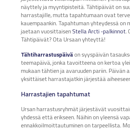
näyttely ja myyntipisteitä. Tähtipäivät on su
harrastajille, mutta tapahtumaan ovat tervet
kauempaankin. Tapahtuman yhteydessä on myös
jaetaan vuosittaisen
Stella Arcti -palkinnot
.
Tähtipäivät? Ota Ursaan yhteyttä!
Tähtiharrastuspäivä
on syyspäivän tasaukse
teemapäivä, jonka tavoitteena on kertoa ylei
mukaan tähtien ja avaruuden pariin. Päivän a
yksittäiset harrastajatkin järjestää aiheesee
Harrastajien tapahtumat
Ursan harrastusryhmät järjestävät vuosittain
yhdessä että erikseen. Näihin on yleensä va
ennakkoilmoittautuminen on tarpeellista. M