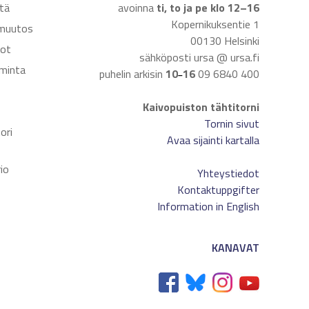
tä
avoinna
ti, to ja pe klo 12–16
Kopernikuksentie 1
muutos
00130 Helsinki
dot
sähköposti ursa @ ursa.fi
iminta
puhelin arkisin
10
16
09 6840 400
–
Kaivopuiston tähtitorni
t
Tornin sivut
ori
Avaa sijainti kartalla
io
Yhteystiedot
Kontaktuppgifter
Information in English
KANAVAT