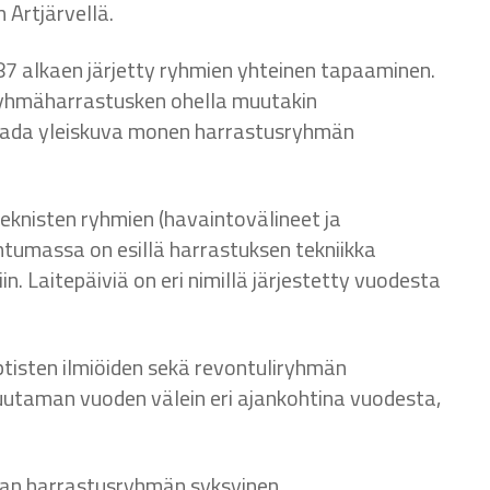
 Artjärvellä.
7 alkaen järjetty ryhmien yhteinen tapaaminen.
hmäharrastusken ohella muutakin
saada yleiskuva monen harrastusryhmän
teknisten ryhmien (havaintovälineet ja
htumassa on esillä harrastuksen tekniikka
n. Laitepäiviä on eri nimillä järjestetty vuodesta
tisten ilmiöiden sekä revontuliryhmän
uutaman vuoden välein eri ajankohtina vuodesta,
aan harrastusryhmän syksyinen