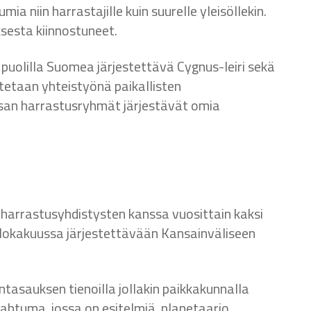
a niin harrastajille kuin suurelle yleisöllekin.
ksesta kiinnostuneet.
puolilla Suomea järjestettävä Cygnus-leiri sekä
utetaan yhteistyönä paikallisten
rsan harrastusryhmät järjestävät omia
tiharrastusyhdistysten kanssa vuosittain kaksi
 lokakuussa järjestettävään Kansainväliseen
tasauksen tienoilla jollakin paikkakunnalla
ahtuma, jossa on esitelmiä, planetaario,