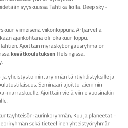
detään syyskuussa Tähtikalliolla. Deep sky -
skuun viimeisenä viikonloppuna Artjärvellä
kään ajankohtana oli lokakuun loppu.
 lähtien. Ajoittain myraskybongausryhmä on
anssa
kevätkoulutuksen
Helsingissä.
y.
 ja yhdistystoimintaryhmän tähtiyhdistyksille ja
oulutustilaisuus. Seminaari ajoittui aiemmin
a-marraskuulle. Ajoittain vielä viime vuosinakin
lle.
untayhteisön: aurinkoryhmän, Kuu ja planeetat -
teoriryhmän sekä tieteellinen yhteistyöryhmän