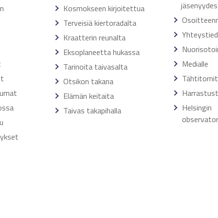
jäsenyydes
en
Kosmokseen kirjoitettua
Osoitteen
Terveisiä kiertoradalta
Yhteystie
Kraatterin reunalta
Nuorisoto
Eksoplaneetta hukassa
t
Medialle
Tarinoita taivasalta
ut
Tähtitorni
Otsikon takana
tumat
Harrastust
Elämän keitaita
ossa
Helsingin
Taivas takapihalla
observator
u
tykset