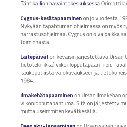
Tähtikallion havaintokeskuksessa
Orimattilan
Cygnus-kesätapaaminen
on jo vuodesta 198
Nykyään tapahtuman ohjelmassa on myös ry
harrastusohjelmaa. Cygnus on oiva paikka 
toiminnasta.
Laitepäivät
on keväisin järjestettävä Ursan 
tietotekniikka) viikonlopputapaaminen. Tapa
kaukoputkista valokuvaukseen ja tietokoneisii
1984.
Ilmakehätapaaminen
on Ursan ilmakehän op
viikonlopputapahtuma. Sitä on järjestetty m
mutta useimmiten kevätkesällä.
Deep sky -tapaaminen
on Ursan syvän taiv