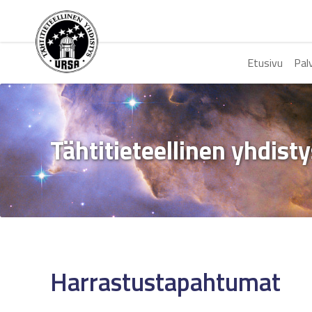
Etusivu
Pal
Tähtitieteellinen yhdist
Harrastustapahtumat