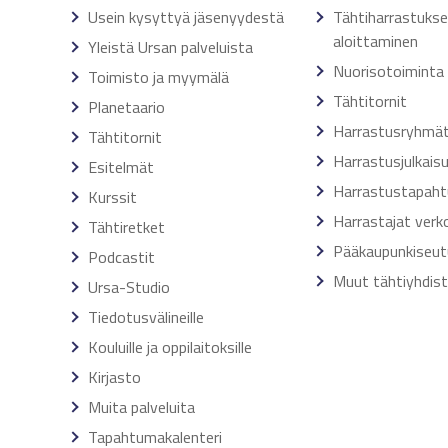
Usein kysyttyä jäsenyydestä
Tähtiharrastuks
aloittaminen
Yleistä Ursan palveluista
Nuorisotoiminta
Toimisto ja myymälä
Tähtitornit
Planetaario
Harrastusryhmä
Tähtitornit
Harrastusjulkais
Esitelmät
Harrastustapah
Kurssit
Harrastajat verk
Tähtiretket
Pääkaupunkiseut
Podcastit
Muut tähtiyhdis
Ursa-Studio
Tiedotusvälineille
Kouluille ja oppilaitoksille
Kirjasto
Muita palveluita
Tapahtumakalenteri