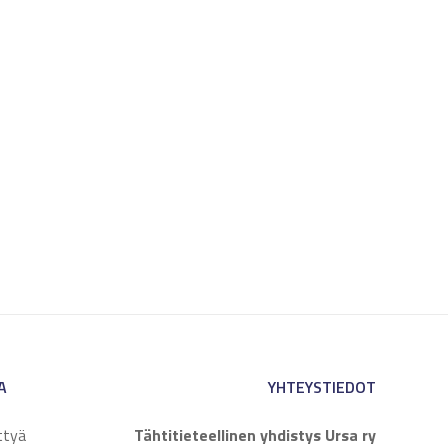
A
YHTEYSTIEDOT
ttyä
Tähtitieteellinen yhdistys Ursa ry