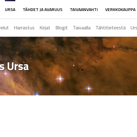
URSA
TÄHDET JA AVARUUS
TAIVAANVAHTI
VERKKOKAUPPA
velut
Harrastus
Kirjat
Blogit
Taivaalla
Tähtitieteestä
Ur
ys Ursa