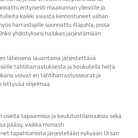
unnattu erityisesti maakunnan yleisölle ja
ulleita kaikki asiasta kiinnostuneet vähän
 harrastajille suunnattu iltajuhla, jossa
 Onko yhdistyksesi halukas järjestämään
n läheisenä lauantaina järjestettävä
sölle tähtiharrastuksesta ja houkutella heitä
ikana voivat eri tähtiharrastusseurat ja
n liittyvää ohjelmaa.
 useita tapaamisia ja koulutustilaisuuksia sekä
paa pääsy, vaikka monasti
onet tapahtumista järjestetään nykyään Ursan