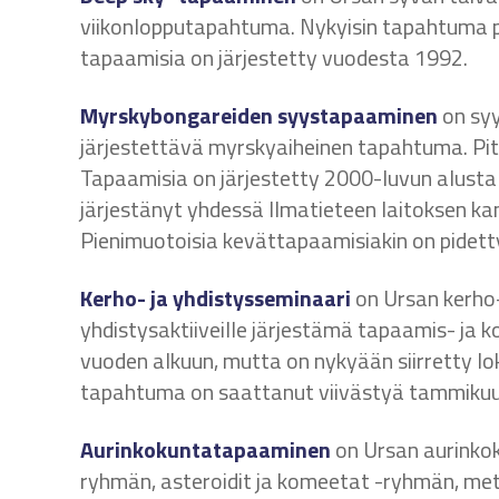
viikonlopputapahtuma. Nykyisin tapahtuma pi
tapaamisia on järjestetty vuodesta 1992.
Myrskybongareiden syystapaaminen
on syy
järjestettävä myrskyaiheinen tapahtuma. Pit
Tapaamisia on järjestetty 2000-luvun alusta
järjestänyt yhdessä Ilmatieteen laitoksen k
Pienimuotoisia kevättapaamisiakin on pidett
Kerho- ja yhdistysseminaari
on Ursan kerho-
yhdistysaktiiveille järjestämä tapaamis- ja k
vuoden alkuun, mutta on nykyään siirretty lok
tapahtuma on saattanut viivästyä tammikuu
Aurinkokuntatapaaminen
on Ursan aurinkok
ryhmän, asteroidit ja komeetat -ryhmän, me