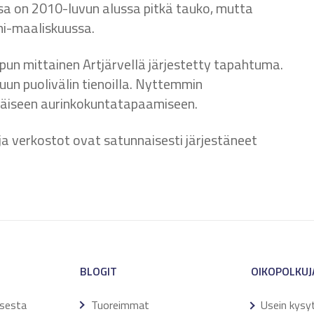
a on 2010-luvun alussa pitkä tauko, mutta
mi-maaliskuussa.
pun mittainen Artjärvellä järjestetty tapahtuma.
uun puolivälin tienoilla. Nyttemmin
väiseen aurinkokuntatapaamiseen.
ja verkostot ovat satunnaisesti järjestäneet
BLOGIT
OIKOPOLKUJ
ksesta
Tuoreimmat
Usein kysy