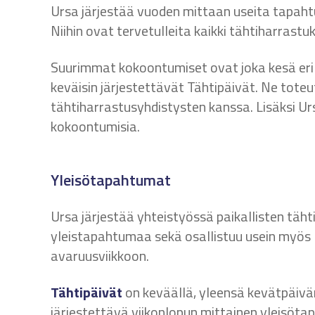
Ursa järjestää vuoden mittaan useita tapahtumi
Niihin ovat tervetulleita kaikki tähtiharrastu
Suurimmat kokoontumiset ovat joka kesä eri 
keväisin järjestettävät Tähtipäivät. Ne tote
tähtiharrastusyhdistysten kanssa. Lisäksi U
kokoontumisia.
Yleisötapahtumat
Ursa järjestää yhteistyössä paikallisten täh
yleistapahtumaa sekä osallistuu usein myös
avaruusviikkoon.
Tähtipäivät
on keväällä, yleensä kevätpäivän
järjestettävä viikonlopun mittainen yleisötap