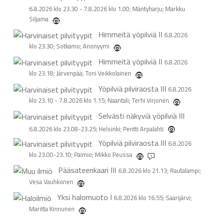
6.8.2026 klo 23.30 - 7.8.2026 klo 1.00; Mäntyharju; Markku
Siljama
Himmeitä yöpilviä
II
6.8.2026
klo 23.30; Sotkamo; Anonyymi
Himmeitä yöpilviä
II
6.8.2026
klo 23.18; Järvenpää; Toni Veikkolainen
Yöpilviä pilviraosta
III
6.8.2026
klo 23.10 - 7.8.2026 klo 1.15; Naantali; Terhi Virjonen
Selvästi näkyviä yöpilviä
III
6.8.2026 klo 23.08-23.25; Helsinki; Pentti Arpalahti
Yöpilviä pilviraosta
III
6.8.2026
klo 23.00-23.10; Paimio; Mikko Peussa
1
Pääsateenkaari
III
6.8.2026 klo 21.13; Rautalampi;
Vesa Vauhkonen
Yksi halomuoto
I
6.8.2026 klo 16.55; Saarijärvi;
Maritta Kinnunen