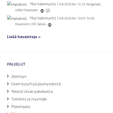
Yksi halomuoto
I
6.8.2026 klo 13.12; Kangasala;
Jukka Oravasaari
3
Yksi halomuoto
I
6.8.2026 klo 13.05-14.00;
Rovaniemi; Olli Sälevä
Lisää havaintoja »
PALVELUT
Jäsenyys
Usein kysyttyä jäsenyydestä
Yleistä Ursan palveluista
Toimisto ja myymälä
Planetaario