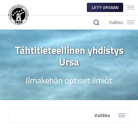
LIITY URSAAN
Valikko
Tähtitieteellinen yhdistys
Ursa
Ilmakehän optiset ilmiöt
Valikko