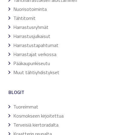
Tähtiharrastuksen aloittaminen
Nuorisotoiminta
Tähtitornit
Harrastusryhmät
Harrastusjulkaisut
Harrastustapahtumat
Harrastajat verkossa
Pääkaupunkiseutu
Muut tähtiyhdistykset
BLOGIT
Tuoreimmat
Kosmokseen kirjoitettua
Terveisiä kiertoradalta
Kraatterin reunalta