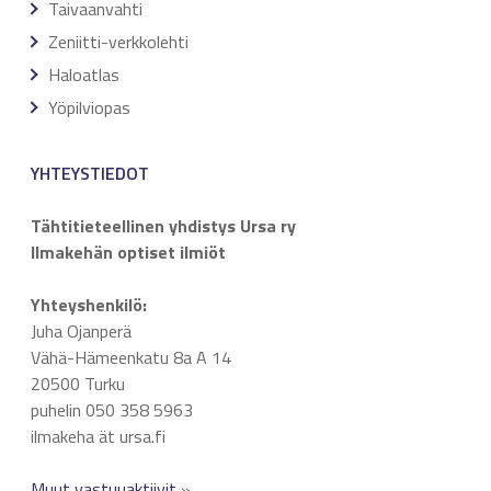
Taivaanvahti
Zeniitti-verkkolehti
Haloatlas
Yöpilviopas
YHTEYSTIEDOT
Tähtitieteellinen yhdistys Ursa ry
Ilmakehän optiset ilmiöt
Yhteyshenkilö:
Juha Ojanperä
Vähä-Hämeenkatu 8a A 14
20500 Turku
puhelin 050 358 5963
ilmakeha ät ursa.fi
Muut vastuuaktiivit
»