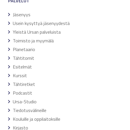
PALVELUT
Jäsenyys
Usein kysyttyä jäsenyydestä
Yleistä Ursan palveluista
Toimisto ja myymälä
Planetaario
Tähtitornit
Esitelmät
Kurssit
Tähtiretket
Podcastit
Ursa-Studio
Tiedotusvälineille
Kouluille ja oppilaitoksille
Kirjasto