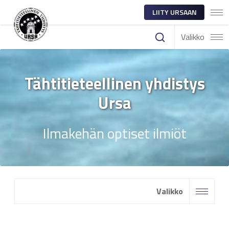
LIITY URSAAN
Valikko
Tähtitieteellinen yhdistys
Ursa
Ilmakehän optiset ilmiöt
Valikko