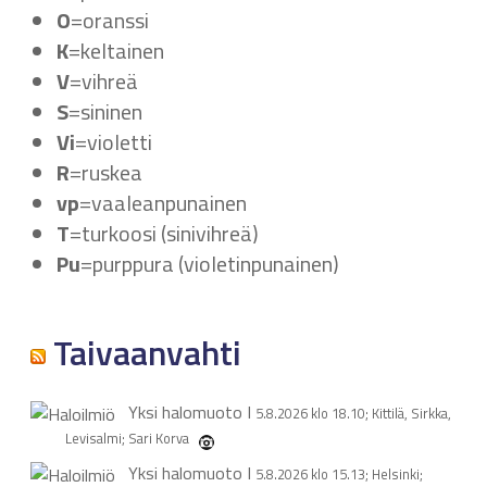
O
=oranssi
K
=keltainen
V
=vihreä
S
=sininen
Vi
=violetti
R
=ruskea
vp
=vaaleanpunainen
T
=turkoosi (sinivihreä)
Pu
=purppura (violetinpunainen)
Taivaanvahti
Yksi halomuoto
I
5.8.2026 klo 18.10; Kittilä, Sirkka,
Levisalmi; Sari Korva
Yksi halomuoto
I
5.8.2026 klo 15.13; Helsinki;