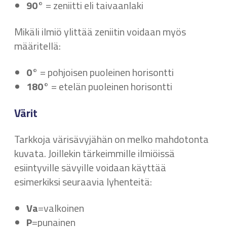
90°
= zeniitti eli taivaanlaki
Mikäli ilmiö ylittää zeniitin voidaan myös
määritellä:
0°
= pohjoisen puoleinen horisontti
180°
= etelän puoleinen horisontti
Värit
Tarkkoja värisävyjähän on melko mahdotonta
kuvata. Joillekin tärkeimmille ilmiöissä
esiintyville sävyille voidaan käyttää
esimerkiksi seuraavia lyhenteitä:
Va
=valkoinen
P
=punainen