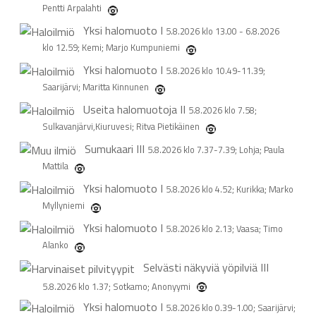
Pentti Arpalahti
Yksi halomuoto
I
5.8.2026 klo 13.00 - 6.8.2026
klo 12.59; Kemi; Marjo Kumpuniemi
Yksi halomuoto
I
5.8.2026 klo 10.49-11.39;
Saarijärvi; Maritta Kinnunen
Useita halomuotoja
II
5.8.2026 klo 7.58;
Sulkavanjärvi,Kiuruvesi; Ritva Pietikäinen
Sumukaari
III
5.8.2026 klo 7.37-7.39; Lohja; Paula
Mattila
Yksi halomuoto
I
5.8.2026 klo 4.52; Kurikka; Marko
Myllyniemi
Yksi halomuoto
I
5.8.2026 klo 2.13; Vaasa; Timo
Alanko
Selvästi näkyviä yöpilviä
III
5.8.2026 klo 1.37; Sotkamo; Anonyymi
Yksi halomuoto
I
5.8.2026 klo 0.39-1.00; Saarijärvi;