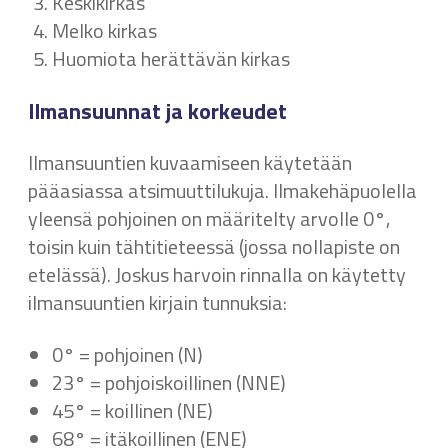
Keskikirkas
Melko kirkas
Huomiota herättävän kirkas
Ilmansuunnat ja korkeudet
Ilmansuuntien kuvaamiseen käytetään
pääasiassa atsimuuttilukuja. Ilmakehäpuolella
yleensä pohjoinen on määritelty arvolle 0°,
toisin kuin tähtitieteessä (jossa nollapiste on
etelässä). Joskus harvoin rinnalla on käytetty
ilmansuuntien kirjain tunnuksia:
0° = pohjoinen (N)
23° = pohjoiskoillinen (NNE)
45° = koillinen (NE)
68° = itäkoillinen (ENE)