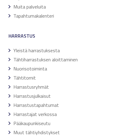
Muita palveluita
Tapahtumakalenteri
HARRASTUS
Yleistä harrastuksesta
Tähtiharrastuksen aloittaminen
Nuorisotoiminta
Tähtitornit
Harrastusryhmät
Harrastusjulkaisut
Harrastustapahtumat
Harrastajat verkossa
Pääkaupunkiseutu
Muut tähtiyhdistykset