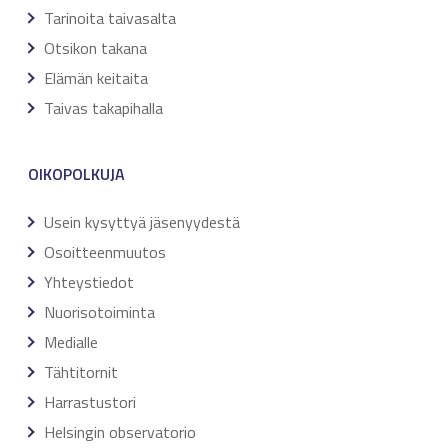
Tarinoita taivasalta
Otsikon takana
Elämän keitaita
Taivas takapihalla
OIKOPOLKUJA
Usein kysyttyä jäsenyydestä
Osoitteenmuutos
Yhteystiedot
Nuorisotoiminta
Medialle
Tähtitornit
Harrastustori
Helsingin observatorio