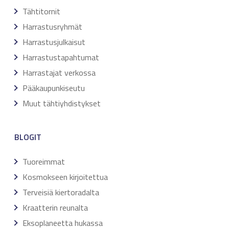
Tähtitornit
Harrastusryhmät
Harrastusjulkaisut
Harrastustapahtumat
Harrastajat verkossa
Pääkaupunkiseutu
Muut tähtiyhdistykset
BLOGIT
Tuoreimmat
Kosmokseen kirjoitettua
Terveisiä kiertoradalta
Kraatterin reunalta
Eksoplaneetta hukassa