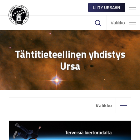
LIITY URSAAN
Valikko
Tähtitieteellinen yhdistys
Ursa
Valikko