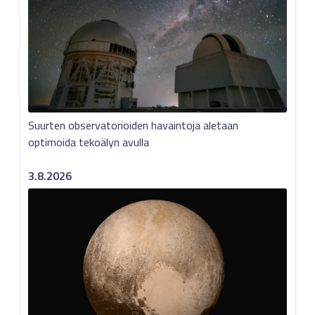
Suurten observatorioiden havaintoja aletaan
optimoida tekoälyn avulla
3.8.2026