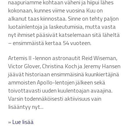
naapuriamme kohtaan väheni ja hiipui lähes
kokonaan, kunnes viime vuosina Kuu on
alkanut taas kiinnostaa. Sinne on tehty paljon
luotainlentoja ja laskeutumisia, mutta vasta
nyt ihmiset pääsivät katselemaan sitä läheltä
– ensimmäistä kertaa 54 vuoteen.
Artemis II -lennon astronautit Reid Wiseman,
Victor Glover, Christina Koch ja Jeremy Hansen
jäävät historiaan ensimmäisinä kuunkiertäjinä
ammoisten Apollo-lentojen jälkeen sekä
toivottavasti uuden kuulentoajan avaajina.
Varsin todennäköisesti aktiivisuus vain
lisääntyy nyt...
»
Lue lisää