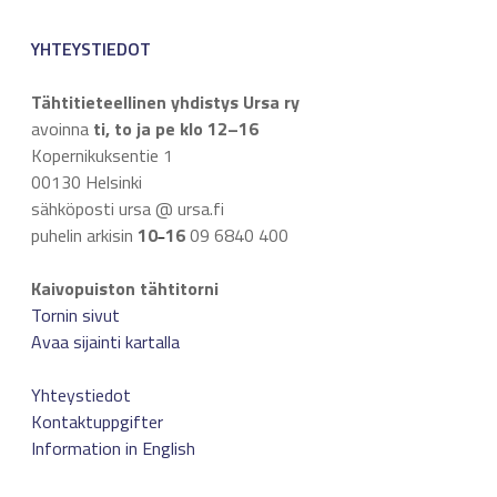
YHTEYSTIEDOT
Tähtitieteellinen yhdistys Ursa ry
avoinna
ti, to ja pe klo 12–16
Kopernikuksentie 1
00130 Helsinki
sähköposti ursa @ ursa.fi
puhelin arkisin
10
16
09 6840 400
–
Kaivopuiston tähtitorni
Tornin sivut
Avaa sijainti kartalla
Yhteystiedot
Kontaktuppgifter
Information in English