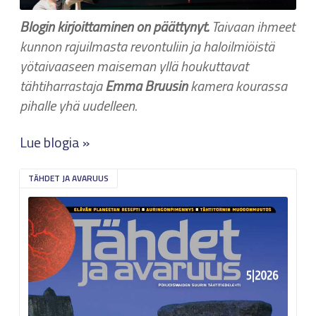
Blogin kirjoittaminen on päättynyt.
Taivaan ihmeet
k
unnon rajuilmasta revontuliin ja haloilmiöistä
yötaivaaseen maiseman yllä
houkuttavat
tähtiharrastaja
Emma Bruusin
kamera kourassa
pihalle yhä uudelleen.
Lue blogia »
TÄHDET JA AVARUUS