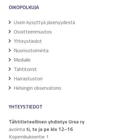
OIKOPOLKUJA
Usein kysyttyä jäsenyydestä
Osoitteenmuutos
Yhteystiedot
Nuorisotoiminta
Medialle
Tähtitornit
Harrastustori
Helsingin observatorio
YHTEYSTIEDOT
Tähtitieteellinen yhdistys Ursa ry
avoinna
ti, to ja pe klo 12–16
Kopernikuksentie 1