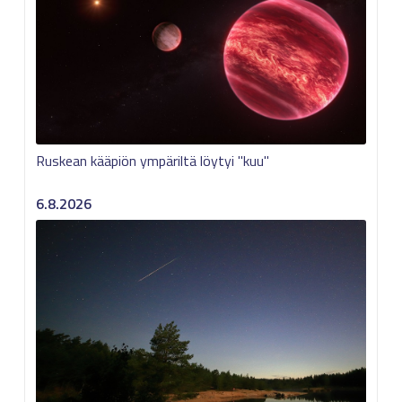
Ruskean kääpiön ympäriltä löytyi "kuu"
6.8.2026