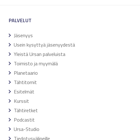
PALVELUT
Jäsenyys
Usein kysyttyä jäsenyydestä
Yleistä Ursan palveluista
Toimisto ja myymälä
Planetaario
Tähtitornit
Esitelmät
Kurssit
Tähtiretket
Podcastit
Ursa-Studio
Tiedotusvälineille