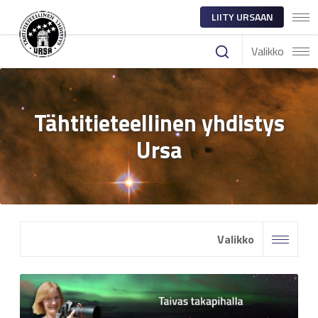
LIITY URSAAN
Valikko
Tähtitieteellinen yhdistys
Ursa
Valikko