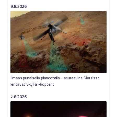
9.8.2026
Ilmaan punaisella planeetalla - seuraavina Marsissa
lentävät SkyFall-kopterit
7.8.2026