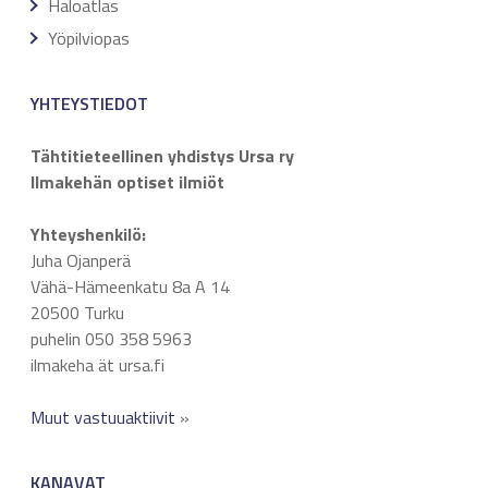
Haloatlas
Yöpilviopas
YHTEYSTIEDOT
Tähtitieteellinen yhdistys Ursa ry
Ilmakehän optiset ilmiöt
Yhteyshenkilö:
Juha Ojanperä
Vähä-Hämeenkatu 8a A 14
20500 Turku
puhelin 050 358 5963
ilmakeha ät ursa.fi
Muut vastuuaktiivit
»
KANAVAT