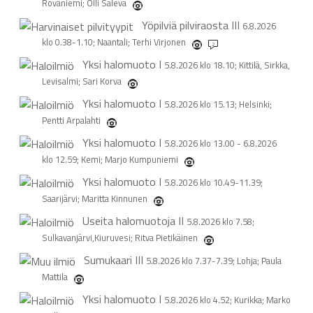
Rovaniemi; Olli Sälevä
Yöpilviä pilviraosta
III
6.8.2026
klo 0.38-1.10; Naantali; Terhi Virjonen
2
Yksi halomuoto
I
5.8.2026 klo 18.10; Kittilä, Sirkka,
Levisalmi; Sari Korva
Yksi halomuoto
I
5.8.2026 klo 15.13; Helsinki;
Pentti Arpalahti
Yksi halomuoto
I
5.8.2026 klo 13.00 - 6.8.2026
klo 12.59; Kemi; Marjo Kumpuniemi
Yksi halomuoto
I
5.8.2026 klo 10.49-11.39;
Saarijärvi; Maritta Kinnunen
Useita halomuotoja
II
5.8.2026 klo 7.58;
Sulkavanjärvi,Kiuruvesi; Ritva Pietikäinen
Sumukaari
III
5.8.2026 klo 7.37-7.39; Lohja; Paula
Mattila
Yksi halomuoto
I
5.8.2026 klo 4.52; Kurikka; Marko