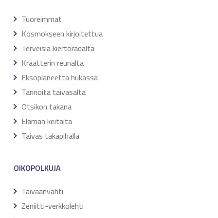
Tuoreimmat
Kosmokseen kirjoitettua
Terveisiä kiertoradalta
Kraatterin reunalta
Eksoplaneetta hukassa
Tarinoita taivasalta
Otsikon takana
Elämän keitaita
Taivas takapihalla
OIKOPOLKUJA
Taivaanvahti
Zeniitti-verkkolehti