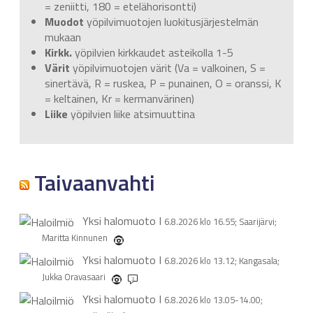
= zeniitti, 180 = etelähorisontti)
Muodot
yöpilvimuotojen luokitusjärjestelmän
mukaan
Kirkk.
yöpilvien kirkkaudet asteikolla 1-5
Värit
yöpilvimuotojen värit (Va = valkoinen, S =
sinertävä, R = ruskea, P = punainen, O = oranssi, K
= keltainen, Kr = kermanvärinen)
Liike
yöpilvien liike atsimuuttina
Taivaanvahti
Yksi halomuoto
I
6.8.2026 klo 16.55; Saarijärvi;
Maritta Kinnunen
Yksi halomuoto
I
6.8.2026 klo 13.12; Kangasala;
Jukka Oravasaari
3
Yksi halomuoto
I
6.8.2026 klo 13.05-14.00;