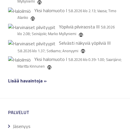
Myllyniemi
Yksi halomuoto
I
5.8.2026 klo 2.13; Vaasa; Timo
Alanko
Yöpilviä pilviraosta
III
5.8.2026
klo 2.08; Seinäjoki; Marko Myllyniemi
Selvästi näkyviä yöpilviä
III
5.8.2026 klo 1.37; Sotkamo; Anonyymi
Yksi halomuoto
I
5.8.2026 klo 0.39-1.00; Saarijärvi;
Maritta Kinnunen
Lisää havaintoja »
PALVELUT
Jäsenyys