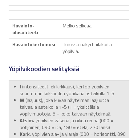
Havainto-
Melko selkeää
olosuhteet:
Havaintokertomus:
Turussa näkyi hailakoita
yöpilviä.
Yöpilvikoodien selityksiä
I
(intensiteetti eli kirkkaus), kertoo yöpilvien
suurimman kirkkauden yöaikana asteikolla 1-5
W
(laajuus), joka kuvaa näytelmän laajuutta
taivaalla asteikolla 1-5 (1 = yksittäisiä
yöpilvimuotoja, 5 = koko taivaan näytelmää.
Atsim.
yöpilvien vasena ja oikea reuna (000 =
pohjoinen, 090 = itä, 180 = etelä, 270 länsi)
Kork.
yöpilvien ala- ja yläraja (000 = horisontti, 090