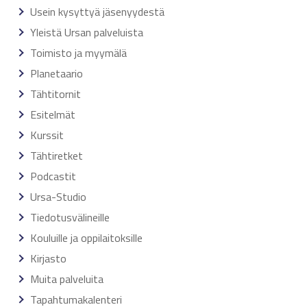
Usein kysyttyä jäsenyydestä
Yleistä Ursan palveluista
Toimisto ja myymälä
Planetaario
Tähtitornit
Esitelmät
Kurssit
Tähtiretket
Podcastit
Ursa-Studio
Tiedotusvälineille
Kouluille ja oppilaitoksille
Kirjasto
Muita palveluita
Tapahtumakalenteri