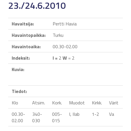
23./24.6.2010
Havaitsija:
Pertti Havia
Havaintopaikka:
Turku
Havaintoaika:
00.30-02.00
Indeksit:
I =
2
W
= 2
Kuvia:
Tiedot:
Klo
Atsim.
Kork.
Muodot
Kirkk.
Värit
Lii
00.30-
340-
005-
I, IIab
1-2
Va
02.00
030
015