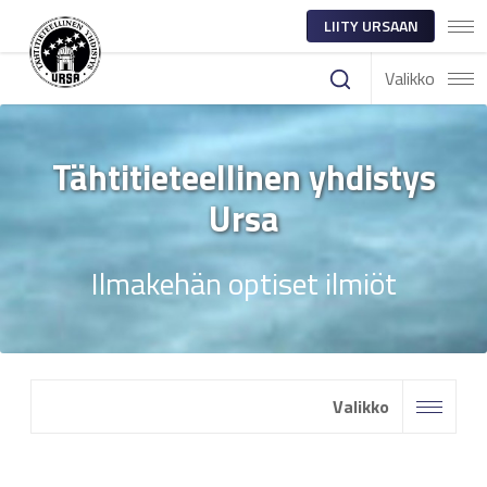
LIITY URSAAN
Valikko
Tähtitieteellinen yhdistys
Ursa
Ilmakehän optiset ilmiöt
Valikko