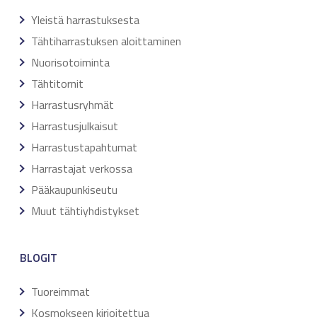
Yleistä harrastuksesta
Tähtiharrastuksen aloittaminen
Nuorisotoiminta
Tähtitornit
Harrastusryhmät
Harrastusjulkaisut
Harrastustapahtumat
Harrastajat verkossa
Pääkaupunkiseutu
Muut tähtiyhdistykset
BLOGIT
Tuoreimmat
Kosmokseen kirjoitettua