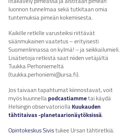
iltakävely pimeässä ja aistitaan pimeän
luonnon tunnelmaa sekä tutkitaan omia
tuntemuksia pimeän kokemisesta.
Kaikille retkille varusteiksi riittävät
säänmukainen vaatetus – erityisesti
Suomenlinnassa on kylmä! – ja seikkailumieli.
Lisätietoja retkistä saat niiden vetäjältä
Tuukka Perhoniemeltä
(tuukka.perhoniemi@ursa.fi).
Jos taivaan tapahtumat kiinnostavat, voit
myös kuunnella
podcastiamme
tai käydä
Helsingin observatoriolla
Kuukauden
tähtitaivas -planetaarionäytöksissä
.
Opintokeskus Sivis
tukee Ursan tähtiretkiä.