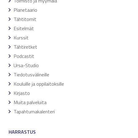
Toimisto ja myymälä
Planetaario
Tähtitornit
Esitelmät
Kurssit
Tähtiretket
Podcastit
Ursa-Studio
Tiedotusvälineille
Kouluille ja oppilaitoksille
Kirjasto
Muita palveluita
Tapahtumakalenteri
HARRASTUS