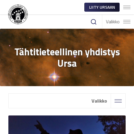
LIITY URSAAN
Valikko
Tähtitieteellinen yhdistys
Ursa
Valikko