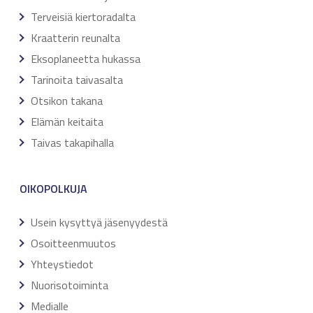
Terveisiä kiertoradalta
Kraatterin reunalta
Eksoplaneetta hukassa
Tarinoita taivasalta
Otsikon takana
Elämän keitaita
Taivas takapihalla
OIKOPOLKUJA
Usein kysyttyä jäsenyydestä
Osoitteenmuutos
Yhteystiedot
Nuorisotoiminta
Medialle