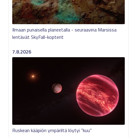
Ilmaan punaisella planeetalla - seuraavina Marsissa
lentävät SkyFall-kopterit
7.8.2026
Ruskean kääpiön ympäriltä löytyi "kuu"