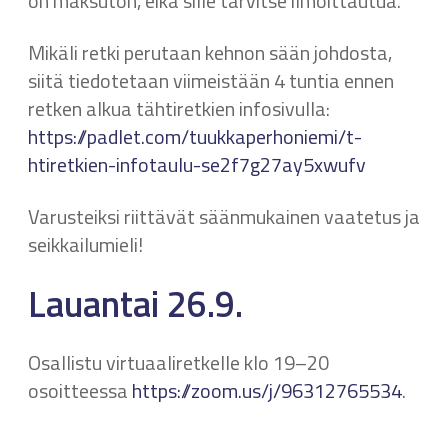
on maksuton, eikä sille tarvitse ilmoittautua.
Mikäli retki perutaan kehnon sään johdosta,
siitä tiedotetaan viimeistään 4 tuntia ennen
retken alkua tähtiretkien infosivulla:
https://padlet.com/tuukkaperhoniemi/t-
htiretkien-infotaulu-se2f7g27ay5xwufv
Varusteiksi riittävät säänmukainen vaatetus ja
seikkailumieli!
Lauantai 26.9.
Osallistu virtuaaliretkelle klo 19–20
osoitteessa
https://zoom.us/j/96312765534
.