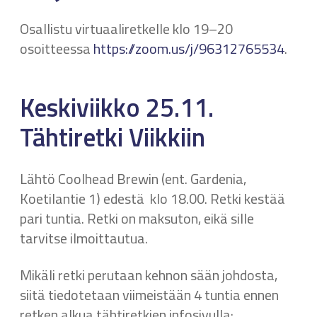
Osallistu virtuaaliretkelle klo 19–20
osoitteessa
https://zoom.us/j/96312765534
.
Keskiviikko 25.11.
Tähtiretki Viikkiin
Lähtö Coolhead Brewin (ent. Gardenia,
Koetilantie 1) edestä klo 18.00. Retki kestää
pari tuntia. Retki on maksuton, eikä sille
tarvitse ilmoittautua.
Mikäli retki perutaan kehnon sään johdosta,
siitä tiedotetaan viimeistään 4 tuntia ennen
retken alkua tähtiretkien infosivulla: