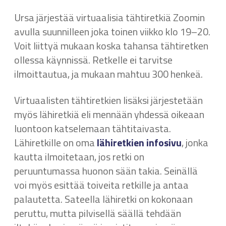
Ursa järjestää virtuaalisia tähtiretkiä Zoomin
avulla suunnilleen joka toinen viikko klo 19–20.
Voit liittyä mukaan koska tahansa tähtiretken
ollessa käynnissä. Retkelle ei tarvitse
ilmoittautua, ja mukaan mahtuu 300 henkeä.
Virtuaalisten tähtiretkien lisäksi järjestetään
myös lähiretkiä eli mennään yhdessä oikeaan
luontoon katselemaan tähtitaivasta.
Lähiretkille on oma
lähiretkien infosivu
, jonka
kautta ilmoitetaan, jos retki on
peruuntumassa huonon sään takia. Seinällä
voi myös esittää toiveita retkille ja antaa
palautetta. Sateella lähiretki on kokonaan
peruttu, mutta pilvisellä säällä tehdään