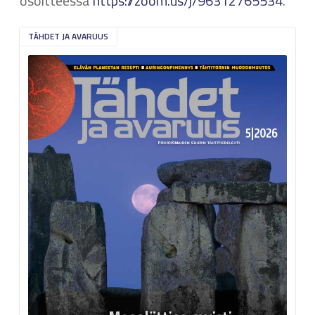
osoitteessa
https://zoom.us/j/96312765534
.
TÄHDET JA AVARUUS