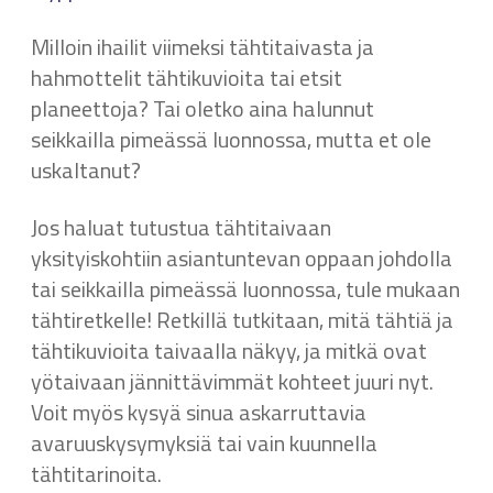
Milloin ihailit viimeksi tähtitaivasta ja
hahmottelit tähtikuvioita tai etsit
planeettoja? Tai oletko aina halunnut
seikkailla pimeässä luonnossa, mutta et ole
uskaltanut?
Jos haluat tutustua tähtitaivaan
yksityiskohtiin asiantuntevan oppaan johdolla
tai seikkailla pimeässä luonnossa, tule mukaan
tähtiretkelle! Retkillä tutkitaan, mitä tähtiä ja
tähtikuvioita taivaalla näkyy, ja mitkä ovat
yötaivaan jännittävimmät kohteet juuri nyt.
Voit myös kysyä sinua askarruttavia
avaruuskysymyksiä tai vain kuunnella
tähtitarinoita.