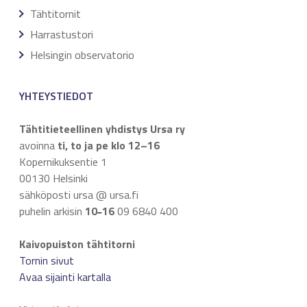
Tähtitornit
Harrastustori
Helsingin observatorio
YHTEYSTIEDOT
Tähtitieteellinen yhdistys Ursa ry
avoinna
ti, to ja pe klo 12–16
Kopernikuksentie 1
00130 Helsinki
sähköposti ursa @ ursa.fi
puhelin arkisin
10
16
09 6840 400
–
Kaivopuiston tähtitorni
Tornin sivut
Avaa sijainti kartalla