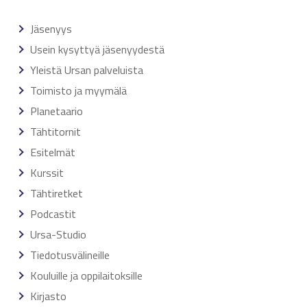
Jäsenyys
Usein kysyttyä jäsenyydestä
Yleistä Ursan palveluista
Toimisto ja myymälä
Planetaario
Tähtitornit
Esitelmät
Kurssit
Tähtiretket
Podcastit
Ursa-Studio
Tiedotusvälineille
Kouluille ja oppilaitoksille
Kirjasto