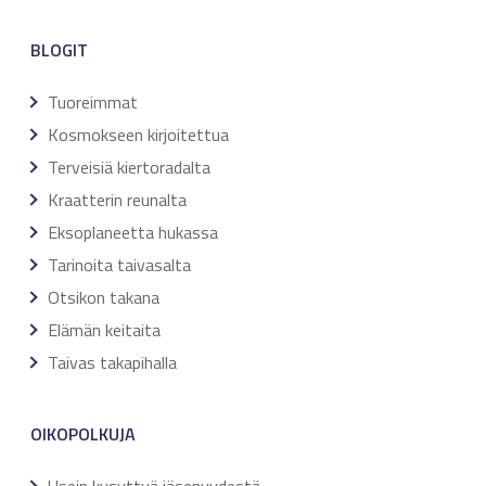
BLOGIT
Tuoreimmat
Kosmokseen kirjoitettua
Terveisiä kiertoradalta
Kraatterin reunalta
Eksoplaneetta hukassa
Tarinoita taivasalta
Otsikon takana
Elämän keitaita
Taivas takapihalla
OIKOPOLKUJA
Usein kysyttyä jäsenyydestä