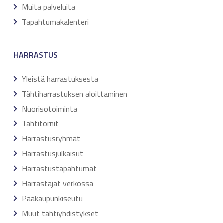
Muita palveluita
Tapahtumakalenteri
HARRASTUS
Yleistä harrastuksesta
Tähtiharrastuksen aloittaminen
Nuorisotoiminta
Tähtitornit
Harrastusryhmät
Harrastusjulkaisut
Harrastustapahtumat
Harrastajat verkossa
Pääkaupunkiseutu
Muut tähtiyhdistykset