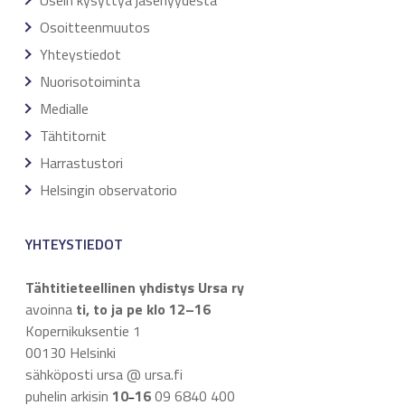
Osoitteenmuutos
Yhteystiedot
Nuorisotoiminta
Medialle
Tähtitornit
Harrastustori
Helsingin observatorio
YHTEYSTIEDOT
Tähtitieteellinen yhdistys Ursa ry
avoinna
ti, to ja pe klo 12–16
Kopernikuksentie 1
00130 Helsinki
sähköposti ursa @ ursa.fi
puhelin arkisin
10
16
09 6840 400
–