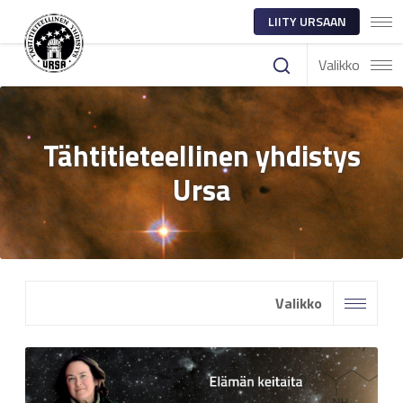
LIITY URSAAN
Valikko
Tähtitieteellinen yhdistys
Ursa
Valikko