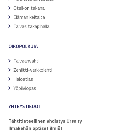
Otsikon takana
Elämän keitaita
Taivas takapihalla
OIKOPOLKUJA
Taivaanvahti
Zeniitti-verkkolehti
Haloatlas
Yöpilviopas
YHTEYSTIEDOT
Tähtitieteellinen yhdistys Ursa ry
Ilmakehän optiset ilmiöt