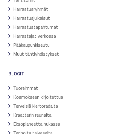
Tähtitornit
Harrastusryhmät
Harrastusjulkaisut
Harrastustapahtumat
Harrastajat verkossa
Pääkaupunkiseutu
Muut tähtiyhdistykset
BLOGIT
Tuoreimmat
Kosmokseen kirjoitettua
Terveisiä kiertoradalta
Kraatterin reunalta
Eksoplaneetta hukassa
Tarinoita taivasalta