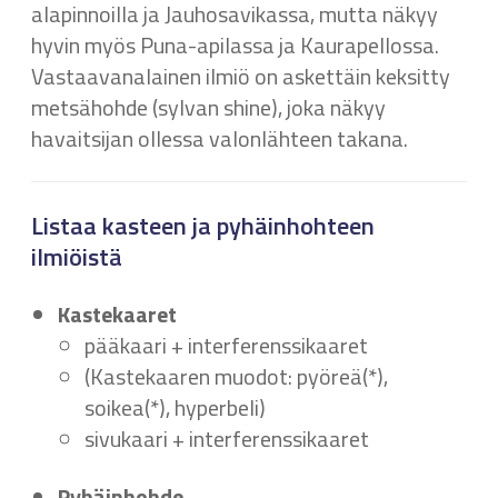
alapinnoilla ja Jauhosavikassa, mutta näkyy
hyvin myös Puna-apilassa ja Kaurapellossa.
Vastaavanalainen ilmiö on askettäin keksitty
metsähohde (sylvan shine), joka näkyy
havaitsijan ollessa valonlähteen takana.
Listaa kasteen ja pyhäinhohteen
ilmiöistä
Kastekaaret
pääkaari + interferenssikaaret
(Kastekaaren muodot: pyöreä(*),
soikea(*), hyperbeli)
sivukaari + interferenssikaaret
Pyhäinhohde