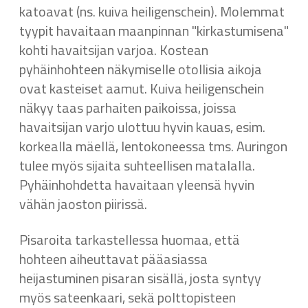
katoavat (ns. kuiva heiligenschein). Molemmat
tyypit havaitaan maanpinnan "kirkastumisena"
kohti havaitsijan varjoa. Kostean
pyhäinhohteen näkymiselle otollisia aikoja
ovat kasteiset aamut. Kuiva heiligenschein
näkyy taas parhaiten paikoissa, joissa
havaitsijan varjo ulottuu hyvin kauas, esim.
korkealla mäellä, lentokoneessa tms. Auringon
tulee myös sijaita suhteellisen matalalla.
Pyhäinhohdetta havaitaan yleensä hyvin
vähän jaoston piirissä.
Pisaroita tarkastellessa huomaa, että
hohteen aiheuttavat pääasiassa
heijastuminen pisaran sisällä, josta syntyy
myös sateenkaari, sekä polttopisteen