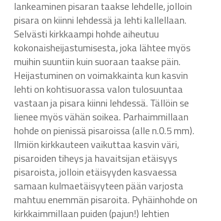
lankeaminen pisaran taakse lehdelle, jolloin
pisara on kiinni lehdessä ja lehti kallellaan.
Selvästi kirkkaampi hohde aiheutuu
kokonaisheijastumisesta, joka lähtee myös
muihin suuntiin kuin suoraan taakse päin.
Heijastuminen on voimakkainta kun kasvin
lehti on kohtisuorassa valon tulosuuntaa
vastaan ja pisara kiinni lehdessä. Tällöin se
lienee myös vähän soikea. Parhaimmillaan
hohde on pienissä pisaroissa (alle n.0.5 mm).
Ilmiön kirkkauteen vaikuttaa kasvin väri,
pisaroiden tiheys ja havaitsijan etäisyys
pisaroista, jolloin etäisyyden kasvaessa
samaan kulmaetäisyyteen pään varjosta
mahtuu enemmän pisaroita. Pyhäinhohde on
kirkkaimmillaan puiden (pajun!) lehtien