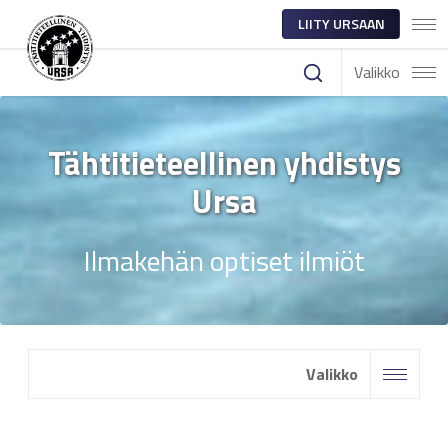
LIITY URSAAN
Valikko
Tähtitieteellinen yhdistys
Ursa
Ilmakehän optiset ilmiöt
Valikko