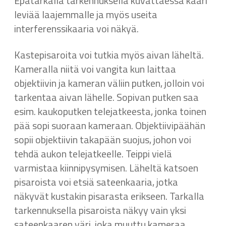
Epätarkalla tarkennuksella kuvattaessa kaari
leviää laajemmalle ja myös useita
interferenssikaaria voi näkyä.
Kastepisaroita voi tutkia myös aivan läheltä.
Kameralla niitä voi vangita kun laittaa
objektiivin ja kameran väliin putken, jolloin voi
tarkentaa aivan lähelle. Sopivan putken saa
esim. kaukoputken telejatkeesta, jonka toinen
pää sopi suoraan kameraan. Objektiivipäähän
sopii objektiivin takapään suojus, johon voi
tehdä aukon telejatkeelle. Teippi vielä
varmistaa kiinnipysymisen. Läheltä katsoen
pisaroista voi etsiä sateenkaaria, jotka
näkyvät kustakin pisarasta erikseen. Tarkalla
tarkennuksella pisaroista näkyy vain yksi
sateenkaaren väri, joka muuttu kameraa