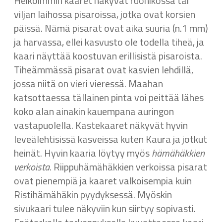
Heikoimmin kaaret näkyvät ruohikossa tai
viljan laihossa pisaroissa, jotka ovat korsien
päissä. Nämä pisarat ovat aika suuria (n.1 mm)
ja harvassa, ellei kasvusto ole todella tiheä, ja
kaari näyttää koostuvan erillisistä pisaroista.
Tiheämmässä pisarat ovat kasvien lehdillä,
jossa niitä on vieri vieressä. Maahan
katsottaessa tällainen pinta voi peittää lähes
koko alan ainakin kauempana auringon
vastapuolella. Kastekaaret näkyvät hyvin
leveälehtisissä kasveissa kuten Kaura ja jotkut
heinät. Hyvin kaaria löytyy myös
hämähäkkien
verkoista
. Riippuhämähäkkien verkoissa pisarat
ovat pienempiä ja kaaret valkoisempia kuin
Ristihämähäkin pyydyksessä. Myöskin
sivukaari tulee näkyviin kun siirtyy sopivasti.