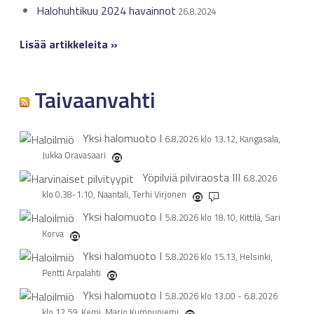
Halohuhtikuu 2024 havainnot
26.8.2024
Lisää artikkeleita »
Taivaanvahti
Yksi halomuoto
I
6.8.2026 klo 13.12, Kangasala,
Jukka Oravasaari
Yöpilviä pilviraosta
III
6.8.2026
klo 0.38-1.10, Naantali, Terhi Virjonen
2
Yksi halomuoto
I
5.8.2026 klo 18.10, Kittilä, Sari
Korva
Yksi halomuoto
I
5.8.2026 klo 15.13, Helsinki,
Pentti Arpalahti
Yksi halomuoto
I
5.8.2026 klo 13.00 - 6.8.2026
klo 12.59, Kemi, Marjo Kumpuniemi