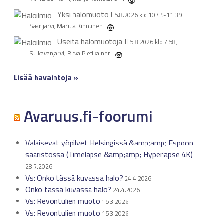
Yksi halomuoto
I
5.8.2026 klo 10.49-11.39,
Saarijärvi, Maritta Kinnunen
Useita halomuotoja
II
5.8.2026 klo 7.58,
Sulkavanjärvi, Ritva Pietikäinen
Lisää havaintoja »
Avaruus.fi-foorumi
Valaisevat yöpilvet Helsingissä &amp;amp; Espoon
saaristossa (Timelapse &amp;amp; Hyperlapse 4K)
28.7.2026
Vs: Onko tässä kuvassa halo?
24.4.2026
Onko tässä kuvassa halo?
24.4.2026
Vs: Revontulien muoto
15.3.2026
Vs: Revontulien muoto
15.3.2026