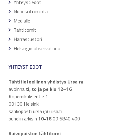
Yhteystiedot
Nuorisotoiminta
Medialle
Tähtitornit
Harrastustori
Helsingin observatorio
YHTEYSTIEDOT
Tähtitieteellinen yhdistys Ursa ry
avoinna
ti, to ja pe klo 12–16
Kopernikuksentie 1
00130 Helsinki
sähköposti ursa @ ursa.fi
puhelin arkisin
10
16
09 6840 400
–
Kaivopuiston tähtitorni