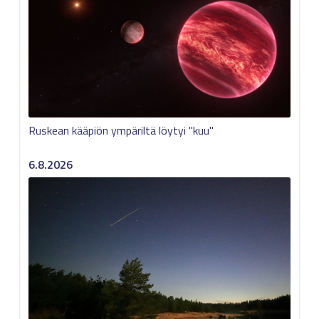
Ruskean kääpiön ympäriltä löytyi "kuu"
6.8.2026