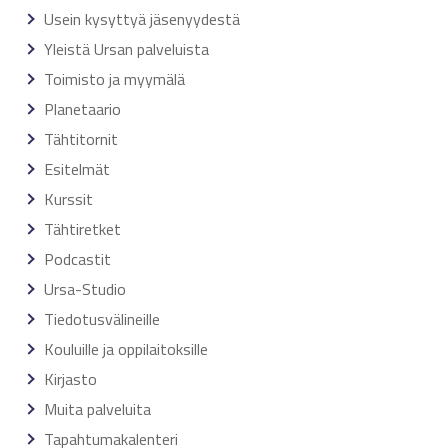
Usein kysyttyä jäsenyydestä
Yleistä Ursan palveluista
Toimisto ja myymälä
Planetaario
Tähtitornit
Esitelmät
Kurssit
Tähtiretket
Podcastit
Ursa-Studio
Tiedotusvälineille
Kouluille ja oppilaitoksille
Kirjasto
Muita palveluita
Tapahtumakalenteri