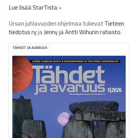
Lue lisää StarTista
»
Ursan juhlavuoden ohjelmaa tukevat
Tieteen
tiedotus ry
ja
Jenny ja Antti Wihurin rahasto
.
TÄHDET JA AVARUUS