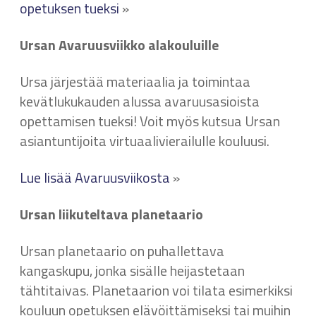
opetuksen tueksi
»
Ursan Avaruusviikko alakouluille
Ursa järjestää materiaalia ja toimintaa
kevätlukukauden alussa avaruusasioista
opettamisen tueksi! Voit myös kutsua Ursan
asiantuntijoita virtuaalivierailulle kouluusi.
Lue lisää Avaruusviikosta
»
Ursan liikuteltava planetaario
Ursan planetaario on puhallettava
kangaskupu, jonka sisälle heijastetaan
tähtitaivas. Planetaarion voi tilata esimerkiksi
kouluun opetuksen elävöittämiseksi tai muihin