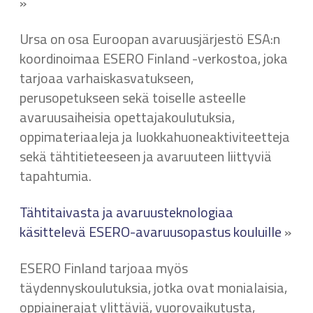
»
Ursa on osa Euroopan avaruusjärjestö ESA:n
koordinoimaa ESERO Finland -verkostoa, joka
tarjoaa varhaiskasvatukseen,
perusopetukseen sekä toiselle asteelle
avaruusaiheisia opettajakoulutuksia,
oppimateriaaleja ja luokkahuoneaktiviteetteja
sekä tähtitieteeseen ja avaruuteen liittyviä
tapahtumia.
Tähtitaivasta ja avaruusteknologiaa
käsittelevä ESERO-avaruusopastus kouluille
»
ESERO Finland tarjoaa myös
täydennyskoulutuksia, jotka ovat monialaisia,
oppiainerajat ylittäviä, vuorovaikutusta,