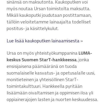
sinänsä on maksutonta. Kaukoputken voi
myös noutaa Ursan toimistolta maksutta.
Mikäli kaukoputki joudutaan postittamaan,
tällöin veloitetamme lainaajalta todelliset
postitus- ja käsittelykulut.
Lue lisää kaukoputken lainaamisesta
»
Ursa on myös yhteistyökumppanina
LUMA-
keskus Suomen StarT-hankkeessa
, jonka
ensisijaisena päämääränä on tuoda
suomalaiselle kasvatus- ja opetusalalle uusi,
monitieteinen ja yhteisöllinen StarT-
toimintakulttuuri. Hankkeella pyritään
lisäämään oivaltamisen ja oppimisen iloa yli
oppiainerajojen lasten ja nuorten keskuudessa.