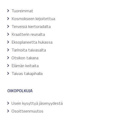
Tuoreimmat
Kosmokseen kirjoitettua
Terveisiä kiertoradalta
Kraatterin reunalta
Eksoplaneetta hukassa
Tarinoita taivasalta
Otsikon takana
Elämän keitaita
Taivas takapihalla
OIKOPOLKUJA
Usein kysyttyä jäsenyydestä
Osoitteenmuutos