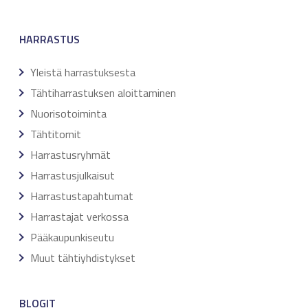
HARRASTUS
Yleistä harrastuksesta
Tähtiharrastuksen aloittaminen
Nuorisotoiminta
Tähtitornit
Harrastusryhmät
Harrastusjulkaisut
Harrastustapahtumat
Harrastajat verkossa
Pääkaupunkiseutu
Muut tähtiyhdistykset
BLOGIT