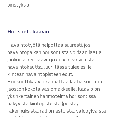
piristyksiä.
Horisonttikaavio
Havaintotyötä helpottaa suuresti, jos
havaintopaikan horisontista voidaan laatia
jonkunlainen kaavio jo ennen varsinaista
havaintokautta. Juuri tässä tulee esille
kiinteän havaintopisteen edut.
Horisonttikaavio kannattaa laatia suoraan
jaoston kokotaivaslomakkeelle. Kaavio on
yksinkertainen hahmotelma horisontissa
näkyvistä kiintopisteistä (puista,
rakennuksista, radiomastoista, valopylväistä