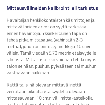
Mittausvälineiden kalibrointi eli tarkistus
Havaitsijan henkilökohtaisten käsimittojen ja
mittavälineiden arvot on syytä tarkistaa
ennen havaintoja. Yksinkertainen tapa on
tehdä pitkä mittasauva (vähintään 2-3
metriä), johon on piirretty merkkejä 10 cm:n
välein. Tämä viedään 5,73 metrin etäisyydelle
silmästä. Mitta-asteikko voidaan tehdä myös
talon seinään, puuhun, pylvääseen tai muuhun
vastaavaan paikkaan.
Kättä tai siinä olevaan mittavälinettä
verrataan oikealla etäisyydellä olevaan
mittasauvaan. 10 cm:n väli mitta-asteikolla
vastaa tällöin yhtä astetta taivaalla. Esim.