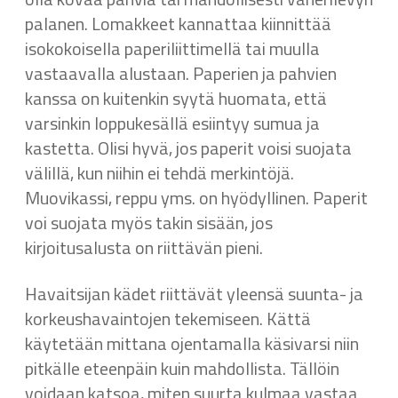
palanen. Lomakkeet kannattaa kiinnittää
isokokoisella paperiliittimellä tai muulla
vastaavalla alustaan. Paperien ja pahvien
kanssa on kuitenkin syytä huomata, että
varsinkin loppukesällä esiintyy sumua ja
kastetta. Olisi hyvä, jos paperit voisi suojata
välillä, kun niihin ei tehdä merkintöjä.
Muovikassi, reppu yms. on hyödyllinen. Paperit
voi suojata myös takin sisään, jos
kirjoitusalusta on riittävän pieni.
Havaitsijan kädet riittävät yleensä suunta- ja
korkeushavaintojen tekemiseen. Kättä
käytetään mittana ojentamalla käsivarsi niin
pitkälle eteenpäin kuin mahdollista. Tällöin
voidaan katsoa, miten suurta kulmaa vastaa