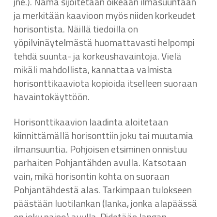
jne.). Nämä sijoitetaan oikeaan ilmasuuntaan
ja merkitään kaavioon myös niiden korkeudet
horisontista. Näillä tiedoilla on
yöpilvinäytelmästä huomattavasti helpompi
tehdä suunta- ja korkeushavaintoja. Vielä
mikäli mahdollista, kannattaa valmista
horisonttikaaviota kopioida itselleen suoraan
havaintokäyttöön.
Horisonttikaavion laadinta aloitetaan
kiinnittämällä horisonttiin joku tai muutamia
ilmansuuntia. Pohjoisen etsiminen onnistuu
parhaiten Pohjantähden avulla. Katsotaan
vain, mikä horisontin kohta on suoraan
Pohjantähdestä alas. Tarkimpaan tulokseen
päästään luotilankan (lanka, jonka alapäässä
on joku paino) avulla. Pidetään langan