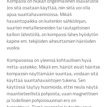
Kompassi on hiukan ongelmallinen lisävaruste.
Jos sitä osataan käyttää, niin siitä voi olla
apua suuntahavainnoissa. Mikäli
havaintopaikka on kuitenkin sähkölinjan,
suurten metalliesineiden tai rautapitoisen
kallion lähistöllä, on kompassi lähes hyödytön
kapine em. tekijöiden aiheuttamien häiriöiden
vuoksi.
Kompassissa on yleensä kohtuullisen hyvä
mitta-asteikko. Mikäli em. häiriöt eivät häiritse
kompassin näyttämään suuntaa, voidaan sitä
käyttää suuntahavaintojen tukena. Sen
käytössä täytyy huomioida, ettei neula näytä
maantieteellistä pohjoista, vaan magnettisen
ja todellisen pohjoissuunnan ero on
tunnettava. Tämä erannoksi kutsuttu arvo