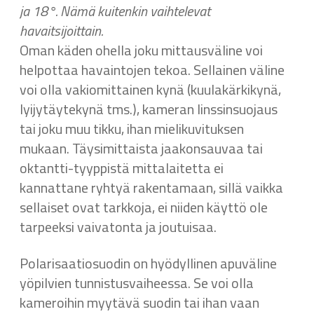
ja 18°. Nämä kuitenkin vaihtelevat
havaitsijoittain.
Oman käden ohella joku mittausväline voi
helpottaa havaintojen tekoa. Sellainen väline
voi olla vakiomittainen kynä (kuulakärkikynä,
lyijytäytekynä tms.), kameran linssinsuojaus
tai joku muu tikku, ihan mielikuvituksen
mukaan. Täysimittaista jaakonsauvaa tai
oktantti-tyyppistä mittalaitetta ei
kannattane ryhtyä rakentamaan, sillä vaikka
sellaiset ovat tarkkoja, ei niiden käyttö ole
tarpeeksi vaivatonta ja joutuisaa.
Polarisaatiosuodin on hyödyllinen apuväline
yöpilvien tunnistusvaiheessa. Se voi olla
kameroihin myytävä suodin tai ihan vaan