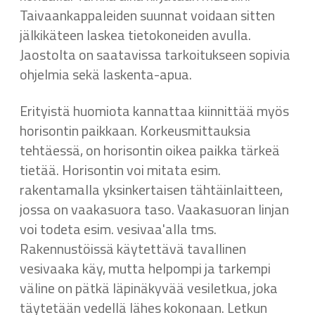
Taivaankappaleiden suunnat voidaan sitten
jälkikäteen laskea tietokoneiden avulla.
Jaostolta on saatavissa tarkoitukseen sopivia
ohjelmia sekä laskenta-apua.
Erityistä huomiota kannattaa kiinnittää myös
horisontin paikkaan. Korkeusmittauksia
tehtäessä, on horisontin oikea paikka tärkeä
tietää. Horisontin voi mitata esim.
rakentamalla yksinkertaisen tähtäinlaitteen,
jossa on vaakasuora taso. Vaakasuoran linjan
voi todeta esim. vesivaa'alla tms.
Rakennustöissä käytettävä tavallinen
vesivaaka käy, mutta helpompi ja tarkempi
väline on pätkä läpinäkyvää vesiletkua, joka
täytetään vedellä lähes kokonaan. Letkun