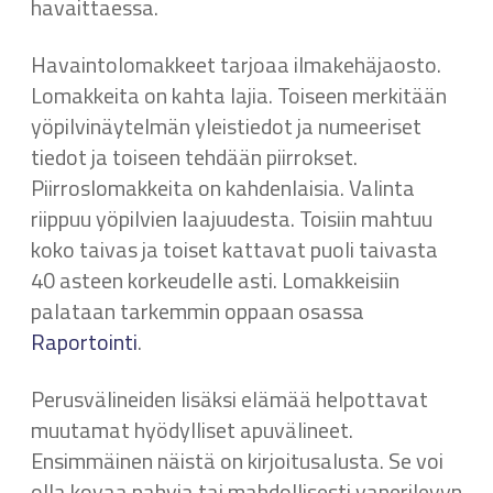
havaittaessa.
Havaintolomakkeet tarjoaa ilmakehäjaosto.
Lomakkeita on kahta lajia. Toiseen merkitään
yöpilvinäytelmän yleistiedot ja numeeriset
tiedot ja toiseen tehdään piirrokset.
Piirroslomakkeita on kahdenlaisia. Valinta
riippuu yöpilvien laajuudesta. Toisiin mahtuu
koko taivas ja toiset kattavat puoli taivasta
40 asteen korkeudelle asti. Lomakkeisiin
palataan tarkemmin oppaan osassa
Raportointi
.
Perusvälineiden lisäksi elämää helpottavat
muutamat hyödylliset apuvälineet.
Ensimmäinen näistä on kirjoitusalusta. Se voi
olla kovaa pahvia tai mahdollisesti vanerilevyn