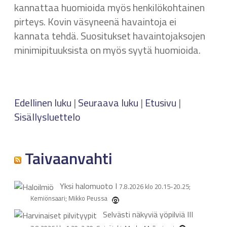
kannattaa huomioida myös henkilökohtainen
pirteys. Kovin väsyneenä havaintoja ei
kannata tehdä. Suositukset havaintojaksojen
minimipituuksista on myös syytä huomioida.
Edellinen luku
|
Seuraava luku
|
Etusivu
|
Sisällysluettelo
Taivaanvahti
Yksi halomuoto
I
7.8.2026 klo 20.15-20.25;
Kemiönsaari; Mikko Peussa
Selvästi näkyviä yöpilviä
III