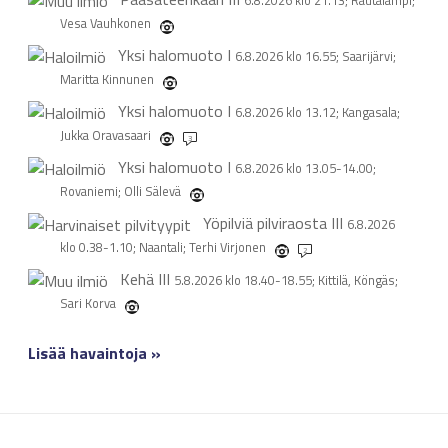
6.8.2026 klo 21.13; Rautalampi;
Vesa Vauhkonen
Yksi halomuoto
I
6.8.2026 klo 16.55; Saarijärvi;
Maritta Kinnunen
Yksi halomuoto
I
6.8.2026 klo 13.12; Kangasala;
Jukka Oravasaari
3
Yksi halomuoto
I
6.8.2026 klo 13.05-14.00;
Rovaniemi; Olli Sälevä
Yöpilviä pilviraosta
III
6.8.2026
klo 0.38-1.10; Naantali; Terhi Virjonen
2
Kehä
III
5.8.2026 klo 18.40-18.55; Kittilä, Köngäs;
Sari Korva
Lisää havaintoja »