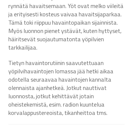
rynnätä havaitsemaan. Yöt ovat melko viileitä
ja erityisesti kosteus vaivaa havaitsijaparkaa.
Tämä toki riippuu havaintopaikan sijainnista.
Myös luonnon pienet ystävät, kuten hyttyset,
häiritsevät suojautumatonta yöpilvien
tarkkailijaa.
Tietyn havaintorutiinin saavutettuaan
yöpilvihavaintojen lomassa jää hetki aikaa
odotella seuraavaa havaintojen kannalta
olennaista ajanhetkeä. Jotkut nauttivat
luonnosta, jotkut kehittävät jotain
oheistekemistä, esim. radion kuuntelua
korvalappustereoista, tikanheittoa tms.