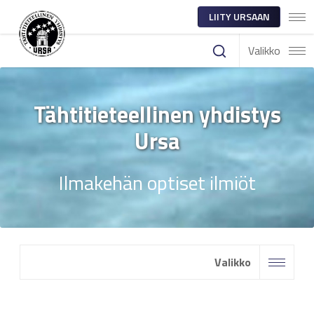
LIITY URSAAN
Valikko
Tähtitieteellinen yhdistys
Ursa
Ilmakehän optiset ilmiöt
Valikko