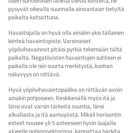
usein suhteellisen lähellä olevia kohteita, ne
pysyvät oikealla suunnalla ainoastaan tietyltä
paikalta katsottuna.
Havaitsijalla on hyvä olla ainakin yksi tällainen
kiinteä havaintopiste. Varsinaiset
yöpilvihavainnot pitäisi pyrkiä tekemään tältä
paikalta. Negatiivisten havaintojen suhteen ei
paikalla ole niin suurta merkitystä, kunhan
näkyvyys on riittävä.
Hyvä yöpilvihavaintopaikka on riittävän avoin
ainakin pohjoiseen. Keskikesällä myös itä ja
länsi ovat varsin tärkeitä suuntia, länsi
alkuillasta ja itä aamuyöstä. Mikäli horisontin
esteet nousee yli 5 asteeseen hyvin laajalla
alueelle pohjoissektorissa, kannattaa harkita