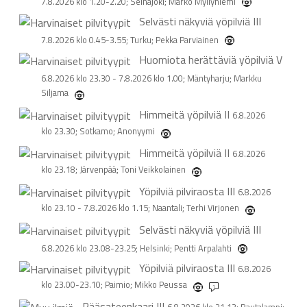
7.8.2026 klo 1.20-2.20; Seinäjoki; Marko Myllyniemi
Selvästi näkyviä yöpilviä
III
7.8.2026 klo 0.45-3.55; Turku; Pekka Parviainen
Huomiota herättäviä yöpilviä
V
6.8.2026 klo 23.30 - 7.8.2026 klo 1.00; Mäntyharju; Markku
Siljama
Himmeitä yöpilviä
II
6.8.2026
klo 23.30; Sotkamo; Anonyymi
Himmeitä yöpilviä
II
6.8.2026
klo 23.18; Järvenpää; Toni Veikkolainen
Yöpilviä pilviraosta
III
6.8.2026
klo 23.10 - 7.8.2026 klo 1.15; Naantali; Terhi Virjonen
Selvästi näkyviä yöpilviä
III
6.8.2026 klo 23.08-23.25; Helsinki; Pentti Arpalahti
Yöpilviä pilviraosta
III
6.8.2026
klo 23.00-23.10; Paimio; Mikko Peussa
1
Pääsateenkaari
III