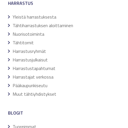
HARRASTUS
Yleistä harrastuksesta
Tähtiharrastuksen aloittaminen
Nuorisotoiminta
Tähtitornit
Harrastusryhmät
Harrastusjulkaisut
Harrastustapahtumat
Harrastajat verkossa
Pääkaupunkiseutu
Muut tähtiyhdistykset
BLOGIT
Tuoreimmat