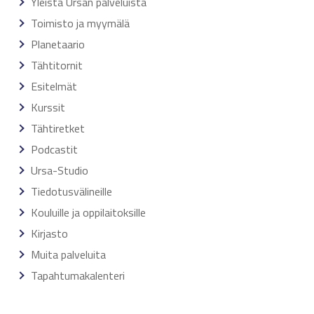
Yleistä Ursan palveluista
Toimisto ja myymälä
Planetaario
Tähtitornit
Esitelmät
Kurssit
Tähtiretket
Podcastit
Ursa-Studio
Tiedotusvälineille
Kouluille ja oppilaitoksille
Kirjasto
Muita palveluita
Tapahtumakalenteri