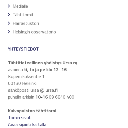
Medialle
Tähtitornit
Harrastustori
Helsingin observatorio
YHTEYSTIEDOT
Tähtitieteellinen yhdistys Ursa ry
avoinna
ti, to ja pe klo 12–16
Kopernikuksentie 1
00130 Helsinki
sähköposti ursa @ ursa.fi
puhelin arkisin
10
16
09 6840 400
–
Kaivopuiston tähtitorni
Tornin sivut
Avaa sijainti kartalla