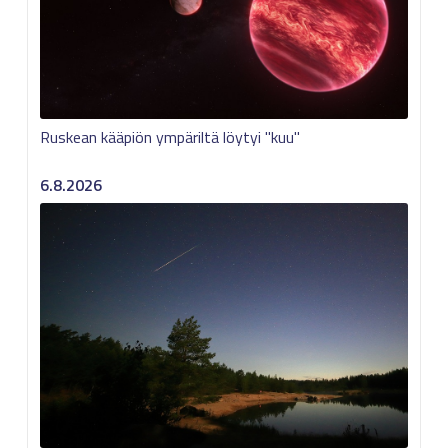
Ruskean kääpiön ympäriltä löytyi "kuu"
6.8.2026