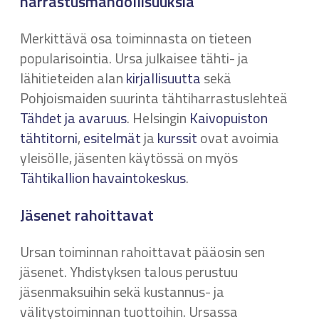
harrastusmahdollisuuksia
Merkittävä osa toiminnasta on tieteen
popularisointia. Ursa julkaisee tähti- ja
lähitieteiden alan
kirjallisuutta
sekä
Pohjoismaiden suurinta tähtiharrastuslehteä
Tähdet ja avaruus
. Helsingin
Kaivopuiston
tähtitorni
,
esitelmät
ja
kurssit
ovat avoimia
yleisölle, jäsenten käytössä on myös
Tähtikallion havaintokeskus
.
Jäsenet rahoittavat
Ursan toiminnan rahoittavat pääosin sen
jäsenet. Yhdistyksen talous perustuu
jäsenmaksuihin sekä kustannus- ja
välitystoiminnan tuottoihin. Ursassa