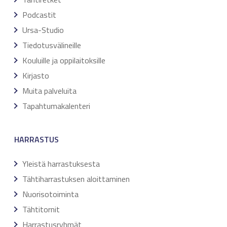
Podcastit
Ursa-Studio
Tiedotusvälineille
Kouluille ja oppilaitoksille
Kirjasto
Muita palveluita
Tapahtumakalenteri
HARRASTUS
Yleistä harrastuksesta
Tähtiharrastuksen aloittaminen
Nuorisotoiminta
Tähtitornit
Harrastusryhmät