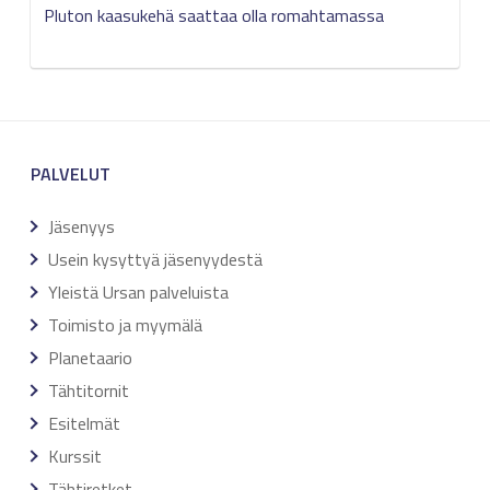
Pluton kaasukehä saattaa olla romahtamassa
PALVELUT
Jäsenyys
Usein kysyttyä jäsenyydestä
Yleistä Ursan palveluista
Toimisto ja myymälä
Planetaario
Tähtitornit
Esitelmät
Kurssit
Tähtiretket