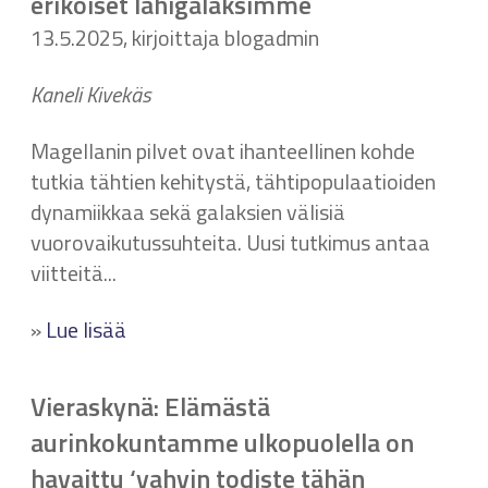
erikoiset lähigalaksimme
13.5.2025, kirjoittaja blogadmin
Kaneli Kivekäs
Magellanin pilvet ovat ihanteellinen kohde
tutkia tähtien kehitystä, tähtipopulaatioiden
dynamiikkaa sekä galaksien välisiä
vuorovaikutussuhteita. Uusi tutkimus antaa
viitteitä...
»
Lue lisää
Vieraskynä: Elämästä
aurinkokuntamme ulkopuolella on
havaittu ‘vahvin todiste tähän