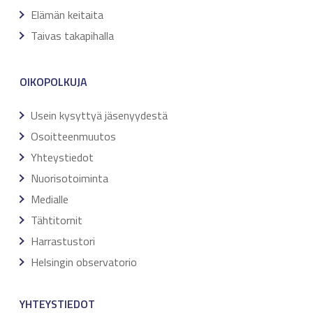
Elämän keitaita
Taivas takapihalla
OIKOPOLKUJA
Usein kysyttyä jäsenyydestä
Osoitteenmuutos
Yhteystiedot
Nuorisotoiminta
Medialle
Tähtitornit
Harrastustori
Helsingin observatorio
YHTEYSTIEDOT