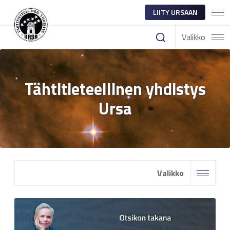
LIITY URSAAN
Valikko
Tähtitieteellinen yhdistys
Ursa
Valikko