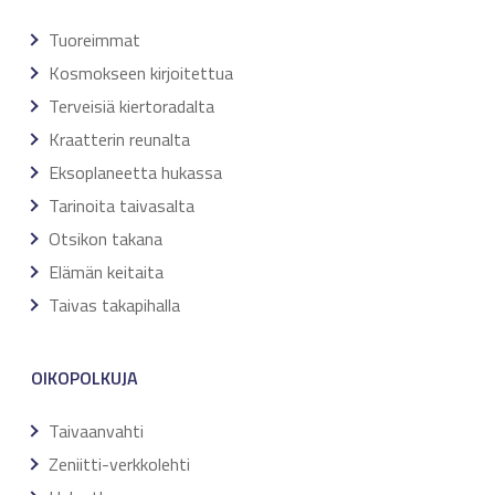
Tuoreimmat
Kosmokseen kirjoitettua
Terveisiä kiertoradalta
Kraatterin reunalta
Eksoplaneetta hukassa
Tarinoita taivasalta
Otsikon takana
Elämän keitaita
Taivas takapihalla
OIKOPOLKUJA
Taivaanvahti
Zeniitti-verkkolehti