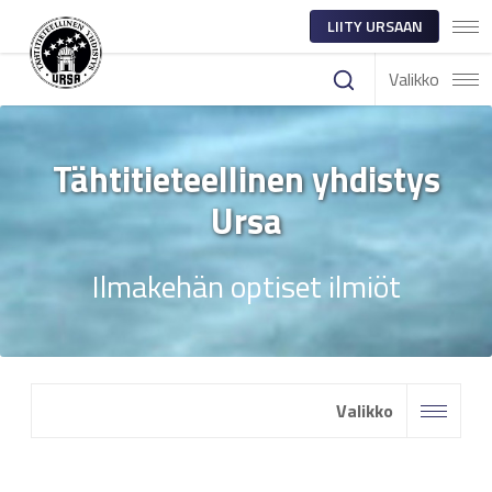
LIITY URSAAN
Valikko
Tähtitieteellinen yhdistys
Ursa
Ilmakehän optiset ilmiöt
Valikko