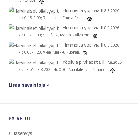
Oravasaari
Himmeitä yöpilviä
II
8.8.2026
klo 0.45-2.00; Ruokolahti; Emma Bruus
Himmeitä yöpilviä
II
8.8.2026
klo 0.12-1.00; Seinäjoki; Marko Myllyniemi
Himmeitä yöpilviä
II
8.8.2026
klo 0.00-1.20; Akaa; Markku Ruonala
Yöpilviä pilviraosta
III
7.8.2026
klo 23.54 - 8.8.2026 klo 0.30; Naantali; Terhi Virjonen
Lisää havaintoja »
PALVELUT
Jäsenyys