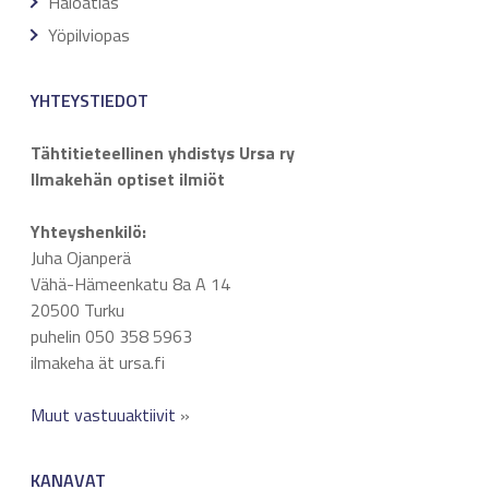
Haloatlas
Yöpilviopas
YHTEYSTIEDOT
Tähtitieteellinen yhdistys Ursa ry
Ilmakehän optiset ilmiöt
Yhteyshenkilö:
Juha Ojanperä
Vähä-Hämeenkatu 8a A 14
20500 Turku
puhelin 050 358 5963
ilmakeha ät ursa.fi
Muut vastuuaktiivit
»
KANAVAT