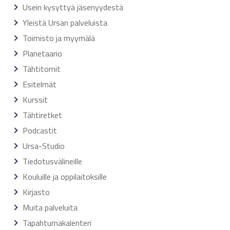
Usein kysyttyä jäsenyydestä
Yleistä Ursan palveluista
Toimisto ja myymälä
Planetaario
Tähtitornit
Esitelmät
Kurssit
Tähtiretket
Podcastit
Ursa-Studio
Tiedotusvälineille
Kouluille ja oppilaitoksille
Kirjasto
Muita palveluita
Tapahtumakalenteri