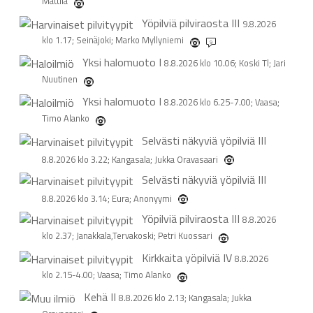
Mattila
Yöpilviä pilviraosta
III
9.8.2026
klo 1.17; Seinäjoki; Marko Myllyniemi
9
Yksi halomuoto
I
8.8.2026 klo 10.06; Koski Tl; Jari
Nuutinen
Yksi halomuoto
I
8.8.2026 klo 6.25-7.00; Vaasa;
Timo Alanko
Selvästi näkyviä yöpilviä
III
8.8.2026 klo 3.22; Kangasala; Jukka Oravasaari
Selvästi näkyviä yöpilviä
III
8.8.2026 klo 3.14; Eura; Anonyymi
Yöpilviä pilviraosta
III
8.8.2026
klo 2.37; Janakkala,Tervakoski; Petri Kuossari
Kirkkaita yöpilviä
IV
8.8.2026
klo 2.15-4.00; Vaasa; Timo Alanko
Kehä
II
8.8.2026 klo 2.13; Kangasala; Jukka