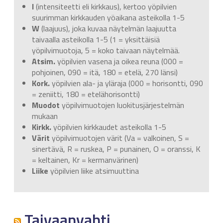
I
(intensiteetti eli kirkkaus), kertoo yöpilvien
suurimman kirkkauden yöaikana asteikolla 1-5
W
(laajuus), joka kuvaa näytelmän laajuutta
taivaalla asteikolla 1-5 (1 = yksittäisiä
yöpilvimuotoja, 5 = koko taivaan näytelmää.
Atsim.
yöpilvien vasena ja oikea reuna (000 =
pohjoinen, 090 = itä, 180 = etelä, 270 länsi)
Kork.
yöpilvien ala- ja yläraja (000 = horisontti, 090
= zeniitti, 180 = etelähorisontti)
Muodot
yöpilvimuotojen luokitusjärjestelmän
mukaan
Kirkk.
yöpilvien kirkkaudet asteikolla 1-5
Värit
yöpilvimuotojen värit (Va = valkoinen, S =
sinertävä, R = ruskea, P = punainen, O = oranssi, K
= keltainen, Kr = kermanvärinen)
Liike
yöpilvien liike atsimuuttina
Taivaanvahti