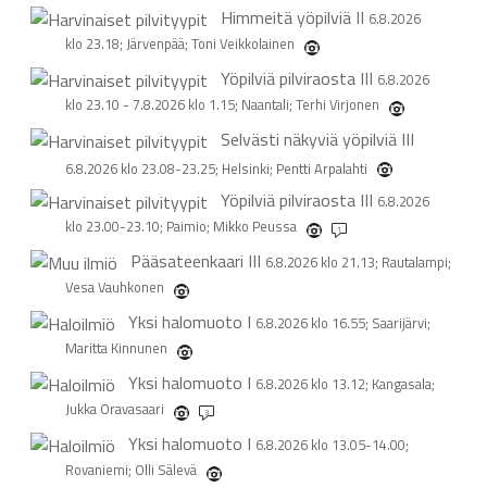
Himmeitä yöpilviä
II
6.8.2026
klo 23.18; Järvenpää; Toni Veikkolainen
Yöpilviä pilviraosta
III
6.8.2026
klo 23.10 - 7.8.2026 klo 1.15; Naantali; Terhi Virjonen
Selvästi näkyviä yöpilviä
III
6.8.2026 klo 23.08-23.25; Helsinki; Pentti Arpalahti
Yöpilviä pilviraosta
III
6.8.2026
klo 23.00-23.10; Paimio; Mikko Peussa
1
Pääsateenkaari
III
6.8.2026 klo 21.13; Rautalampi;
Vesa Vauhkonen
Yksi halomuoto
I
6.8.2026 klo 16.55; Saarijärvi;
Maritta Kinnunen
Yksi halomuoto
I
6.8.2026 klo 13.12; Kangasala;
Jukka Oravasaari
3
Yksi halomuoto
I
6.8.2026 klo 13.05-14.00;
Rovaniemi; Olli Sälevä