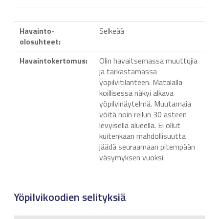
Havainto-
Selkeää
olosuhteet:
Havaintokertomus:
Olin havaitsemassa muuttujia
ja tarkastamassa
yöpilvitilanteen. Matalalla
koillisessa näkyi alkava
yöpilvinäytelmä. Muutamaia
vöitä noin reilun 30 asteen
levyisellä alueella. Ei ollut
kuitenkaan mahdollisuutta
jäädä seuraamaan pitempään
väsymyksen vuoksi.
Yöpilvikoodien selityksiä