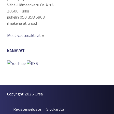
Vähä-Hämeenkatu 8a A 14
20500 Turku
puhelin 050 358 5963
ilmakeha ät ursa.fi
Muut vastuuaktiivit
»
KANAVAT
Copyright 2026
Ursa
Rekisteriseloste
Sivukartta