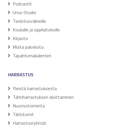
Podcastit
Ursa-Studio
Tiedotusvälineille
Kouluille ja oppilaitoksille
Kirjasto
Muita palveluita
Tapahtumakalenteri
HARRASTUS
Yleistä harrastuksesta
Tähtiharrastuksen aloittaminen
Nuorisotoiminta
Tähtitornit
Harrastusryhmät