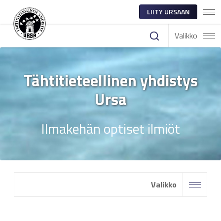
LIITY URSAAN
Valikko
Tähtitieteellinen yhdistys
Ursa
Ilmakehän optiset ilmiöt
Valikko