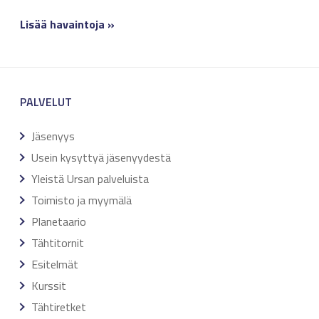
Lisää havaintoja »
PALVELUT
Jäsenyys
Usein kysyttyä jäsenyydestä
Yleistä Ursan palveluista
Toimisto ja myymälä
Planetaario
Tähtitornit
Esitelmät
Kurssit
Tähtiretket