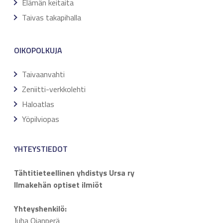
Elämän keitaita
Taivas takapihalla
OIKOPOLKUJA
Taivaanvahti
Zeniitti-verkkolehti
Haloatlas
Yöpilviopas
YHTEYSTIEDOT
Tähtitieteellinen yhdistys Ursa ry
Ilmakehän optiset ilmiöt
Yhteyshenkilö:
Juha Ojanperä