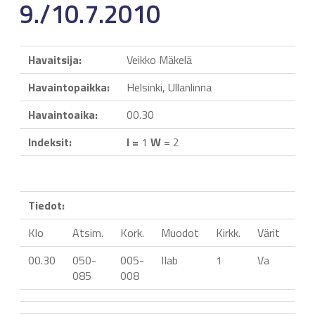
9./10.7.2010
Havaitsija:
Veikko Mäkelä
Havaintopaikka:
Helsinki, Ullanlinna
Havaintoaika:
00.30
Indeksit:
I =
1
W
= 2
Tiedot:
Klo
Atsim.
Kork.
Muodot
Kirkk.
Värit
Liik
00.30
050-
005-
IIab
1
Va
085
008