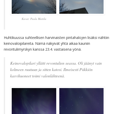
Kuvat: Paula Mattila
Huhtikuussa suhteellisen harvinaisten pintahalojen lisäksi nähtiin
keinovaloipilareita. Nämä näkyivät yhtä aikaa kauniin
revontulimyrskyn kanssa 23.4. vastaisena yönä.
Keinovalopilari yllätti revontulien seassa. Oli jäänyt vain
kolmeen ruutuun ja sitten katosi. Ilmeisesti Piikkiön
kasvihuoneet toimi valonlähteenä.