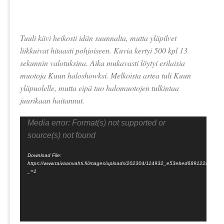
Tuuli kävi heikosti idän suunnalta, mutta yläpilvet
liikkuivat hitaasti pohjoiseen. Kuvia kertyi 500 kpl 13
sekunnin valotuksina. Aika mukavasti löytyi erilaisia
muotoja Kuun haloshowksi. Melkoista artea tuli Kuun
yläpuolelle, mutta eipä tuo halomuotojen tulkintaa
juurikaan haitannut.
Video
Media error: Format(s) not supported or
Player
source(s) not found
Download File:
https://www.taivaanvahti.fi/images/uploads/202304/114932_e53ebed689122afaa
_=1