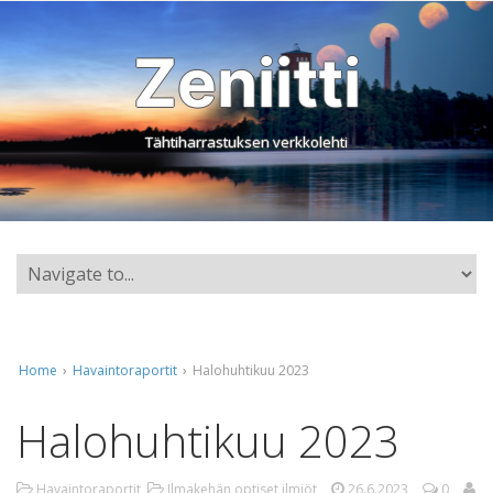
Zeniitti
Tähtiharrastuksen verkkolehti
Home
›
Havaintoraportit
›
Halohuhtikuu 2023
Halohuhtikuu 2023
Havaintoraportit
,
Ilmakehän optiset ilmiöt
26.6.2023
0