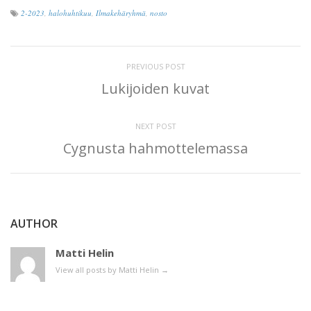
2-2023
,
halohuhtikuu
,
Ilmakehäryhmä
,
nosto
PREVIOUS POST
Lukijoiden kuvat
NEXT POST
Cygnusta hahmottelemassa
AUTHOR
Matti Helin
View all posts by Matti Helin
→