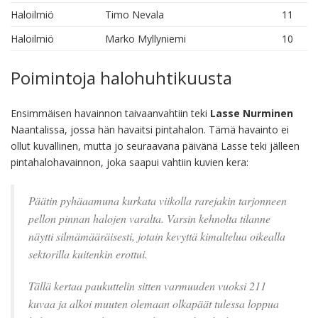
Haloilmiö
Timo Nevala
11
Haloilmiö
Marko Myllyniemi
10
Poimintoja halohuhtikuusta
Ensimmäisen havainnon taivaanvahtiin teki
Lasse Nurminen
Naantalissa, jossa hän havaitsi pintahalon. Tämä havainto ei
ollut kuvallinen, mutta jo seuraavana päivänä Lasse teki jälleen
pintahalohavainnon, joka saapui vahtiin kuvien kera:
Päätin pyhäaamuna kurkata viikolla rarejakin tarjonneen
pellon pinnan halojen varalta. Varsin kehnolta tilanne
näytti silmämääräisesti, jotain kevyttä kimaltelua oikealla
sektorilla kuitenkin erottui.
Tällä kertaa paukuttelin sitten varmuuden vuoksi 211
kuvaa ja alkoi muuten olemaan olkapäät tulessa loppua