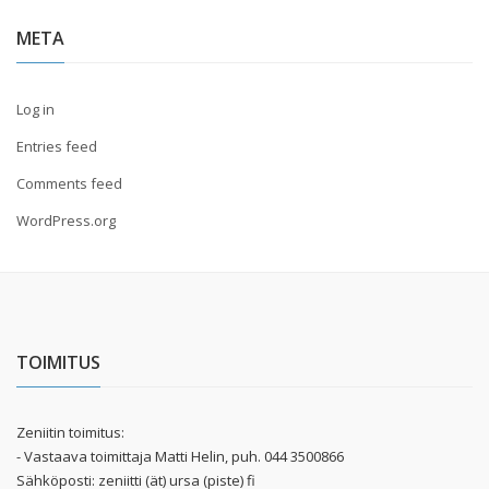
META
Log in
Entries feed
Comments feed
WordPress.org
TOIMITUS
Zeniitin toimitus:
- Vastaava toimittaja Matti Helin, puh. 044 3500866
Sähköposti: zeniitti (ät) ursa (piste) fi