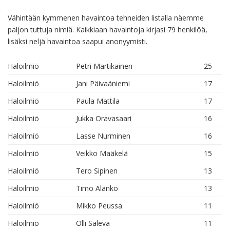
Vähintään kymmenen havaintoa tehneiden listalla näemme
paljon tuttuja nimiä. Kaikkiaan havaintoja kirjasi 79 henkilöä,
lisäksi neljä havaintoa saapui anonyymisti.
Haloilmiö
Petri Martikainen
25
Haloilmiö
Jani Päivaäniemi
17
Haloilmiö
Paula Mattila
17
Haloilmiö
Jukka Oravasaari
16
Haloilmiö
Lasse Nurminen
16
Haloilmiö
Veikko Maäkelä
15
Haloilmiö
Tero Sipinen
13
Haloilmiö
Timo Alanko
13
Haloilmiö
Mikko Peussa
11
Haloilmiö
Olli Sälevä
11