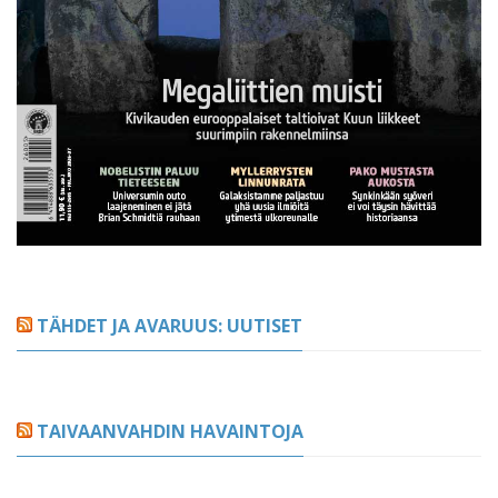
TÄHDET JA AVARUUS: UUTISET
TAIVAANVAHDIN HAVAINTOJA