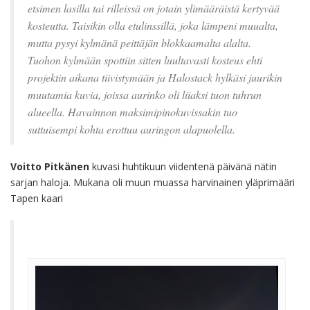
etsimen lasilla tai rilleissä on jotain ylimääräistä kertyvää
kosteutta. Taisikin olla etulinssillä, joka lämpeni muualta,
mutta pysyi kylmänä peittäjän blokkaamalta alalta.
Tuohon kylmään spottiin sitten luultavasti kosteus ehti
projektin aikana tiivistymään ja Halostack hylkäsi juurikin
muutamia kuvia, joissa aurinko oli liiaksi tuon tuhrun
alueella. Havainnon maksimipinokuvissakin tuo
suttuisempi kohta erottuu auringon alapuolella.
Voitto Pitkänen
kuvasi huhtikuun viidentenä päivänä nätin
sarjan haloja. Mukana oli muun muassa harvinainen yläprimääri
Tapen kaari