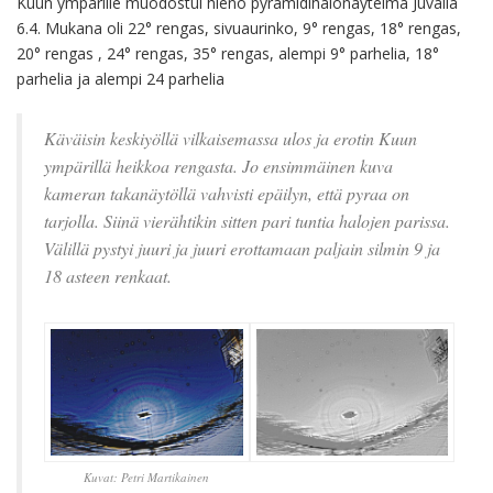
Kuun ympärille muodostui hieno pyramidihalonäytelmä Juvalla
6.4. Mukana oli 22° rengas, sivuaurinko, 9° rengas, 18° rengas,
20° rengas , 24° rengas, 35° rengas, alempi 9° parhelia, 18°
parhelia ja alempi 24 parhelia
Käväisin keskiyöllä vilkaisemassa ulos ja erotin Kuun
ympärillä heikkoa rengasta. Jo ensimmäinen kuva
kameran takanäytöllä vahvisti epäilyn, että pyraa on
tarjolla. Siinä vierähtikin sitten pari tuntia halojen parissa.
Välillä pystyi juuri ja juuri erottamaan paljain silmin 9 ja
18 asteen renkaat.
Kuvat: Petri Martikainen