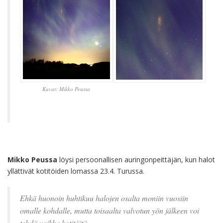
Kuvat: Mikko Peussa
Mikko Peussa
löysi persoonallisen auringonpeittäjän, kun halot
yllättivät kotitöiden lomassa 23.4. Turussa.
Ehkä huonoin huhtikuu halojen osalta moniin vuosiin
omalle kohdalle, mutta toisaalta valvotun yön jälkeen voi
tehdä vaikka kotitöitä.