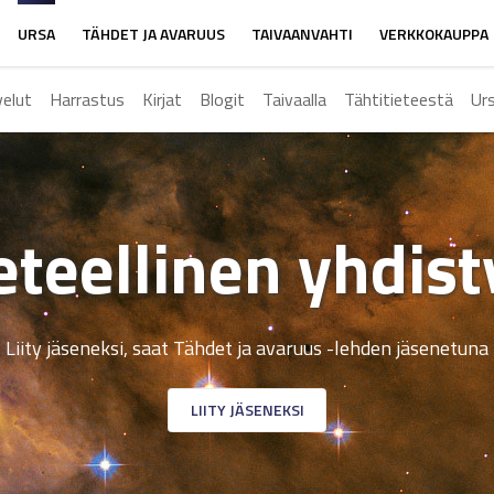
URSA
TÄHDET JA AVARUUS
TAIVAANVAHTI
VERKKOKAUPPA
velut
Harrastus
Kirjat
Blogit
Taivaalla
Tähtitieteestä
Ur
eteellinen yhdis
Liity jäseneksi, saat Tähdet ja avaruus -lehden jäsenetuna
LIITY JÄSENEKSI