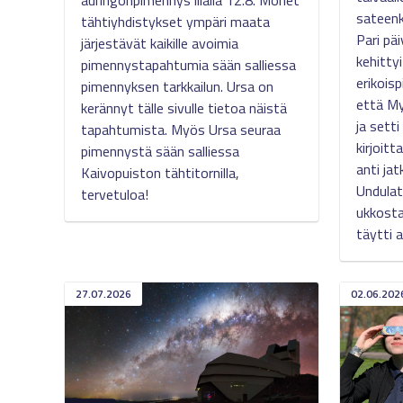
auringonpimennys illalla 12.8. Monet
sateenk
tähtiyhdistykset ympäri maata
Pari pä
järjestävät kaikille avoimia
kehitty
pimennystapahtumia sään salliessa
erikoisp
pimennyksen tarkkailun. Ursa on
että My
kerännyt tälle sivulle tietoa näistä
ja setti
tapahtumista. Myös Ursa seuraa
kirjoit
pimennystä sään salliessa
anti jat
Kaivopuiston tähtitornilla,
Undulat
tervetuloa!
ukkosta
täytti a
27.07.2026
02.06.202