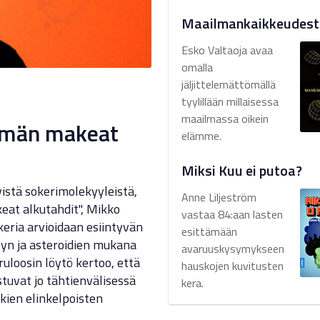
Maailmankaikkeudest
Esko Valtaoja avaa
omalla
jäljittelemättömällä
tyylillään millaisessa
maailmassa oikein
lämän makeat
elämme.
Miksi Kuu ei putoa?
istä sokerimolekyyleistä,
Anne Liljeström
eat alkutahdit", Mikko
vastaa 84:aan lasten
okeria arvioidaan esiintyvän
esittämään
ölyn ja asteroidien mukana
avaruuskysymykseen
ruloosin löytö kertoo, että
hauskojen kuvitusten
tuvat jo tähtienvälisessä
kera.
kkien elinkelpoisten