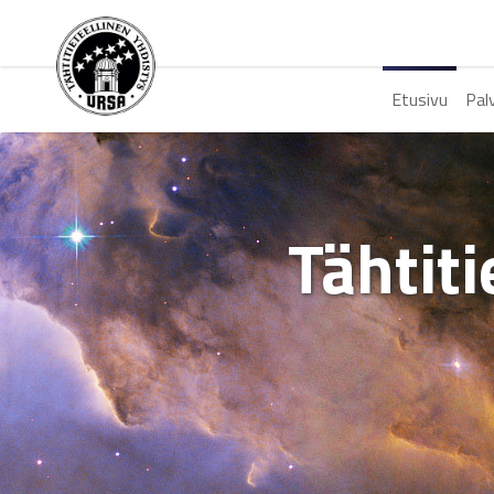
Etusivu
Pal
Tähtiti