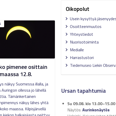
Oikopolut
Usein kysyttyä jäsenyyde
6
Osoitteenmuutos
Yhteystiedot
Nuorisotoiminta
Medialle
Harrastustori
Tiedemuseo Liekin Observ
ko pimenee osittain
maassa 12.8.
s näkyy Suomessa illalla, ja
Ursan tapahtumia
 Auringon ollessa jo lähellä
ttia. Tämänkertainen
npimennys näkyy lähes yhtä
Su 09.08.
klo 13.00–15.00
koko maassa. Kilpisjärvellä
Näytös:
Aurinkonäytös
n kiekon halkaisijasta peittyy