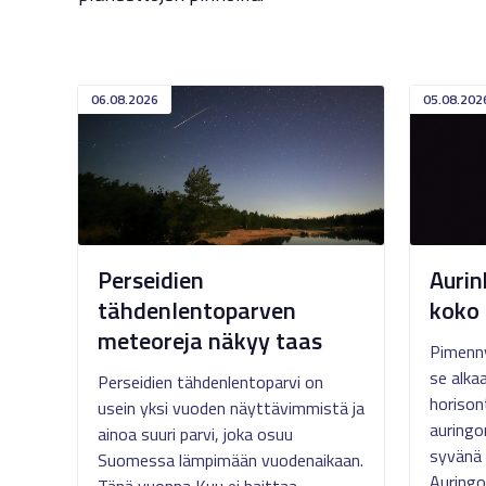
06.08.2026
05.08.202
Perseidien
Aurin
tähdenlentoparven
koko 
meteoreja näkyy taas
Pimenny
se alkaa
Perseidien tähdenlentoparvi on
horison
usein yksi vuoden näyttävimmistä ja
auringo
ainoa suuri parvi, joka osuu
syvänä 
Suomessa lämpimään vuodenaikaan.
Auringo