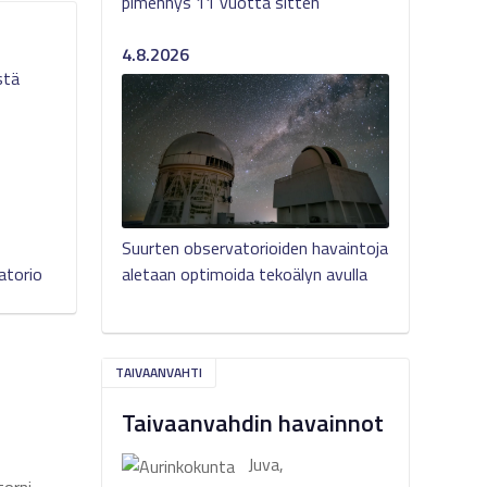
pimennys 11 vuotta sitten
4.8.2026
stä
Suurten observatorioiden havaintoja
aletaan optimoida tekoälyn avulla
atorio
TAIVAANVAHTI
Taivaanvahdin havainnot
Juva,