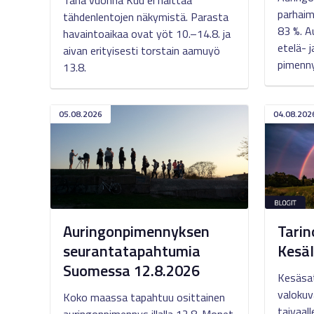
Tänä vuonna Kuu ei haittaa
parhaim
tähdenlentojen näkymistä. Parasta
83 %. A
havaintoaikaa ovat yöt 10.–14.8. ja
etelä- 
aivan erityisesti torstain aamuyö
pimenn
13.8.
05.08.2026
04.08.202
Auringonpimennyksen
Tarin
seurantatapahtumia
Kesäl
Suomessa 12.8.2026
Kesäsat
valokuv
Koko maassa tapahtuu osittainen
taivaall