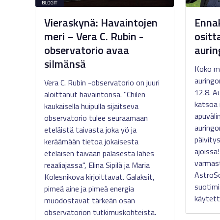
Vieraskynä: Havaintojen
Ennak
meri – Vera C. Rubin -
ositt
observatorio avaa
aurin
silmänsä
Koko m
auringo
Vera C. Rubin -observatorio on juuri
12.8. A
aloittanut havaintonsa. "Chilen
katsoa 
kaukaisella huipulla sijaitseva
apuvälin
observatorio tulee seuraamaan
auringo
eteläistä taivasta joka yö ja
päivity
keräämään tietoa jokaisesta
ajoissa
eteläisen taivaan palasesta lähes
varmast
reaaliajassa", Elina Sipilä ja Maria
AstroSo
Kolesnikova kirjoittavat. Galaksit,
suotimi
pimeä aine ja pimeä energia
käytett
muodostavat tärkeän osan
observatorion tutkimuskohteista.