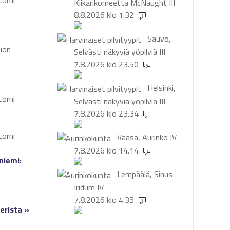
torni
Kiikarikomeetta McNaught
III
8.8.2026 klo 1.32
1
Sauvo,
lion
Selvästi näkyviä yöpilviä
III
7.8.2026 klo 23.50
4
Helsinki,
torni
Selvästi näkyviä yöpilviä
III
7.8.2026 klo 23.34
1
torni
Vaasa, Aurinko
IV
7.8.2026 klo 14.14
3
niemi:
Lempäälä, Sinus
Iridum
IV
7.8.2026 klo 4.35
3
erista »