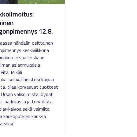
koilmoitus:
ainen
gonpimennys 12.8.
aassa nähdään osittainen
npimennys keskiviikkona
urinkoa ei saa koskaan
ilman asianmukaisia
eitä. Mikäli
nkatseluvälineistösi kaipaa
stä, tilaa korvaavat tuotteet
! Ursan valikoimista löydät
i laadukasta ja turvallista
lar-kalvoa sekä valmiita
a kaukoputkien kanssa
äväksi.