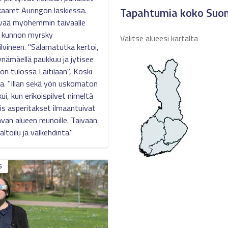
Tapahtumia koko Suo
aaret Auringon laskiessa.
ivää myöhemmin taivaalle
i kunnon myrsky
Valitse alueesi kartalta
ilvineen. "Salamatutka kertoi,
nämäellä paukkuu ja jytisee
 on tulossa Laitilaan", Koski
taa. "Illan sekä yön uskomaton
kui, kun erikoispilvet nimeltä
is asperitakset ilmaantuivat
van alueen reunoille. Taivaan
altoilu ja välkehdintä."
6