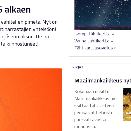
6 alkaen
t vähitellen pimetä. Nyt on
tiharrastajien yhteisöön!
Isompi tähtikartta »
en jäsenmaksun. Ursan
Vanha tähtikartta »
sta kiinnostuneet!
Tähtikarttasovellus »
KIRJAT
Maailmankaikkeus ny
Kokonaan uusittu
Maailmankaikkeus nyt
esittää tähtitieteen
perusasiat helposti
pureksittavassa
muodossa.