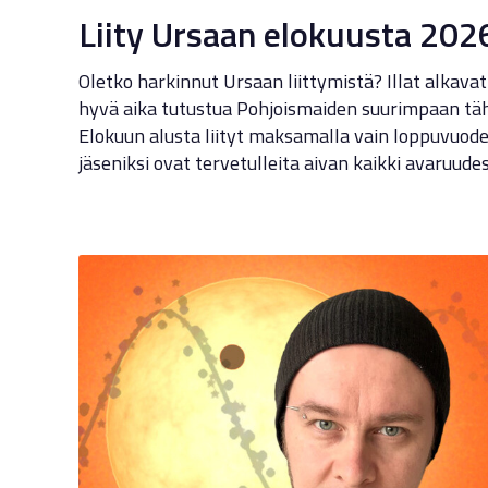
Liity Ursaan elokuusta 202
Oletko harkinnut Ursaan liittymistä? Illat alkava
hyvä aika tutustua Pohjoismaiden suurimpaan täh
Elokuun alusta liityt maksamalla vain loppuvuod
jäseniksi ovat tervetulleita aivan kaikki avaruude