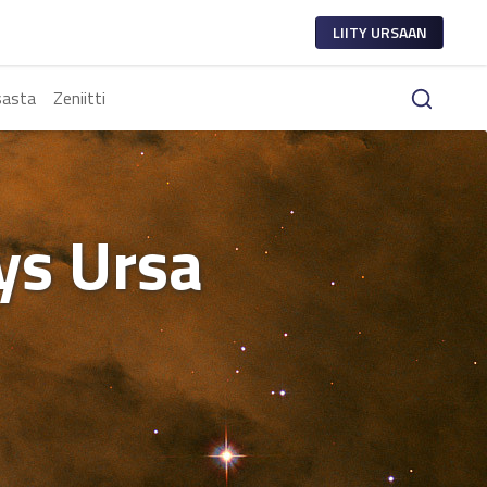
LIITY URSAAN
sasta
Zeniitti
tys Ursa