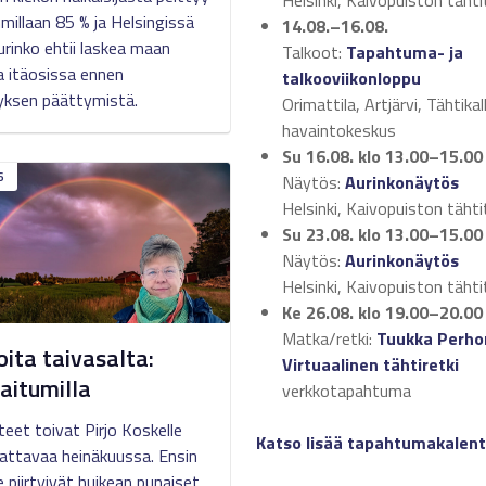
Helsinki, Kaivopuiston tähti
millaan 85 % ja Helsingissä
14.08.–16.08.
urinko ehtii laskea maan
Talkoot:
Tapahtuma- ja
ja itäosissa ennen
talkooviikonloppu
yksen päättymistä.
Orimattila, Artjärvi, Tähtikal
havaintokeskus
Su 16.08.
klo 13.00–15.00
6
Näytös:
Aurinkonäytös
Helsinki, Kaivopuiston tähti
Su 23.08.
klo 13.00–15.00
Näytös:
Aurinkonäytös
Helsinki, Kaivopuiston tähti
Ke 26.08.
klo 19.00–20.00
Matka/retki:
Tuukka Perho
oita taivasalta:
Virtuaalinen tähtiretki
aitumilla
verkkotapahtuma
eet toivat Pirjo Koskelle
Katso lisää tapahtumakalent
attavaa heinäkuussa. Ensin
e piirtyivät huikean punaiset