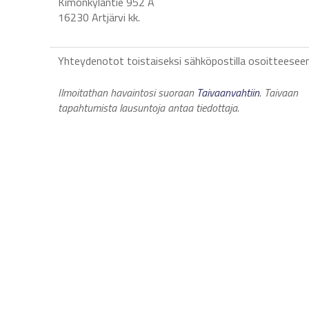
Kimonkyläntie 952 A
16230 Artjärvi kk.
Yhteydenotot toistaiseksi sähköpostilla osoitteesee
Ilmoitathan havaintosi suoraan
Taivaanvahtiin
. Taivaan
tapahtumista lausuntoja antaa tiedottaja.