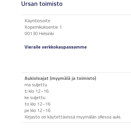
Ursan toimisto
Käyntiosoite
Kopernikuksentie 1
00130 Helsinki
Vieraile verkkokaupassamme
Aukioloajat (myymälä ja toimisto)
ma suljettu
ti klo 12
–
16
ke suljettu
to klo 12
–
16
pe klo 12
–
16
Kirjasto on käytettävissä myymälän ollessa auki.