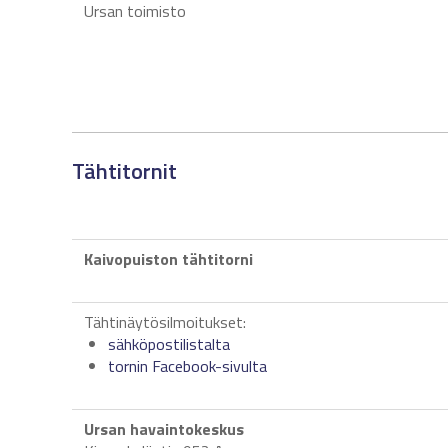
Ursan toimisto
Tähtitornit
Kaivopuiston tähtitorni
Tähtinäytösilmoitukset:
sähköpostilistalta
tornin Facebook-sivulta
Ursan havaintokeskus