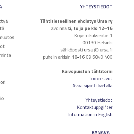
A
YHTEYSTIEDOT
ttyä
Tähtitieteellinen yhdistys Ursa ry
tä
avoinna
ti, to ja pe klo 12–16
Kopernikuksentie 1
muutos
00130 Helsinki
dot
sähköposti ursa @ ursa.fi
iminta
puhelin arkisin
10
16
09 6840 400
–
Kaivopuiston tähtitorni
t
Tornin sivut
ori
Avaa sijainti kartalla
io
Yhteystiedot
Kontaktuppgifter
Information in English
KANAVAT