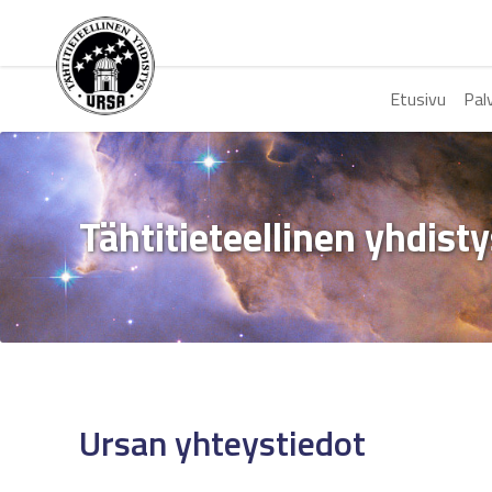
Etusivu
Pal
Tähtitieteellinen yhdist
Ursan yhteystiedot