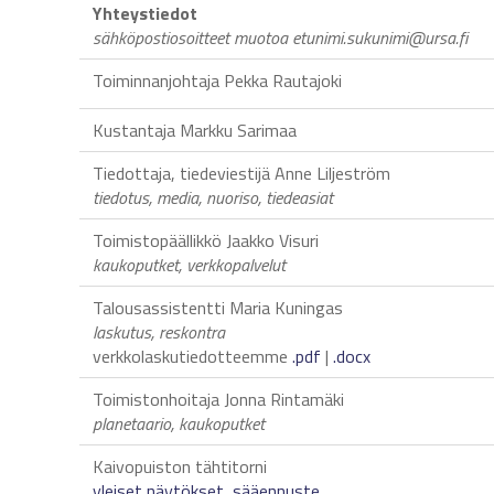
Yhteystiedot
sähköpostiosoitteet muotoa etunimi.sukunimi@ursa.fi
Toiminnanjohtaja Pekka Rautajoki
Kustantaja Markku Sarimaa
Tiedottaja, tiedeviestijä Anne Liljeström
tiedotus, media, nuoriso, tiedeasiat
Toimistopäällikkö Jaakko Visuri
kaukoputket, verkkopalvelut
Talousassistentti Maria Kuningas
laskutus, reskontra
verkkolaskutiedotteemme
.pdf
|
.docx
Toimistonhoitaja Jonna Rintamäki
planetaario, kaukoputket
Kaivopuiston tähtitorni
yleiset näytökset, sääennuste