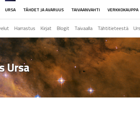
URSA
TÄHDET JA AVARUUS
TAIVAANVAHTI
VERKKOKAUPPA
velut
Harrastus
Kirjat
Blogit
Taivaalla
Tähtitieteestä
Ur
ys Ursa