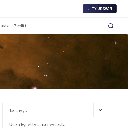
LIITY URSAAN
sasta
Zeniitti
Jäsenyys
Usein kysyttyä jäsenyydestä