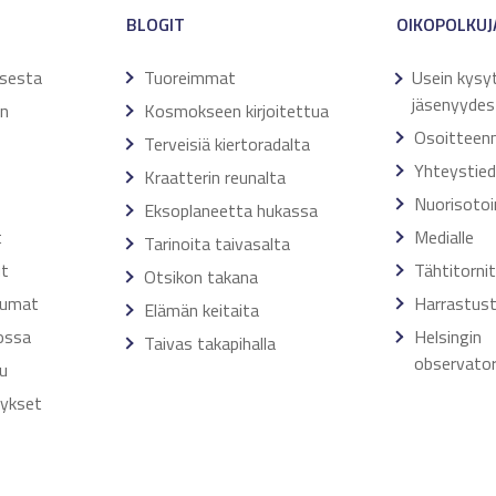
BLOGIT
OIKOPOLKUJ
ksesta
Tuoreimmat
Usein kysy
jäsenyydes
en
Kosmokseen kirjoitettua
Osoitteen
Terveisiä kiertoradalta
Yhteystie
Kraatterin reunalta
Nuorisoto
Eksoplaneetta hukassa
t
Medialle
Tarinoita taivasalta
ut
Tähtitorni
Otsikon takana
tumat
Harrastust
Elämän keitaita
ossa
Helsingin
Taivas takapihalla
observator
u
tykset