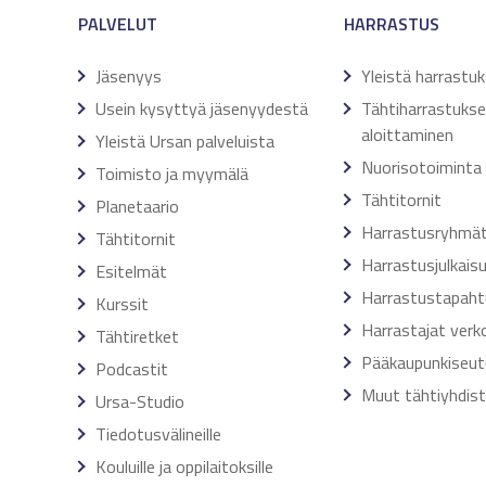
PALVELUT
HARRASTUS
Jäsenyys
Yleistä harrastu
Usein kysyttyä jäsenyydestä
Tähtiharrastuks
aloittaminen
Yleistä Ursan palveluista
Nuorisotoiminta
Toimisto ja myymälä
Tähtitornit
Planetaario
Harrastusryhmä
Tähtitornit
Harrastusjulkais
Esitelmät
Harrastustapah
Kurssit
Harrastajat verk
Tähtiretket
Pääkaupunkiseut
Podcastit
Muut tähtiyhdis
Ursa-Studio
Tiedotusvälineille
Kouluille ja oppilaitoksille