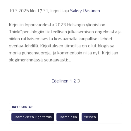
10.3.2025 klo 17.31, kirjoittaja
Syksy Räsänen
Kirjoitin loppuvuodesta 2023 Helsingin yliopiston
ThinkOpen-blogiin tieteellisen julkaisemisen ongelmista ja
niiden ratkaisemisesta korvaamalla kaupalliset lehdet
overlay-lehdillä. Kirjoituksen tiimoilta on ollut blogissa
monia puheenvuoroja, ja kommentoin niitä nyt. Kirjoitan
blogimerkinnässä seuraavasti:…
Edellinen
1
2
3
KATEGORIAT
Kosmokseen kirjoitettua
Kosmologia
Yleinen