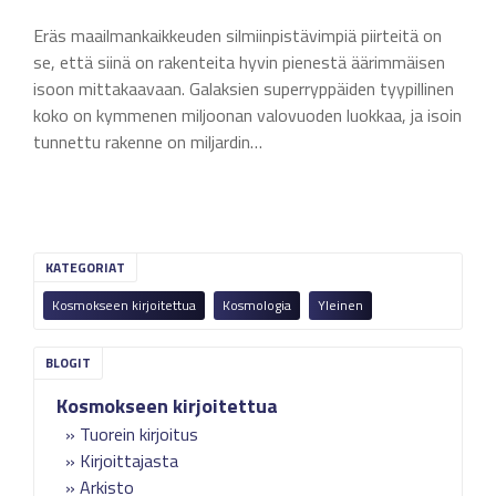
Eräs maailmankaikkeuden silmiinpistävimpiä piirteitä on
se, että siinä on rakenteita hyvin pienestä äärimmäisen
isoon mittakaavaan. Galaksien superryppäiden tyypillinen
koko on kymmenen miljoonan valovuoden luokkaa, ja isoin
tunnettu rakenne on miljardin…
KATEGORIAT
Kosmokseen kirjoitettua
Kosmologia
Yleinen
Kosmokseen kirjoitettua
Tuorein kirjoitus
Kirjoittajasta
Arkisto