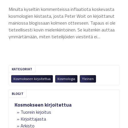
Minulta kyseltiin kommenteissa inflaatiota koskevasta
kosmologien kiistasta, josta Peter Woit on kirjoittanut
mainiossa blogissaan kolmeen otteeseen. Tapaus ei ole
tieteellisesti kovin mielenkiintoinen. Se kuitenkin auttaa
ymmärtämään, miten tieteilijöiden viestintä ei…
KATEGORIAT
Kosmokseen kirjoitettua
Kosmologia
Yleinen
Kosmokseen kirjoitettua
Tuorein kirjoitus
Kirjoittajasta
Arkisto