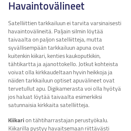
Havaintovälineet
Satelliittien tarkkailuun ei tarvita varsinaisesti
havaintovälineitä. Paljain silmin löytää
taivaalta on paljon satelliitteja, mutta
syvällisempään tarkkailuun apuna ovat
kuitenkin kiikari, kenties kaukoputkikin,
tähtikartta ja ajanottokello. Jotkut kohteista
voivat olla kirkkaudeltaan hyvin heikkoja ja
näiden tarkkailuun optiset apuvälineet ovat
tervetullut apu. Digikamerasta voi olla hyötyä
jos haluat löytää taivaalta esimerkiksi
satunnaisia kirkkaita satelliitteja.
Kiikari
on tähtiharrastajan perustyökalu.
Kiikarilla pystyy havaitsemaan riittävästi