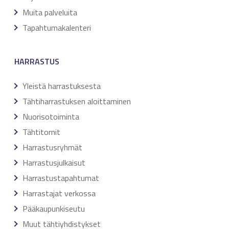
Muita palveluita
Tapahtumakalenteri
HARRASTUS
Yleistä harrastuksesta
Tähtiharrastuksen aloittaminen
Nuorisotoiminta
Tähtitornit
Harrastusryhmät
Harrastusjulkaisut
Harrastustapahtumat
Harrastajat verkossa
Pääkaupunkiseutu
Muut tähtiyhdistykset