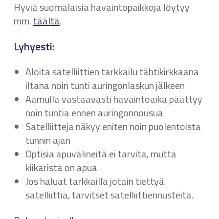
Hyviä suomalaisia havaintopaikkoja löytyy
mm.
täältä
.
Lyhyesti:
Aloita satelliittien tarkkailu tähtikirkkaana
iltana noin tunti auringonlaskun jälkeen
Aamulla vastaavasti havaintoaika päättyy
noin tuntia ennen auringonnousua
Satelliitteja näkyy eniten noin puolentoista
tunnin ajan
Optisia apuvälineitä ei tarvita, mutta
kiikarista on apua
Jos haluat tarkkailla jotain tiettyä
satelliittia, tarvitset satelliittiennusteita.