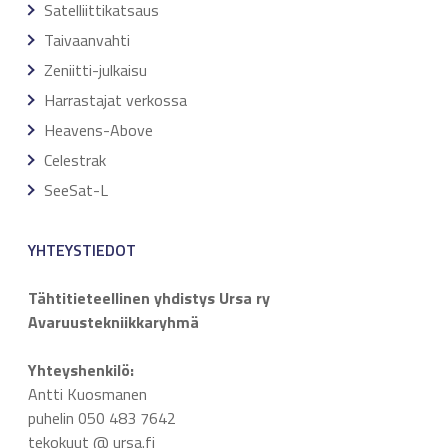
Satelliittikatsaus
Taivaanvahti
Zeniitti-julkaisu
Harrastajat verkossa
Heavens-Above
Celestrak
SeeSat-L
YHTEYSTIEDOT
Tähtitieteellinen yhdistys Ursa ry
Avaruustekniikkaryhmä
Yhteyshenkilö:
Antti Kuosmanen
puhelin 050 483 7642
tekokuut @ ursa.fi