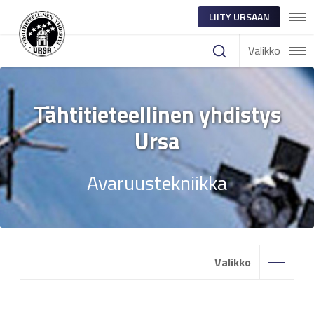
LIITY URSAAN
Valikko
Tähtitieteellinen yhdistys
Ursa
Avaruustekniikka
Valikko