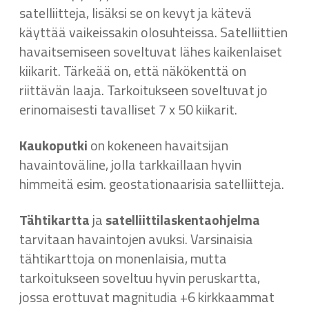
satelliitteja, lisäksi se on kevyt ja kätevä
käyttää vaikeissakin olosuhteissa. Satelliittien
havaitsemiseen soveltuvat lähes kaikenlaiset
kiikarit. Tärkeää on, että näkökenttä on
riittävän laaja. Tarkoitukseen soveltuvat jo
erinomaisesti tavalliset 7 x 50 kiikarit.
Kaukoputki
on kokeneen havaitsijan
havaintoväline, jolla tarkkaillaan hyvin
himmeitä esim. geostationaarisia satelliitteja.
Tähtikartta
ja
satelliittilaskentaohjelma
tarvitaan havaintojen avuksi. Varsinaisia
tähtikarttoja on monenlaisia, mutta
tarkoitukseen soveltuu hyvin peruskartta,
jossa erottuvat magnitudia +6 kirkkaammat