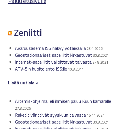
Paluu etusivulle
Zeniitti
Avaruusasema ISS näkyy yötaivaalla
28.4.2026
Geostationaariset satelliitit kirkastuvat
30.8.2021
Internet-satelliitit valloittavat taivasta
27.8.2021
ATV-5:n huoltolento ISS:lle
10.8.2014
Lisää uutisia »
Artemis-ohjelma, eli ihmisen paluu Kuun kamaralle
27.3.2026
Raketit värittivät syyskuun taivasta
15.11.2021
Geostationaariset satelliitit kirkastuvat
30.8.2021
Internet-satelliitit valloittavat taivasta