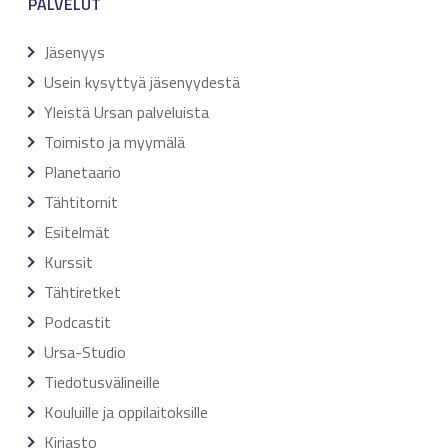
PALVELUT
Jäsenyys
Usein kysyttyä jäsenyydestä
Yleistä Ursan palveluista
Toimisto ja myymälä
Planetaario
Tähtitornit
Esitelmät
Kurssit
Tähtiretket
Podcastit
Ursa-Studio
Tiedotusvälineille
Kouluille ja oppilaitoksille
Kirjasto