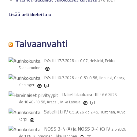
27.8.2021
Lisää artikkeleita »
Taivaanvahti
ISS
III
17.7.2026 klo 0.07, Helsinki, Pekka
Saastamoinen
ISS
III
10.7.2026 klo 0.50-0.56, Helsinki, Georg
Kieninger
1
Rakettilaukaisu
III
16.6.2026
klo 18.48-18.56, Araceli, Mika Latvala
1
Satelliitti
IV
6.5.2026 klo 2.45, Huittinen, Auvo
Korpi
NOSS 3-4 (A) ja NOSS 3-4 (C)
IV
2.5.2026
klo 1.08, Kuhmoinen, Ilkka Taponen