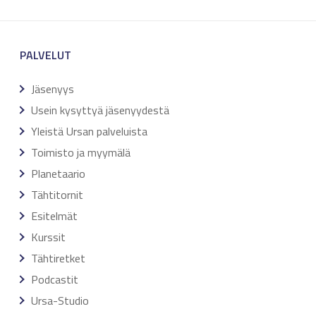
PALVELUT
Jäsenyys
Usein kysyttyä jäsenyydestä
Yleistä Ursan palveluista
Toimisto ja myymälä
Planetaario
Tähtitornit
Esitelmät
Kurssit
Tähtiretket
Podcastit
Ursa-Studio