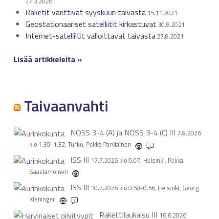
27.3.2026
Raketit värittivät syyskuun taivasta
15.11.2021
Geostationaariset satelliitit kirkastuvat
30.8.2021
Internet-satelliitit valloittavat taivasta
27.8.2021
Lisää artikkeleita »
Taivaanvahti
NOSS 3-4 (A) ja NOSS 3-4 (C)
III
7.8.2026
klo 1.30-1.32, Turku, Pekka Parviainen
2
ISS
III
17.7.2026 klo 0.07, Helsinki, Pekka
Saastamoinen
ISS
III
10.7.2026 klo 0.50-0.56, Helsinki, Georg
Kieninger
1
Rakettilaukaisu
III
16.6.2026