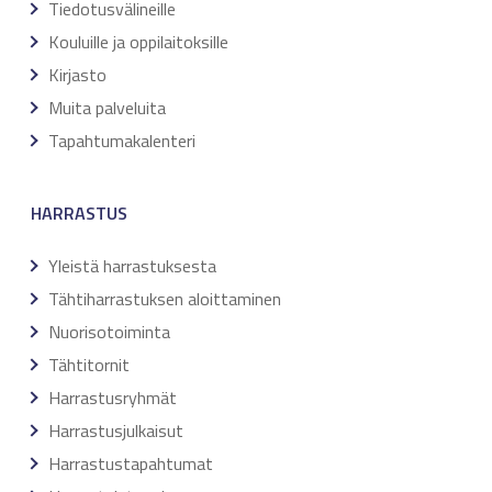
Tiedotusvälineille
Kouluille ja oppilaitoksille
Kirjasto
Muita palveluita
Tapahtumakalenteri
HARRASTUS
Yleistä harrastuksesta
Tähtiharrastuksen aloittaminen
Nuorisotoiminta
Tähtitornit
Harrastusryhmät
Harrastusjulkaisut
Harrastustapahtumat