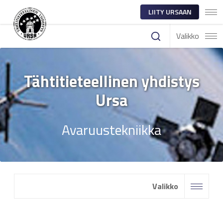
LIITY URSAAN
Valikko
Tähtitieteellinen yhdistys
Ursa
Avaruustekniikka
Valikko