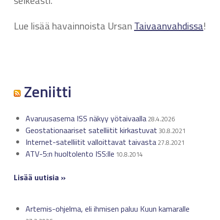
selkeästi.
Lue lisää havainnoista Ursan
Taivaanvahdissa
!
Zeniitti
Avaruusasema ISS näkyy yötaivaalla
28.4.2026
Geostationaariset satelliitit kirkastuvat
30.8.2021
Internet-satelliitit valloittavat taivasta
27.8.2021
ATV-5:n huoltolento ISS:lle
10.8.2014
Lisää uutisia »
Artemis-ohjelma, eli ihmisen paluu Kuun kamaralle