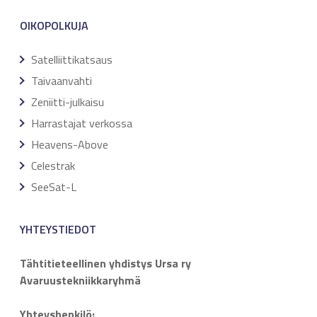
OIKOPOLKUJA
Satelliittikatsaus
Taivaanvahti
Zeniitti-julkaisu
Harrastajat verkossa
Heavens-Above
Celestrak
SeeSat-L
YHTEYSTIEDOT
Tähtitieteellinen yhdistys Ursa ry
Avaruustekniikkaryhmä
Yhteyshenkilö: