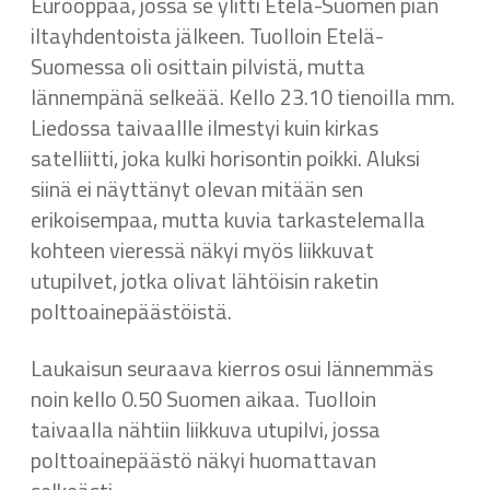
Eurooppaa, jossa se ylitti Etelä-Suomen pian
iltayhdentoista jälkeen. Tuolloin Etelä-
Suomessa oli osittain pilvistä, mutta
lännempänä selkeää. Kello 23.10 tienoilla mm.
Liedossa taivaallle ilmestyi kuin kirkas
satelliitti, joka kulki horisontin poikki. Aluksi
siinä ei näyttänyt olevan mitään sen
erikoisempaa, mutta kuvia tarkastelemalla
kohteen vieressä näkyi myös liikkuvat
utupilvet, jotka olivat lähtöisin raketin
polttoainepäästöistä.
Laukaisun seuraava kierros osui lännemmäs
noin kello 0.50 Suomen aikaa. Tuolloin
taivaalla nähtiin liikkuva utupilvi, jossa
polttoainepäästö näkyi huomattavan