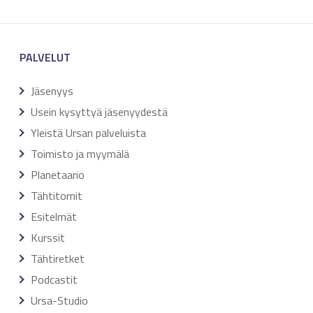
PALVELUT
Jäsenyys
Usein kysyttyä jäsenyydestä
Yleistä Ursan palveluista
Toimisto ja myymälä
Planetaario
Tähtitornit
Esitelmät
Kurssit
Tähtiretket
Podcastit
Ursa-Studio