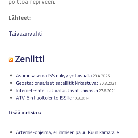
polttoainepilveen.
Lähteet:
Taivaanvahti
Zeniitti
Avaruusasema ISS näkyy yötaivaalla
28.4.2026
Geostationaariset satelliitit kirkastuvat
30.8.2021
Internet-satelliitit valloittavat taivasta
27.8.2021
ATV-5:n huoltolento ISS:lle
10.8.2014
Lisää uutisia »
Artemis-ohjelma, eli ihmisen paluu Kuun kamaralle