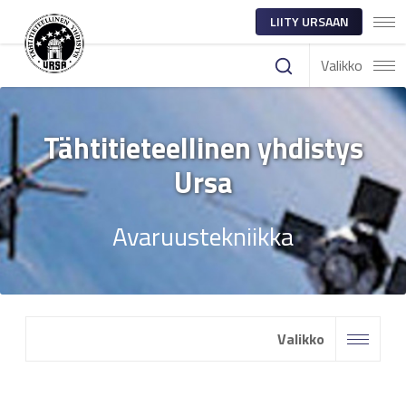
LIITY URSAAN
Valikko
Tähtitieteellinen yhdistys
Ursa
Avaruustekniikka
Valikko