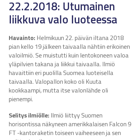
22.2.2018: Utumainen
liikkuva valo luoteessa
Havainto:
Helmikuun 22. päivän iltana 2018
pian kello 19 jälkeen taivaalla nähtiin erikoinen
valoilmiö. Se muistutti kuin lentokoneen valoa
yläpilvien takana ja liikkui taivaalla. Ilmiö
havaittiin eri puolilla Suomea luoteisella
taivaalla. Valopallon koko oli Kuuta
kookkaampi, mutta itse valonlähde oli
pienempi.
Selitys ilmiölle:
Ilmiö liittyy Suomen
horisontissa näkyneen amerikkalaisen Falcon 9
FT -kantoraketin toiseen vaiheeseen ja sen