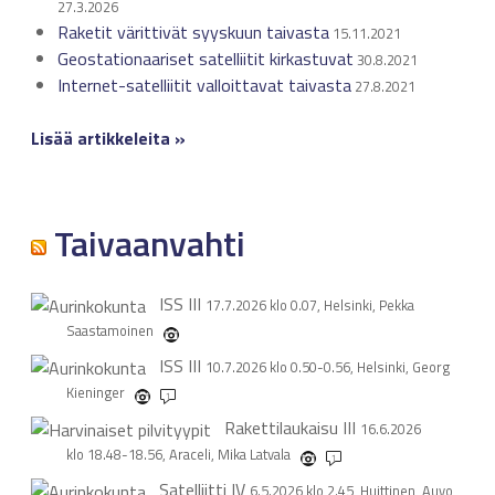
27.3.2026
Raketit värittivät syyskuun taivasta
15.11.2021
Geostationaariset satelliitit kirkastuvat
30.8.2021
Internet-satelliitit valloittavat taivasta
27.8.2021
Lisää artikkeleita »
Taivaanvahti
ISS
III
17.7.2026 klo 0.07, Helsinki, Pekka
Saastamoinen
ISS
III
10.7.2026 klo 0.50-0.56, Helsinki, Georg
Kieninger
1
Rakettilaukaisu
III
16.6.2026
klo 18.48-18.56, Araceli, Mika Latvala
1
Satelliitti
IV
6.5.2026 klo 2.45, Huittinen, Auvo