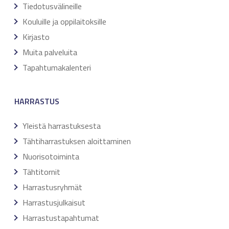
Tiedotusvälineille
Kouluille ja oppilaitoksille
Kirjasto
Muita palveluita
Tapahtumakalenteri
HARRASTUS
Yleistä harrastuksesta
Tähtiharrastuksen aloittaminen
Nuorisotoiminta
Tähtitornit
Harrastusryhmät
Harrastusjulkaisut
Harrastustapahtumat