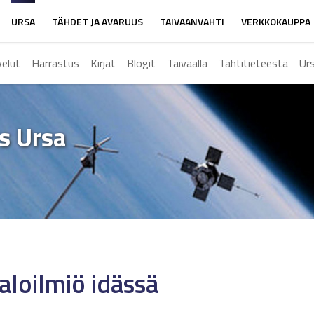
URSA
TÄHDET JA AVARUUS
TAIVAANVAHTI
VERKKOKAUPPA
velut
Harrastus
Kirjat
Blogit
Taivaalla
Tähtitieteestä
Ur
ys Ursa
aloilmiö idässä