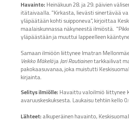
Havainto:
Heinäkuun 28. ja 29. päivien välise
itätaivaalla. "Kirkasta, lievästi sinertävää v
yläpäätään kohti suipponeva", kirjoittaa Ke
maalaiskunnassa näkyneestä ilmiöstä. "Pikkuh
yläpäästään ja muuttui lappeelleen kääntynee
Samaan ilmiöön liittynee Imatran Mellonmäes
Veikko Mäkelä
ja
Jari Rautiainen
tarkkailivat m
pakokaasuvanaa, joka muistutti Keskisuoma
kirjainta.
Selitys ilmiölle:
Havaittu valoilmiö liittynee 
avaruuskeskuksesta. Laukaisu tehtiin kello 0
Lähteet:
alkuperäinen havainto, Keskisuomal