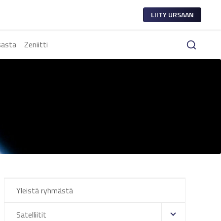
LIITY URSAAN
sasta
Zeniitti
Yleistä ryhmästä
Satelliitit