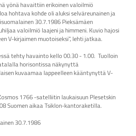
nä yönä havaittiin erikoinen valoilmiö
aloa hohtava kohde oli aluksi selväreunainen ja
skisuomalainen 30.7.1986 Pieksämäen
iljaa valoilmiö laajeni ja himmeni. Kuvio hajosi
n V-kirjaimen muotoiseksi", lehti jatkaa.
sä tehty havainto kello 00.30 - 1.00. Tuolloin
atalalla horisontissa näkynyttä
laisen kuvaamaa lappeelleen kääntynyttä V-
Kosmos 1766 -satelliitin laukaisuun Plesetskin
.08 Suomen aikaa Tsiklon-kantoraketilla.
ainen 30.7.1986