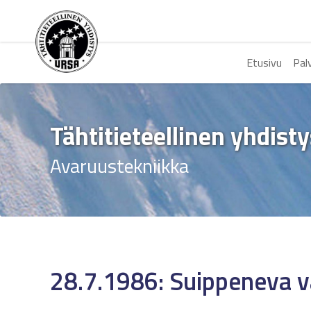
Etusivu
Pal
Tähtitieteellinen yhdist
Avaruustekniikka
28.7.1986: Suippeneva v