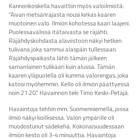
Kannonkoskella havaittiin myös valoilmiötä:
"Aivan metsänrajasta nousi kirkas kaaren
muotoinen valo. Ilmiön kohotessa kaari laajeni.
Puolessavälissä itätaivasta se räjähti.
Räjähdyskohdasta alaviistoon näkyi hetken
tulivana joka sammui alaspäin tullessaan.
Räjähdyspaikasta lähti tämän jälkeen
samanlainen tulikaari kuin alussa. Tämän
kaaren yläpuolella oli kumma valorengas, joka
katosi myöhemmin. Kello oli ilmiön päättyessä
noin 21.20." Havainnon teki Timo Keski-Petäjä.
Havaintoja tehtiin mm. Suomenniemellä, jossa
ilmiö näkyi koillisessa. Valon ympärille oli
muodostunut sädekehä. Kokonaisuudessaan
ilmiön kesto oli 3-4 minuuttia. Havaintoja