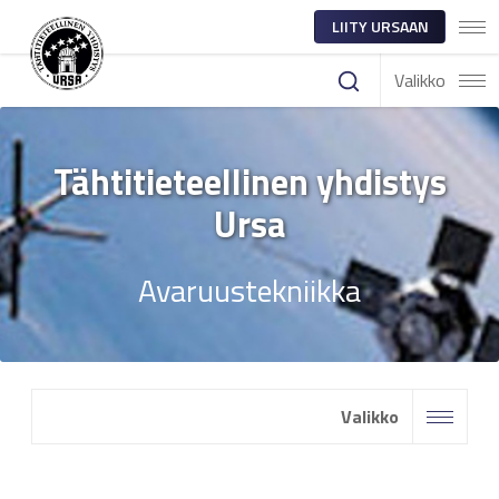
LIITY URSAAN
Valikko
Tähtitieteellinen yhdistys
Ursa
Avaruustekniikka
Valikko