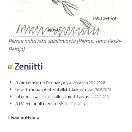
Piirros nähdystä valoilmiöstä (Piirros: Timo Keski-
Petäjä)
Zeniitti
Avaruusasema ISS näkyy yötaivaalla
28.4.2026
Geostationaariset satelliitit kirkastuvat
30.8.2021
Internet-satelliitit valloittavat taivasta
27.8.2021
ATV-5:n huoltolento ISS:lle
10.8.2014
Lisää uutisia »