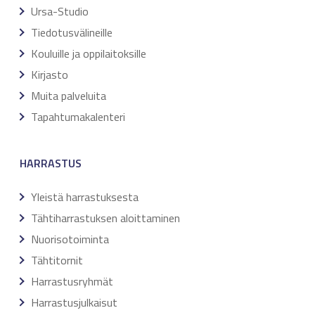
Ursa-Studio
Tiedotusvälineille
Kouluille ja oppilaitoksille
Kirjasto
Muita palveluita
Tapahtumakalenteri
HARRASTUS
Yleistä harrastuksesta
Tähtiharrastuksen aloittaminen
Nuorisotoiminta
Tähtitornit
Harrastusryhmät
Harrastusjulkaisut