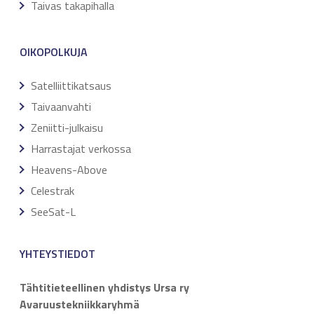
Taivas takapihalla
OIKOPOLKUJA
Satelliittikatsaus
Taivaanvahti
Zeniitti-julkaisu
Harrastajat verkossa
Heavens-Above
Celestrak
SeeSat-L
YHTEYSTIEDOT
Tähtitieteellinen yhdistys Ursa ry
Avaruustekniikkaryhmä