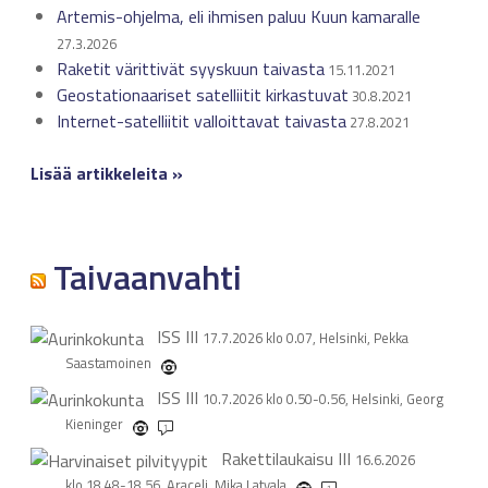
Artemis-ohjelma, eli ihmisen paluu Kuun kamaralle
27.3.2026
Raketit värittivät syyskuun taivasta
15.11.2021
Geostationaariset satelliitit kirkastuvat
30.8.2021
Internet-satelliitit valloittavat taivasta
27.8.2021
Lisää artikkeleita »
Taivaanvahti
ISS
III
17.7.2026 klo 0.07, Helsinki, Pekka
Saastamoinen
ISS
III
10.7.2026 klo 0.50-0.56, Helsinki, Georg
Kieninger
1
Rakettilaukaisu
III
16.6.2026
klo 18.48-18.56, Araceli, Mika Latvala