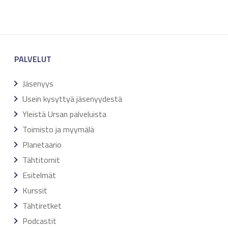
PALVELUT
Jäsenyys
Usein kysyttyä jäsenyydestä
Yleistä Ursan palveluista
Toimisto ja myymälä
Planetaario
Tähtitornit
Esitelmät
Kurssit
Tähtiretket
Podcastit