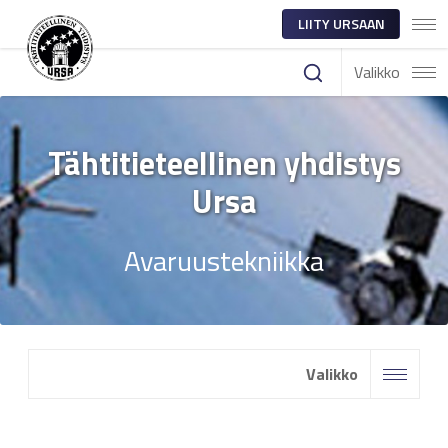
LIITY URSAAN
Valikko
Tähtitieteellinen yhdistys
Ursa
Avaruustekniikka
Valikko