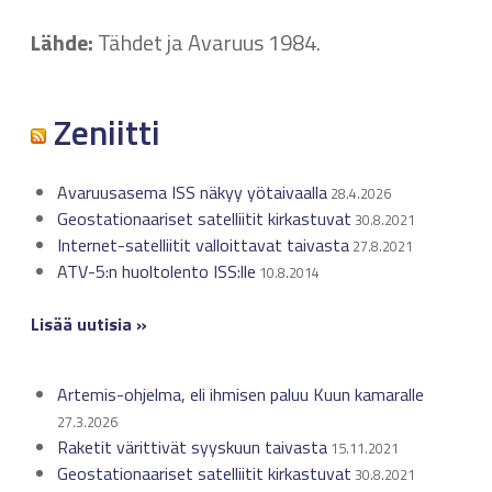
Lähde:
Tähdet ja Avaruus 1984.
Zeniitti
Avaruusasema ISS näkyy yötaivaalla
28.4.2026
Geostationaariset satelliitit kirkastuvat
30.8.2021
Internet-satelliitit valloittavat taivasta
27.8.2021
ATV-5:n huoltolento ISS:lle
10.8.2014
Lisää uutisia »
Artemis-ohjelma, eli ihmisen paluu Kuun kamaralle
27.3.2026
Raketit värittivät syyskuun taivasta
15.11.2021
Geostationaariset satelliitit kirkastuvat
30.8.2021