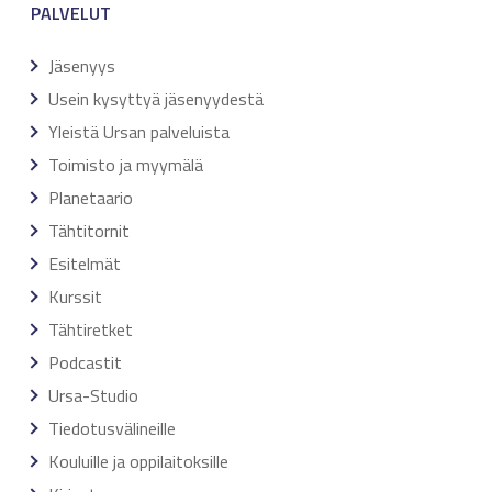
PALVELUT
Jäsenyys
Usein kysyttyä jäsenyydestä
Yleistä Ursan palveluista
Toimisto ja myymälä
Planetaario
Tähtitornit
Esitelmät
Kurssit
Tähtiretket
Podcastit
Ursa-Studio
Tiedotusvälineille
Kouluille ja oppilaitoksille