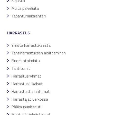
Kirjasto
Muita palveluita
Tapahtumakalenteri
HARRASTUS
Yleistä harrastuksesta
Tähtiharrastuksen aloittaminen
Nuorisotoiminta
Tähtitornit
Harrastusryhmät
Harrastusjulkaisut
Harrastustapahtumat
Harrastajat verkossa
Pääkaupunkiseutu
Muut tähtiyhdistykset