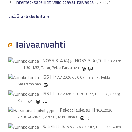
Internet-satelliitit valloittavat taivasta
27.8.2021
Lisää artikkeleita »
Taivaanvahti
NOSS 3-4 (A) ja NOSS 3-4 (C)
III
7.8.2026
klo 1.30-1.32, Turku, Pekka Parviainen
2
ISS
III
17.7.2026 klo 0.07, Helsinki, Pekka
Saastamoinen
ISS
III
10.7.2026 klo 0.50-0.56, Helsinki, Georg
Kieninger
1
Rakettilaukaisu
III
16.6.2026
klo 18.48-18.56, Araceli, Mika Latvala
1
Satelliitti
IV
6.5.2026 klo 2.45, Huittinen, Auvo