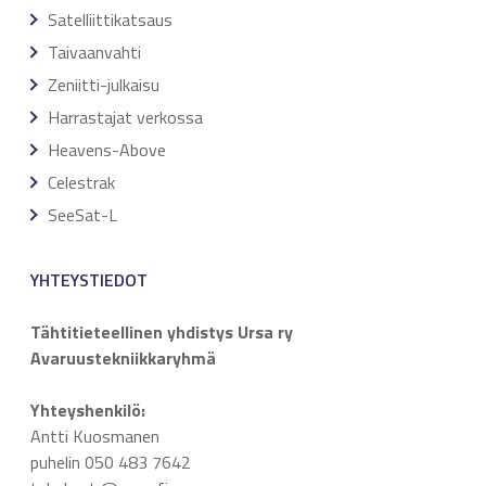
Satelliittikatsaus
Taivaanvahti
Zeniitti-julkaisu
Harrastajat verkossa
Heavens-Above
Celestrak
SeeSat-L
YHTEYSTIEDOT
Tähtitieteellinen yhdistys Ursa ry
Avaruustekniikkaryhmä
Yhteyshenkilö:
Antti Kuosmanen
puhelin 050 483 7642