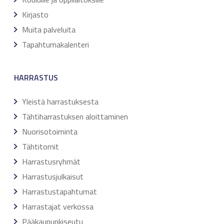
Kirjasto
Muita palveluita
Tapahtumakalenteri
HARRASTUS
Yleistä harrastuksesta
Tähtiharrastuksen aloittaminen
Nuorisotoiminta
Tähtitornit
Harrastusryhmät
Harrastusjulkaisut
Harrastustapahtumat
Harrastajat verkossa
Pääkaupunkiseutu