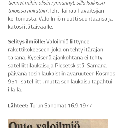
tiennyt mihin olisin rynnännyt, sillä kaikissa
taloissa nukuttiin
", lehti lainaa havaitsijan
kertomusta. Valoilmiö muutti suuntaansa ja
katosi itätaivaalle.
Selitys ilmiölle:
Valoilmiö liittynee
rakettikokeeseen, joka on tehty itärajan
takana. Kyseisenä ajankohtana ei tehty
satelliittilaukaisuja Plesetskistä. Samana
päivänä tosin laukaistiin avaruuteen Kosmos
951 -satelliitti, mutta sen laukaisu tapahtui
illalla.
Lähteet:
Turun Sanomat 16.9.1977