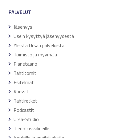
PALVELUT
Jäsenyys
Usein kysyttyä jäsenyydestä
Yleistä Ursan palveluista
Toimisto ja myymälä
Planetaario
Tähtitornit
Esitelmät
Kurssit
Tähtiretket
Podcastit
Ursa-Studio
Tiedotusvälineille
Kouluille ja oppilaitoksille