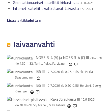
Geostationaariset satelliitit kirkastuvat
30.8.2021
Internet-satelliitit valloittavat taivasta
27.8.2021
Lisää artikkeleita »
Taivaanvahti
NOSS 3-4 (A) ja NOSS 3-4 (C)
III
7.8.2026
klo 1.30-1.32, Turku, Pekka Parviainen
2
ISS
III
17.7.2026 klo 0.07, Helsinki, Pekka
Saastamoinen
ISS
III
10.7.2026 klo 0.50-0.56, Helsinki, Georg
Kieninger
1
Rakettilaukaisu
III
16.6.2026
klo 18.48-18.56, Araceli, Mika Latvala
1