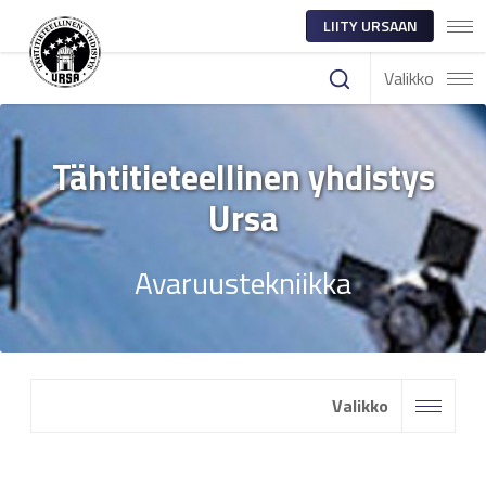
LIITY URSAAN
Valikko
Tähtitieteellinen yhdistys
Ursa
Avaruustekniikka
Valikko