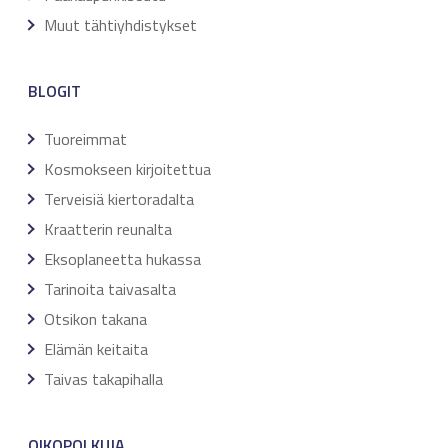
Muut tähtiyhdistykset
BLOGIT
Tuoreimmat
Kosmokseen kirjoitettua
Terveisiä kiertoradalta
Kraatterin reunalta
Eksoplaneetta hukassa
Tarinoita taivasalta
Otsikon takana
Elämän keitaita
Taivas takapihalla
OIKOPOLKUJA