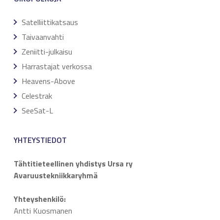
Satelliittikatsaus
Taivaanvahti
Zeniitti-julkaisu
Harrastajat verkossa
Heavens-Above
Celestrak
SeeSat-L
YHTEYSTIEDOT
Tähtitieteellinen yhdistys Ursa ry
Avaruustekniikkaryhmä
Yhteyshenkilö:
Antti Kuosmanen