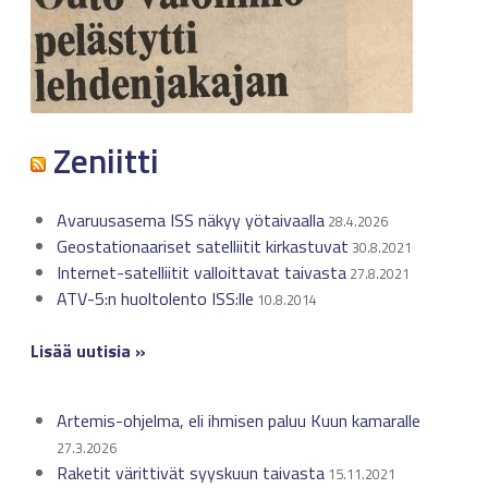
Zeniitti
Avaruusasema ISS näkyy yötaivaalla
28.4.2026
Geostationaariset satelliitit kirkastuvat
30.8.2021
Internet-satelliitit valloittavat taivasta
27.8.2021
ATV-5:n huoltolento ISS:lle
10.8.2014
Lisää uutisia »
Artemis-ohjelma, eli ihmisen paluu Kuun kamaralle
27.3.2026
Raketit värittivät syyskuun taivasta
15.11.2021