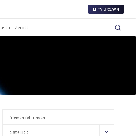
LIITY URSAAN
sasta
Zeniitti
Yleistä ryhmästä
Satelliitit