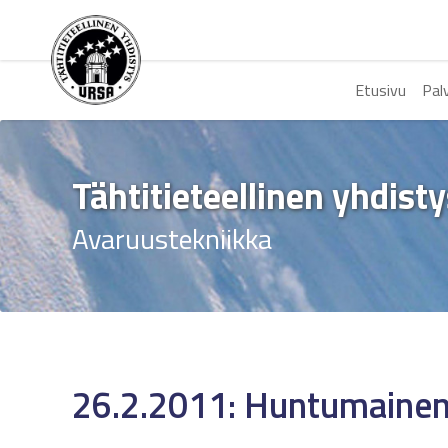
Etusivu
Pal
Tähtitieteellinen yhdist
Avaruustekniikka
26.2.2011: Huntumainen