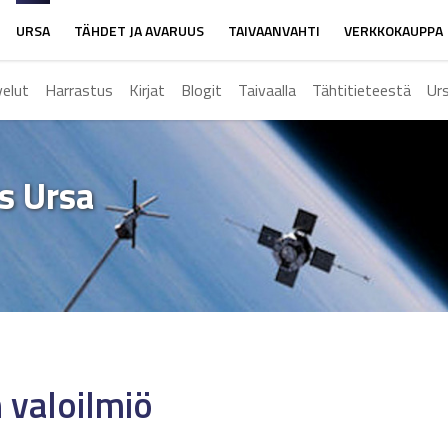
URSA
TÄHDET JA AVARUUS
TAIVAANVAHTI
VERKKOKAUPPA
velut
Harrastus
Kirjat
Blogit
Taivaalla
Tähtitieteestä
Ur
ys Ursa
 valoilmiö