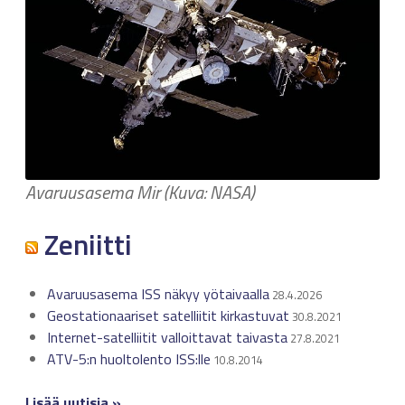
Avaruusasema Mir (Kuva: NASA)
Zeniitti
Avaruusasema ISS näkyy yötaivaalla
28.4.2026
Geostationaariset satelliitit kirkastuvat
30.8.2021
Internet-satelliitit valloittavat taivasta
27.8.2021
ATV-5:n huoltolento ISS:lle
10.8.2014
Lisää uutisia »