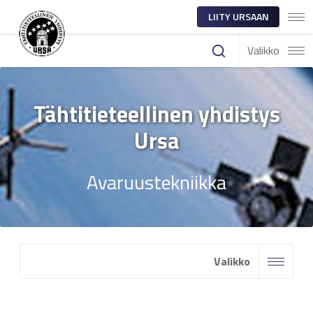
LIITY URSAAN
Valikko
Tähtitieteellinen yhdistys
Ursa
Avaruustekniikka
Valikko