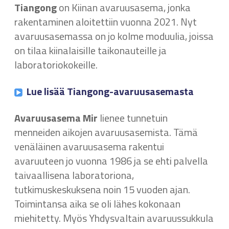
Tiangong
on Kiinan avaruusasema, jonka
rakentaminen aloitettiin vuonna 2021. Nyt
avaruusasemassa on jo kolme moduulia, joissa
on tilaa kiinalaisille taikonauteille ja
laboratoriokokeille.
Lue lisää Tiangong-avaruusasemasta
Avaruusasema Mir
lienee tunnetuin
menneiden aikojen avaruusasemista. Tämä
venäläinen avaruusasema rakentui
avaruuteen jo vuonna 1986 ja se ehti palvella
taivaallisena laboratoriona,
tutkimuskeskuksena noin 15 vuoden ajan.
Toimintansa aika se oli lähes kokonaan
miehitetty. Myös Yhdysvaltain avaruussukkula