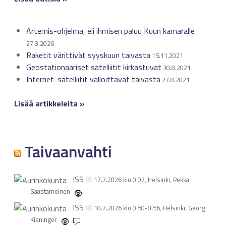
Artemis-ohjelma, eli ihmisen paluu Kuun kamaralle
27.3.2026
Raketit värittivät syyskuun taivasta
15.11.2021
Geostationaariset satelliitit kirkastuvat
30.8.2021
Internet-satelliitit valloittavat taivasta
27.8.2021
Lisää artikkeleita »
Taivaanvahti
ISS
III
17.7.2026 klo 0.07, Helsinki, Pekka
Saastamoinen
ISS
III
10.7.2026 klo 0.50-0.56, Helsinki, Georg
Kieninger
1