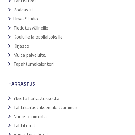
Tähtiretket
Podcastit
Ursa-Studio
Tiedotusvälineille
Kouluille ja oppilaitoksille
Kirjasto
Muita palveluita
Tapahtumakalenteri
HARRASTUS
Yleistä harrastuksesta
Tähtiharrastuksen aloittaminen
Nuorisotoiminta
Tähtitornit
Harrastusryhmät