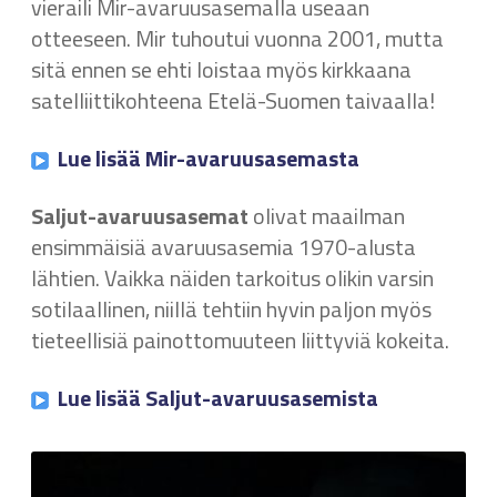
vieraili Mir-avaruusasemalla useaan
otteeseen. Mir tuhoutui vuonna 2001, mutta
sitä ennen se ehti loistaa myös kirkkaana
satelliittikohteena Etelä-Suomen taivaalla!
Lue lisää Mir-avaruusasemasta
Saljut-avaruusasemat
olivat maailman
ensimmäisiä avaruusasemia 1970-alusta
lähtien. Vaikka näiden tarkoitus olikin varsin
sotilaallinen, niillä tehtiin hyvin paljon myös
tieteellisiä painottomuuteen liittyviä kokeita.
Lue lisää Saljut-avaruusasemista