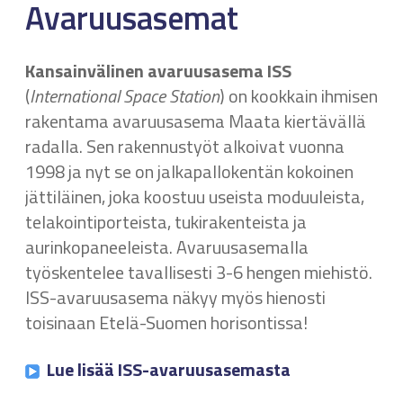
Avaruusasemat
Kansainvälinen avaruusasema ISS
(
International Space Station
) on kookkain ihmisen
rakentama avaruusasema Maata kiertävällä
radalla. Sen rakennustyöt alkoivat vuonna
1998 ja nyt se on jalkapallokentän kokoinen
jättiläinen, joka koostuu useista moduuleista,
telakointiporteista, tukirakenteista ja
aurinkopaneeleista. Avaruusasemalla
työskentelee tavallisesti 3-6 hengen miehistö.
ISS-avaruusasema näkyy myös hienosti
toisinaan Etelä-Suomen horisontissa!
Lue lisää ISS-avaruusasemasta