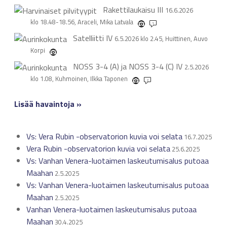
Rakettilaukaisu
III
16.6.2026
klo 18.48-18.56, Araceli, Mika Latvala
1
Satelliitti
IV
6.5.2026 klo 2.45, Huittinen, Auvo
Korpi
NOSS 3-4 (A) ja NOSS 3-4 (C)
IV
2.5.2026
klo 1.08, Kuhmoinen, Ilkka Taponen
2
Lisää havaintoja »
Vs: Vera Rubin -observatorion kuvia voi selata
16.7.2025
Vera Rubin -observatorion kuvia voi selata
25.6.2025
Vs: Vanhan Venera-luotaimen laskeutumisalus putoaa
Maahan
2.5.2025
Vs: Vanhan Venera-luotaimen laskeutumisalus putoaa
Maahan
2.5.2025
Vanhan Venera-luotaimen laskeutumisalus putoaa
Maahan
30.4.2025