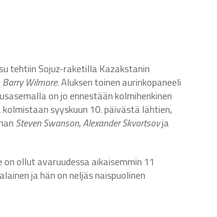
u tehtiin Sojuz-raketilla Kazakstanin
d
Barry Wilmore
. Aluksen toinen aurinkopaneeli
ruusasemalla on jo ennestään kolmihenkinen
 kolmistaan syyskuun 10. päivästä lähtien,
ahan
Steven Swanson
,
Alexander Skvortsov
ja
e on ollut avaruudessa aikaisemmin 11
ainen ja hän on neljäs naispuolinen