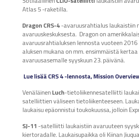
Sotilaallinen
CLIO-satelliitti
laukaistiin avar
Atlas 5 -raketilla.
Dragon CRS-4
-avaruusrahtialus laukaistiin
avaruuskeskuksesta. Dragon on amerikkalais
avaruusrahtialuksen lennosta vuoteen 2016 s
aluksen mukana on mm. ensimmäistä kertaa 3
avaruusasemalle syyskuun 23. päivänä.
Lue lisää CRS 4 -lennosta, Mission Overvie
Venäläinen
Luch
-tietoliikennesatelliitti lauk
satelliittien väliseen tietoliikenteeseen. La
laukaisu epäonnistui toukokuussa, jolloin Expr
SJ-11
-satelliitti laukaistiin avaruuteen syysk
kiertoradalle. Laukaisupaikka oli Kiinan Jiuq