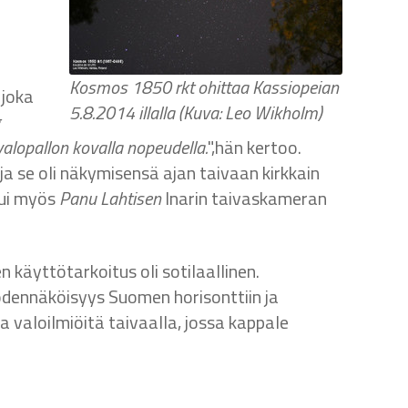
Kosmos 1850 rkt ohittaa Kassiopeian
 joka
5.8.2014 illalla (Kuva: Leo Wikholm)
alopallon kovalla nopeudella.
",hän kertoo.
a se oli näkymisensä ajan taivaan kirkkain
tui myös
Panu Lahtisen
Inarin taivaskameran
äyttötarkoitus oli sotilaallinen.
todennäköisyys Suomen horisonttiin ja
 valoilmiöitä taivaalla, jossa kappale