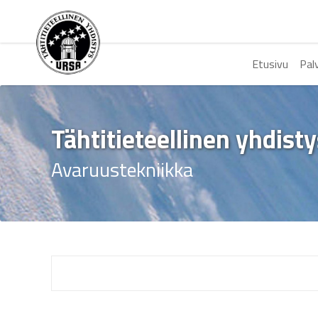
Etusivu
Pal
Tähtitieteellinen yhdist
Avaruustekniikka