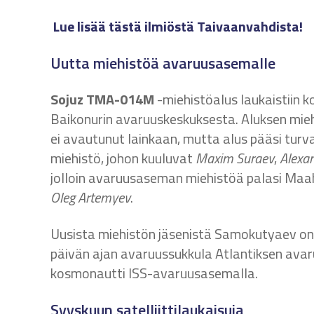
Lue lisää tästä ilmiöstä Taivaanvahdista!
Uutta miehistöä avaruusasemalle
Sojuz TMA-014M
-miehistöalus laukaistiin 
Baikonurin avaruuskeskuksesta. Aluksen mie
ei avautunut lainkaan, mutta alus pääsi tur
miehistö, johon kuuluvat
Maxim Suraev
,
Alexan
jolloin avaruusaseman miehistöä palasi Maa
Oleg Artemyev
.
Uusista miehistön jäsenistä Samokutyaev on
päivän ajan avaruussukkula Atlantiksen avar
kosmonautti ISS-avaruusasemalla.
Syyskuun satelliittilaukaisuja