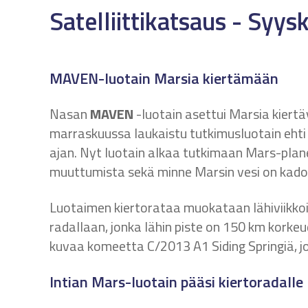
Satelliittikatsaus - Syy
MAVEN-luotain Marsia kiertämään
Nasan
MAVEN
-luotain asettui Marsia kiertä
marraskuussa laukaistu tutkimusluotain eht
ajan. Nyt luotain alkaa tutkimaan Mars-plan
muuttumista sekä minne Marsin vesi on kado
Luotaimen kiertorataa muokataan lähiviikko
radallaan, jonka lähin piste on 150 km korke
kuvaa komeetta C/2013 A1 Siding Springiä, j
Intian Mars-luotain pääsi kiertoradalle