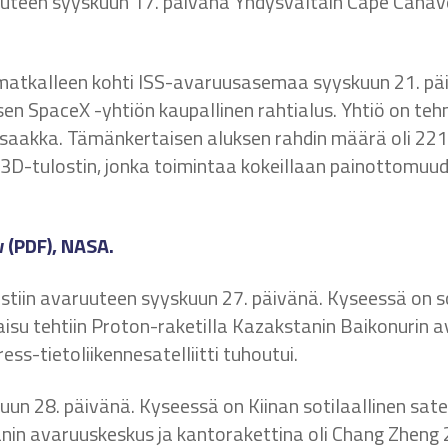
uuteen syyskuun 17. päivänä Yhdysvaltain Cape Canave
 matkalleen kohti ISS-avaruusasemaa syyskuun 21. pä
en SpaceX -yhtiön kaupallinen rahtialus. Yhtiö on t
aakka. Tämänkertaisen aluksen rahdin määrä oli 2216 
D-tulostin, jonka toimintaa kokeillaan painottomuude
w (PDF), NASA.
aistiin avaruuteen syyskuun 27. päivänä. Kyseessä on sot
ukaisu tehtiin Proton-raketilla Kazakstanin Baikonurin
ess-tietoliikennesatelliitti tuhoutui.
uun 28. päivänä. Kyseessä on Kiinan sotilaallinen satelli
uanin avaruuskeskus ja kantorakettina oli Chang Zheng