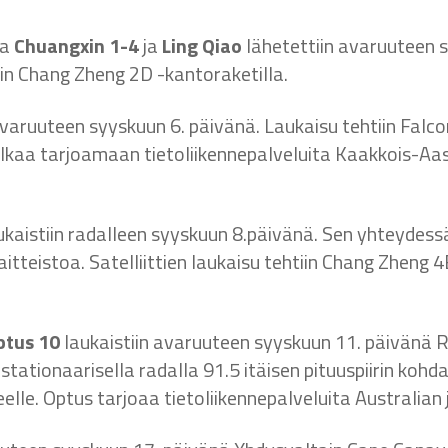
ia
Chuangxin 1-4
ja
Ling Qiao
lähetettiin avaruuteen s
in Chang Zheng 2D -kantoraketilla.
in avaruuteen syyskuun 6. päivänä. Laukaisu tehtiin Fal
alkaa tarjoamaan tietoliikennepalveluita Kaakkois-Aa
laukaistiin radalleen syyskuun 8.päivänä. Sen yhteyde
itteistoa. Satelliittien laukaisu tehtiin Chang Zheng 4B
ptus 10
laukaistiin avaruuteen syyskuun 11. päivänä
ationaarisella radalla 91.5 itäisen pituuspiirin kohdal
eelle. Optus tarjoaa tietoliikennepalveluita Australian