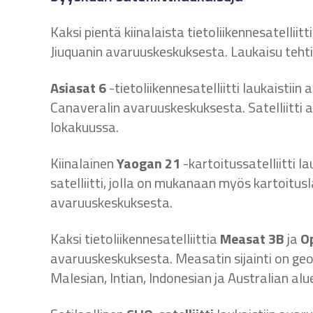
Kaksi pientä kiinalaista tietoliikennesatelliitt
Jiuquanin avaruuskeskuksesta. Laukaisu tehti
Asiasat 6
-tietoliikennesatelliitti laukaisti
Canaveralin avaruuskeskuksesta. Satelliitti 
lokakuussa.
Kiinalainen
Yaogan 21
-kartoitussatelliitti 
satelliitti, jolla on mukanaan myös kartoitusla
avaruuskeskuksesta.
Kaksi tietoliikennesatelliittia
Measat 3B
ja
O
avaruuskeskuksesta. Measatin sijainti on geost
Malesian, Intian, Indonesian ja Australian alu