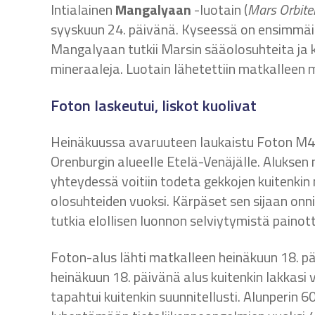
Intialainen
Mangalyaan
-luotain (
Mars Orbite
syyskuun 24. päivänä. Kyseessä on ensimmäin
Mangalyaan tutkii Marsin sääolosuhteita ja k
mineraaleja. Luotain lähetettiin matkalleen
Foton laskeutui, liskot kuolivat
Heinäkuussa avaruuteen laukaistu Foton M4 
Orenburgin alueelle Etelä-Venäjälle. Aluksen
yhteydessä voitiin todeta gekkojen kuitenkin
olosuhteiden vuoksi. Kärpäset sen sijaan on
tutkia elollisen luonnon selviytymistä paino
Foton-alus lähti matkalleen heinäkuun 18. p
heinäkuun 18. päivänä alus kuitenkin lakk
tapahtui kuitenkin suunnitellusti. Alunperin 6