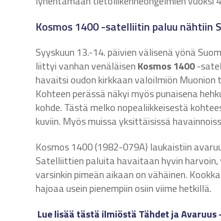
lyhentämään tietoliikenneongelmien vuoksi 4
Kosmos 1400 -satelliitin paluu nähtiin
Syyskuun 13.-14. päivien välisenä yönä Suomen
liittyi vanhan venäläisen
Kosmos 1400
-satel
havaitsi oudon kirkkaan valoilmiön Muonion t
Kohteen perässä näkyi myös punaisena hehkuva
kohde. Tästä melko nopealiikkeisestä kohtees
kuviin. Myös muissa yksittäisissä havainnois
Kosmos 1400 (1982-079A) laukaistiin avaruut
Satelliittien paluita havaitaan hyvin harvoi
varsinkin pimeän aikaan on vähäinen. Kookkai
hajoaa usein pienempiin osiin viime hetkillä.
Lue lisää tästä ilmiöstä Tähdet ja Avaruus 