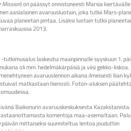
r Mission
) on päässyt onnistuneesti Marsia kiertävälle
en aasialainen avaruusluotain, joka tutkii Mars-plan
uvaa planeetan pintaa. Lisäksi luotain tutkii planeeta
 marraskuussa 2013.
-tutkimusalus laskeutui maanpinnalle syyskuun 1. pä
 mukana oli mm. hedelmäkärpäsiä ja viisi gekko-liskoa.
 menehtyneen avaruuslennon aikana ilmeisesti liian ky
nistuivat matkastaan hienosti. Foton-aluksen päätehtä
ttomuudessa.
äivänä Baikonurin avaruuskeskuksesta Kazakstanista.
asi vastaanottamasta komentoja maa-asemaltaan. Pal
0 päivän mittaiseksi suunniteltua lentoa jouduttiin