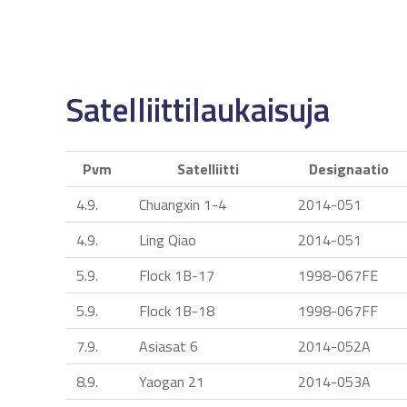
Satelliittilaukaisuja
Pvm
Satelliitti
Designaatio
4.9.
Chuangxin 1-4
2014-051
4.9.
Ling Qiao
2014-051
5.9.
Flock 1B-17
1998-067FE
5.9.
Flock 1B-18
1998-067FF
7.9.
Asiasat 6
2014-052A
8.9.
Yaogan 21
2014-053A