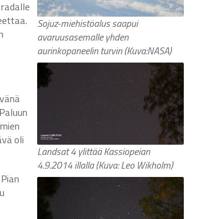
 radalle
eettaa.
Sojuz-miehistöalus saapui
n
avaruusasemalle yhden
aurinkopaneelin turvin (Kuva:NASA)
ivänä
 Paluun
lmien
vä oli
Landsat 4 ylittää Kassiopeian
4.9.2014 illalla (Kuva: Leo Wikholm)
 Pian
uu