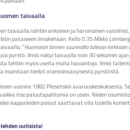
4 päivään.
 Suomen taivaalla
 taivaalla nähtiin erikoinen ja harvinainen valoilmiö,
liitin paluuseen ilmakehään. Kello 0.35
Mikko Lönnberg
aivaalla: "
Huomasin lännen suunnalta tulevan kirkkaan v
 pyrstö. Ilmiö näkyi taivaalla noin 30 sekunnin ajan j
ta tehtiin myös useita muita havaintoja. Ilmiö tallen
sa mainitaan tiedot oranssinsävyisestä pyrstöstä.
een vuonna 1982 Plesetskin avaruuskeskuksesta. Sen k
n, vaikka itse paluutapahtumia on usein. Niiden osumis
den kappaleiden paluut saattavat olla todella komeita
-lehden uutisista!