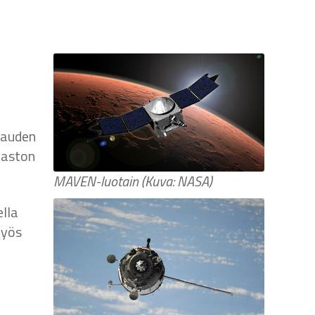
kauden
maston
MAVEN-luotain (Kuva: NASA)
lla
myös