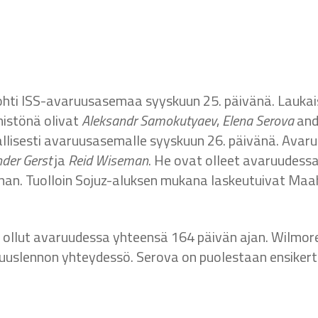
kohti ISS-avaruusasemaa syyskuun 25. päivänä. Laukais
histönä olivat
Aleksandr Samokutyaev
,
Elena Serova
an
vallisesti avaruusasemalle syyskuun 26. päivänä. Ava
der Gerst
ja
Reid Wiseman
. He ovat olleet avaruudessa
han. Tuolloin Sojuz-aluksen mukana laskeutuivat Ma
 ollut avaruudessa yhteensä 164 päivän ajan. Wilmor
uuslennon yhteydessö. Serova on puolestaan ensikertal