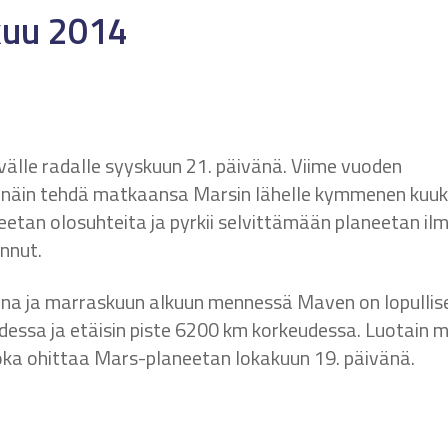
skuu 2014
välle radalle syyskuun 21. päivänä. Viime vuoden
i näin tehdä matkaansa Marsin lähelle kymmenen kuu
eetan olosuhteita ja pyrkii selvittämään planeetan il
nnut.
ina ja marraskuun alkuun mennessä Maven on lopullise
udessa ja etäisin piste 6200 km korkeudessa. Luotain 
oka ohittaa Mars-planeetan lokakuun 19. päivänä.