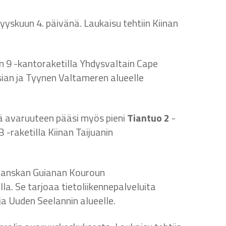
yyskuun 4. päivänä. Laukaisu tehtiin Kiinan
con 9 -kantoraketilla Yhdysvaltain Cape
sian ja Tyynen Valtameren alueelle
ssä avaruuteen pääsi myös pieni
Tiantuo 2
-
 -raketilla Kiinan Taijuanin
 Ranskan Guianan Kouroun
la. Se tarjoaa tietoliikennepalveluita
 ja Uuden Seelannin alueelle.