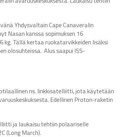
ralin avaruuskeskuksesta. Laukaisu tehtiin
ivänä Yhdysvaltain Cape Canaveralin
ehnyt Nasan kanssa sopimuksen 16
kg. Tällä kertaa ruokatarvikkeiden lisäksi
n olosuhteissa. Alus saapui ISS-
ilaallinen ns. linkkisatelliitti, jota käytetään
 avaruuskeskuksesta. Edellinen Proton-raketin
itti ja laukaisu tehtiin polaariselle
 2C (Long March).