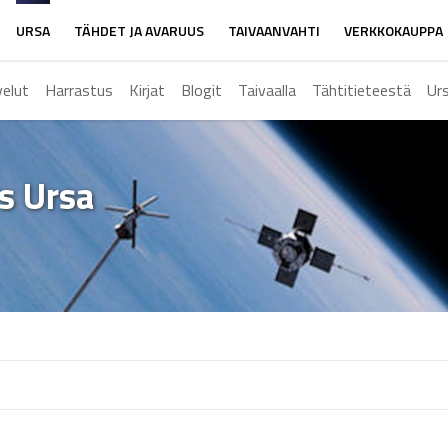
URSA
TÄHDET JA AVARUUS
TAIVAANVAHTI
VERKKOKAUPPA
velut
Harrastus
Kirjat
Blogit
Taivaalla
Tähtitieteestä
Ur
ys Ursa