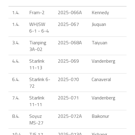
1.4.
Fram-2
2025-066A
Kennedy
F
1.4.
WHJSW
2025-067
Jiuquan
C
6-1 - 6-4
3.4.
Tianping
2025-068A
Taiyuan
C
3A-02
6
4.4.
Starlink
2025-069
Vandenberg
F
11-13
6.4.
Starlink 6-
2025-070
Canaveral
F
72
7.4.
Starlink
2025-071
Vandenberg
F
11-11
8.4.
Soyuz
2025-072A
Baikonur
S
MS-27
10.4.
TJS 17
2025-073A
Xichang
C