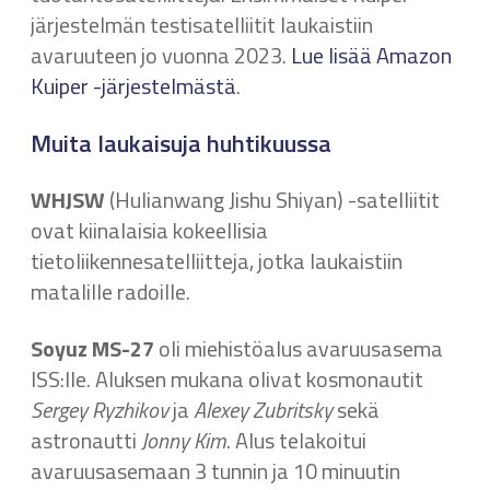
järjestelmän testisatelliitit laukaistiin
avaruuteen jo vuonna 2023.
Lue lisää Amazon
Kuiper -järjestelmästä
.
Muita laukaisuja huhtikuussa
WHJSW
(Hulianwang Jishu Shiyan) -satelliitit
ovat kiinalaisia kokeellisia
tietoliikennesatelliitteja, jotka laukaistiin
matalille radoille.
Soyuz MS-27
oli miehistöalus avaruusasema
ISS:lle. Aluksen mukana olivat kosmonautit
Sergey Ryzhikov
ja
Alexey Zubritsky
sekä
astronautti
Jonny Kim
. Alus telakoitui
avaruusasemaan 3 tunnin ja 10 minuutin