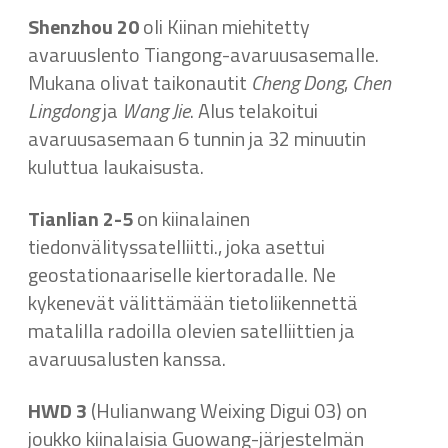
Shenzhou 20
oli Kiinan miehitetty
avaruuslento Tiangong-avaruusasemalle.
Mukana olivat taikonautit
Cheng Dong
,
Chen
Lingdong
ja
Wang Jie
. Alus telakoitui
avaruusasemaan 6 tunnin ja 32 minuutin
kuluttua laukaisusta.
Tianlian 2-5
on kiinalainen
tiedonvälityssatelliitti., joka asettui
geostationaariselle kiertoradalle. Ne
kykenevät välittämään tietoliikennettä
matalilla radoilla olevien satelliittien ja
avaruusalusten kanssa.
HWD 3
(Hulianwang Weixing Digui 03) on
joukko kiinalaisia Guowang-järjestelmän