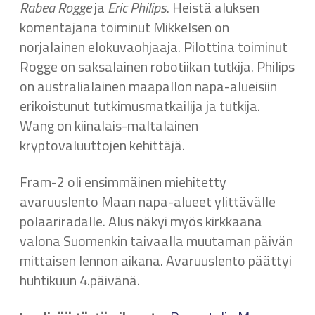
Rabea Rogge
ja
Eric Philips
. Heistä aluksen
komentajana toiminut Mikkelsen on
norjalainen elokuvaohjaaja. Pilottina toiminut
Rogge on saksalainen robotiikan tutkija. Philips
on australialainen maapallon napa-alueisiin
erikoistunut tutkimusmatkailija ja tutkija.
Wang on kiinalais-maltalainen
kryptovaluuttojen kehittäjä.
Fram-2 oli ensimmäinen miehitetty
avaruuslento Maan napa-alueet ylittävälle
polaariradalle. Alus näkyi myös kirkkaana
valona Suomenkin taivaalla muutaman päivän
mittaisen lennon aikana. Avaruuslento päättyi
huhtikuun 4.päivänä.