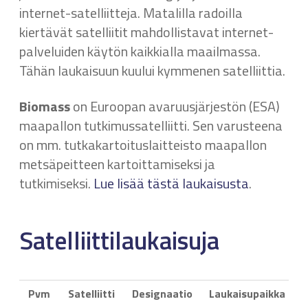
internet-satelliitteja. Matalilla radoilla
kiertävät satelliitit mahdollistavat internet-
palveluiden käytön kaikkialla maailmassa.
Tähän laukaisuun kuului kymmenen satelliittia.
Biomass
on Euroopan avaruusjärjestön (ESA)
maapallon tutkimussatelliitti. Sen varusteena
on mm. tutkakartoituslaitteisto maapallon
metsäpeitteen kartoittamiseksi ja
tutkimiseksi.
Lue lisää tästä laukaisusta
.
Satelliittilaukaisuja
Pvm
Satelliitti
Designaatio
Laukaisupaikka
K