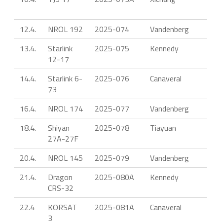
12.4.
NROL 192
2025-074
Vandenberg
F
13.4.
Starlink
2025-075
Kennedy
F
12-17
14.4.
Starlink 6-
2025-076
Canaveral
F
73
16.4.
NROL 174
2025-077
Vandenberg
M
18.4.
Shiyan
2025-078
Tiayuan
C
27A-27F
20.4.
NROL 145
2025-079
Vandenberg
F
21.4.
Dragon
2025-080A
Kennedy
F
CRS-32
22.4
KORSAT
2025-081A
Canaveral
F
3