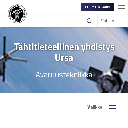
LIITY URSAAN
Valikko
Tähtitieteellinen yhdistys
Ursa
Avaruustekniikka
Valikko