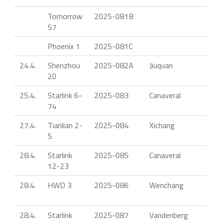
Tomorrow
2025-081B
S7
Phoenix 1
2025-081C
24.4.
Shenzhou
2025-082A
Jiuquan
C
20
2
25.4.
Starlink 6-
2025-083
Canaveral
F
74
27.4.
Tianlian 2-
2025-084
Xichang
C
5
28.4.
Starlink
2025-085
Canaveral
F
12-23
28.4.
HWD 3
2025-086
Wenchang
C
28.4.
Starlink
2025-087
Vandenberg
F