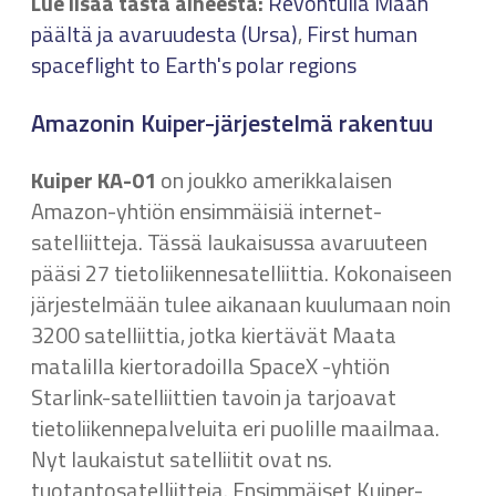
Lue lisää tästä aiheesta:
Revontulia Maan
päältä ja avaruudesta (Ursa)
,
First human
spaceflight to Earth's polar regions
Amazonin Kuiper-järjestelmä rakentuu
Kuiper KA-01
on joukko amerikkalaisen
Amazon-yhtiön ensimmäisiä internet-
satelliitteja. Tässä laukaisussa avaruuteen
pääsi 27 tietoliikennesatelliittia. Kokonaiseen
järjestelmään tulee aikanaan kuulumaan noin
3200 satelliittia, jotka kiertävät Maata
matalilla kiertoradoilla SpaceX -yhtiön
Starlink-satelliittien tavoin ja tarjoavat
tietoliikennepalveluita eri puolille maailmaa.
Nyt laukaistut satelliitit ovat ns.
tuotantosatelliitteja. Ensimmäiset Kuiper-