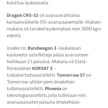
kuluttua laukaisusta.
Dragon CRS-32
oli avaruusrahtialus
kansainväliselle ISS-avaruusasemalle. Aluksen
mukana oli tarviketäydennyksiä noin 3000 kg:n
edestä.
Joukko ns.
Bandwagon 3
-laukaisuun
kuuluneita satelliitteja pääsi avaruuteen
huhtikuun 21.päivänä. Mukana oli Etelä-
Korealainen
KORSAT 3
-
tutkakartoitussatelliitti.
Tomorrow S7
on
Tomorrow-yhtiön pieni ilmakehän
tutkimussatelliitti.
Phoenix
on
teknologiasatelliitti, jolla tutkitaan mm.
avaruusalusten paluuta ilmakehään.