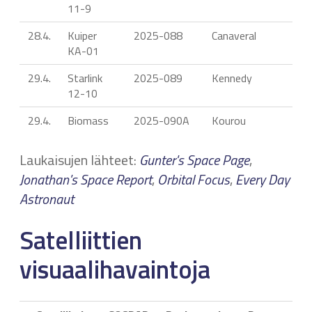
11-9
28.4.
Kuiper
2025-088
Canaveral
A
KA-01
29.4.
Starlink
2025-089
Kennedy
F
12-10
29.4.
Biomass
2025-090A
Kourou
V
Laukaisujen lähteet:
Gunter's Space Page
,
Jonathan's Space Report
,
Orbital Focus
,
Every Day
Astronaut
Satelliittien
visuaalihavaintoja