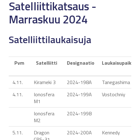
Satelliittikatsaus -
Marraskuu 2024
Satelliittilaukaisuja
Pvm
Satelliitti
Designaatio
Laukaisupaikka
4.11.
Kirameki 3
2024-198A
Tanegashima
4.11.
Ionosfera
2024-199A
Vostochniy
M1
Ionosfera
2024-199B
M2
5.11.
Dragon
2024-200A
Kennedy
CRS-31