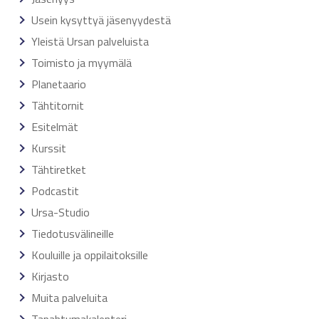
Usein kysyttyä jäsenyydestä
Yleistä Ursan palveluista
Toimisto ja myymälä
Planetaario
Tähtitornit
Esitelmät
Kurssit
Tähtiretket
Podcastit
Ursa-Studio
Tiedotusvälineille
Kouluille ja oppilaitoksille
Kirjasto
Muita palveluita