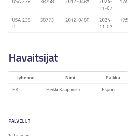
USA 238
38758
2012-048A
2024-
17:58
11-07
USA 238-
38773
2012-048P
2024-
17:58
D
11-07
Havaitsijat
Lyhenne
Nimi
Paikka
HK
Heikki Kauppinen
Espoo
PALVELUT
Jäsenyys