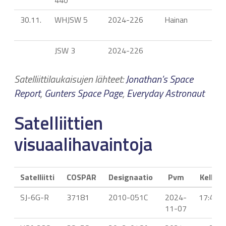
440
30.11.
WHJSW 5
2024-226
Hainan
JSW 3
2024-226
Satelliittilaukaisujen lähteet:
Jonathan's Space
Report
,
Gunters Space Page
,
Everyday Astronaut
Satelliittien
visuaalihavaintoja
Satelliitti
COSPAR
Designaatio
Pvm
Kello
SJ-6G-R
37181
2010-051C
2024-
17:46
11-07