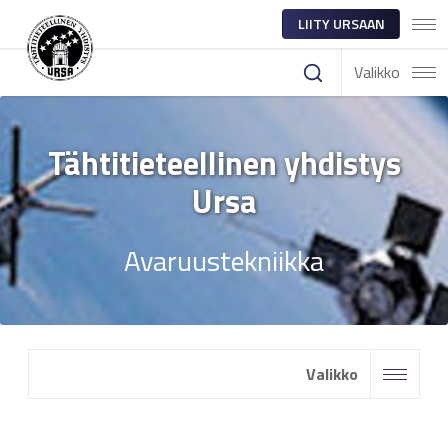
LIITY URSAAN
Valikko
Tähtitieteellinen yhdistys
Ursa
Avaruustekniikka
Valikko