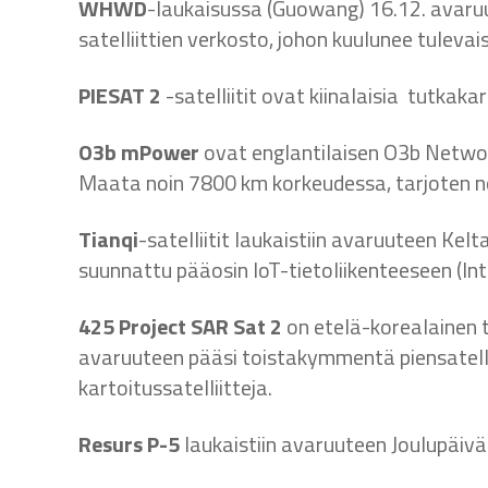
WHWD
-laukaisussa (Guowang) 16.12. avaruu
satelliittien verkosto, johon kuulunee tulevai
PIESAT 2
-satelliitit ovat kiinalaisia tutkaka
O3b mPower
ovat englantilaisen O3b Networks
Maata noin 7800 km korkeudessa, tarjoten nopei
Tianqi
-satelliitit laukaistiin avaruuteen Kel
suunnattu pääosin IoT-tietoliikenteeseen (Int
425 Project SAR Sat 2
on etelä-korealainen t
avaruuteen pääsi toistakymmentä piensatelli
kartoitussatelliitteja.
Resurs P-5
laukaistiin avaruuteen Joulupäivän