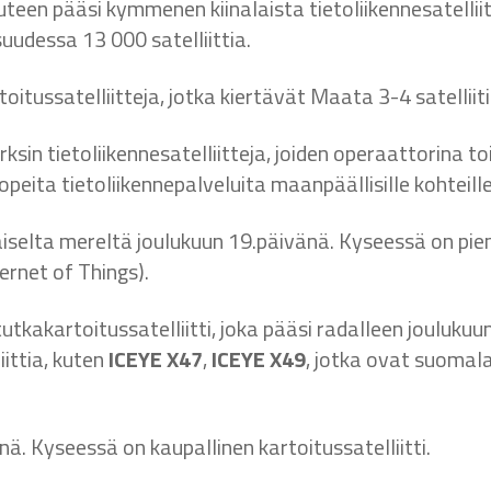
teen pääsi kymmenen kiinalaista tietoliikennesatellii
suudessa 13 000 satelliittia.
rtoitussatelliitteja, jotka kiertävät Maata 3-4 satelli
in tietoliikennesatelliitteja, joiden operaattorina toi
ta tietoliikennepalveluita maanpäällisille kohteille 50
taiselta mereltä joulukuun 19.päivänä. Kyseessä on pieni
ernet of Things).
utkakartoitussatelliitti, joka pääsi radalleen jouluk
ittia, kuten
ICEYE X47
,
ICEYE X49
, jotka ovat suomal
ä. Kyseessä on kaupallinen kartoitussatelliitti.