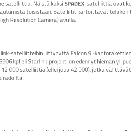
e satelliittia. Näistä kaksi
SPADEX
-satelliittia ovat k
 irtautumista toisistaan. Satelliitit kartoittavat telak
High Resolution Camera) avulla.
nk-satelliitteihin liittynyttä Falcon 9 -kantorakettien
906 kpl eli Starlink-projekti on edennyt hieman yli puo
 000 satelliittia (ellei jopa 42 000), jotka välittävät 
 radoilta.