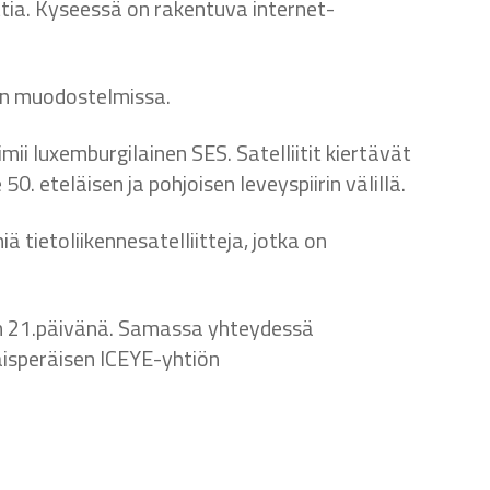
ttia. Kyseessä on rakentuva internet-
itin muodostelmissa.
mii luxemburgilainen SES. Satelliitit kiertävät
. eteläisen ja pohjoisen leveyspiirin välillä.
ä tietoliikennesatelliitteja, jotka on
uun 21.päivänä. Samassa yhteydessä
aisperäisen ICEYE-yhtiön