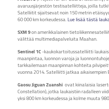
avaruusjärjestön testisatelliitteja, joilla tu
Satelliitit sijaitsevat noin 150 metrin etäisyyd
60 000 km korkeudessa.
Lue lisää tästä lauk
SXM 9
on amerikkalainen tietoliikennesatelliit
välittää multimediapalveluita Maahan.
Sentinel 1C
-kaukokartoitussatelliitti laukai
maanpintaa, luonnon varoja ja luonnontuhojen
tarkkailemaan maanpinnan kohteita pilvipeitt
vuonna 2014. Satelliitti jatkaa aikaisempien E
Gaosu Jiguan Zuanshi
ovat kiinalaisia laser
Constellation), jotka laukaistiin radalleen vi
yksi 800 km korkeudessa ja kolme muuta 980