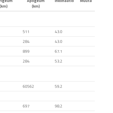
rigeum
Apogeum
Inklinaatio
Muuta
(km)
(km)
511
43.0
284
43.0
899
67.1
284
53.2
60562
59.2
697
98.2