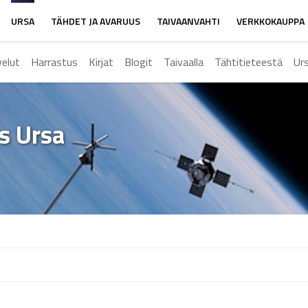
URSA
TÄHDET JA AVARUUS
TAIVAANVAHTI
VERKKOKAUPPA
velut
Harrastus
Kirjat
Blogit
Taivaalla
Tähtitieteestä
Ur
ys Ursa