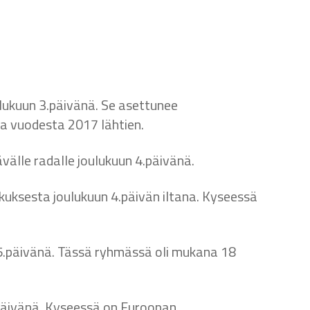
joulukuun 3.päivänä. Se asettunee
ia vuodesta 2017 lähtien.
ävälle radalle joulukuun 4.päivänä.
eskuksesta joulukuun 4.päivän iltana. Kyseessä
un 5.päivänä. Tässä ryhmässä oli mukana 18
5.päivänä. Kyseessä on Euroopan