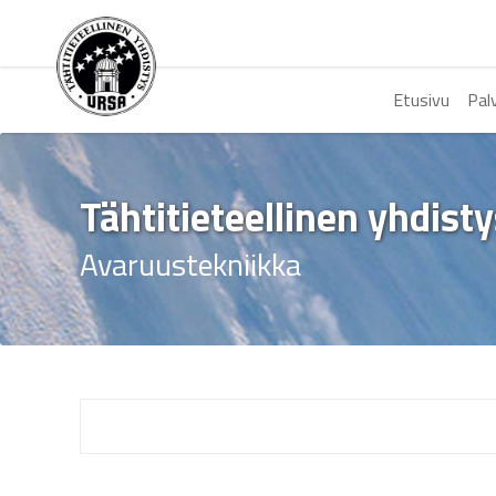
Etusivu
Pal
Tähtitieteellinen yhdist
Avaruustekniikka