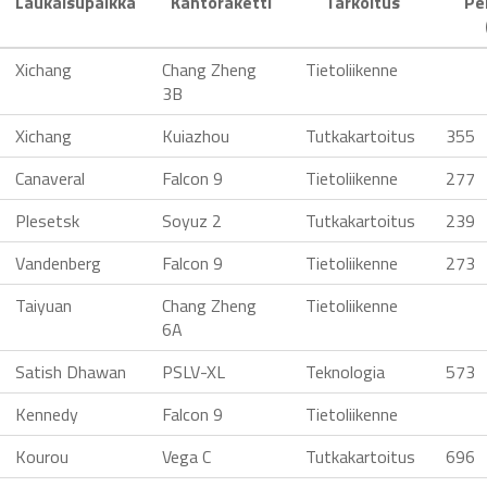
Laukaisupaikka
Kantoraketti
Tarkoitus
Pe
Xichang
Chang Zheng
Tietoliikenne
3B
Xichang
Kuiazhou
Tutkakartoitus
355
Canaveral
Falcon 9
Tietoliikenne
277
Plesetsk
Soyuz 2
Tutkakartoitus
239
Vandenberg
Falcon 9
Tietoliikenne
273
Taiyuan
Chang Zheng
Tietoliikenne
6A
Satish Dhawan
PSLV-XL
Teknologia
573
Kennedy
Falcon 9
Tietoliikenne
Kourou
Vega C
Tutkakartoitus
696