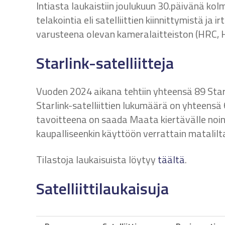
Intiasta laukaistiin joulukuun 30.päivänä kolm
telakointia eli satelliittien kiinnittymistä ja
varusteena olevan kameralaitteiston (HRC, 
Starlink-satelliitteja
Vuoden 2024 aikana tehtiin yhteensä 89 Starli
Starlink-satelliittien lukumäärä on yhteensä 6
tavoitteena on saada Maata kiertävälle noin 12
kaupalliseenkin käyttöön verrattain matalilta
Tilastoja laukaisuista löytyy
täältä
.
Satelliittilaukaisuja