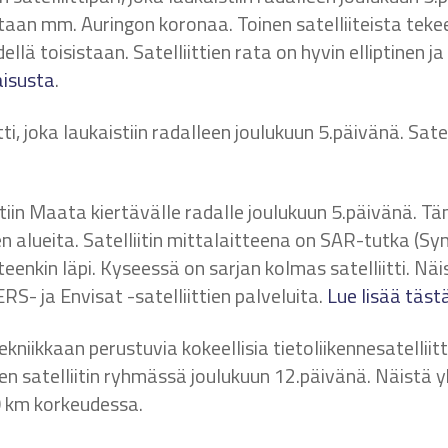
tkitaan mm. Auringon koronaa. Toinen satelliiteista tek
ellä toisistaan. Satelliittien rata on hyvin elliptinen j
aisusta
.
ti, joka laukaistiin radalleen joulukuun 5.päivänä. Sate
stiin Maata kiertävälle radalle joulukuun 5.päivänä. Tä
 alueita. Satelliitin mittalaitteena on SAR-tutka (Sy
eenkin läpi. Kyseessä on sarjan kolmas satelliitti. Nä
RS- ja Envisat -satelliittien palveluita.
Lue lisää tästä
tekniikkaan perustuvia kokeellisia tietoliikennesatelli
iden satelliitin ryhmässä joulukuun 12.päivänä. Näistä y
 km korkeudessa.