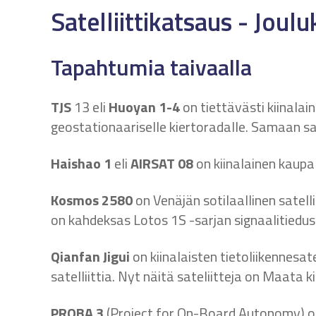
Satelliittikatsaus - Joul
Tapahtumia taivaalla
TJS
13 eli
Huoyan 1-4
on tiettävästi kiinalain
geostationaariselle kiertoradalle. Samaan sa
Haishao 1
eli
AIRSAT 08
on kiinalainen kaupal
Kosmos 2580
on Venäjän sotilaallinen satell
on kahdeksas Lotos 1S -sarjan signaalitiedust
Qianfan Jigui
on kiinalaisten tietoliikennesa
satelliittia. Nyt näitä sateliitteja on Maata 
PROBA 3
(Project for On-Board Autonomy) on 