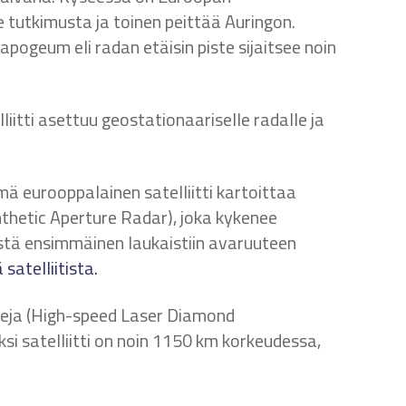
ee tutkimusta ja toinen peittää Auringon.
a apogeum eli radan etäisin piste sijaitsee noin
lliitti asettuu geostationaariselle radalle ja
mä eurooppalainen satelliitti kartoittaa
nthetic Aperture Radar), joka kykenee
istä ensimmäinen laukaistiin avaruuteen
 satelliitista.
itteja (High-speed Laser Diamond
ksi satelliitti on noin 1150 km korkeudessa,