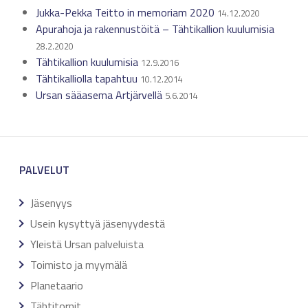
Jukka-Pekka Teitto in memoriam 2020
14.12.2020
Apurahoja ja rakennustöitä – Tähtikallion kuulumisia
28.2.2020
Tähtikallion kuulumisia
12.9.2016
Tähtikalliolla tapahtuu
10.12.2014
Ursan sääasema Artjärvellä
5.6.2014
PALVELUT
Jäsenyys
Usein kysyttyä jäsenyydestä
Yleistä Ursan palveluista
Toimisto ja myymälä
Planetaario
Tähtitornit