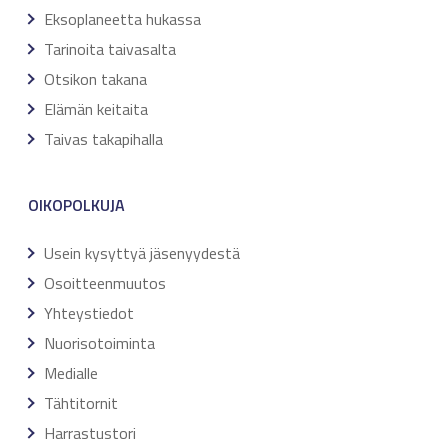
Eksoplaneetta hukassa
Tarinoita taivasalta
Otsikon takana
Elämän keitaita
Taivas takapihalla
OIKOPOLKUJA
Usein kysyttyä jäsenyydestä
Osoitteenmuutos
Yhteystiedot
Nuorisotoiminta
Medialle
Tähtitornit
Harrastustori