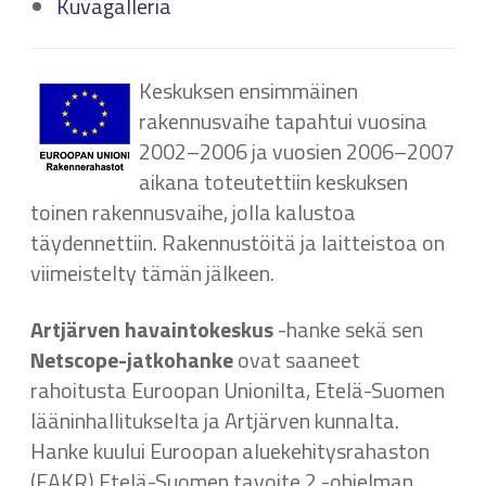
Kuvagalleria
Keskuksen ensimmäinen
rakennusvaihe tapahtui vuosina
2002–2006 ja vuosien 2006–2007
aikana toteutettiin keskuksen
toinen rakennusvaihe, jolla kalustoa
täydennettiin. Rakennustöitä ja laitteistoa on
viimeistelty tämän jälkeen.
Artjärven havaintokeskus
-hanke sekä sen
Netscope-jatkohanke
ovat saaneet
rahoitusta Euroopan Unionilta, Etelä-Suomen
lääninhallitukselta ja Artjärven kunnalta.
Hanke kuului Euroopan aluekehitysrahaston
(EAKR) Etelä-Suomen tavoite 2 -ohjelman