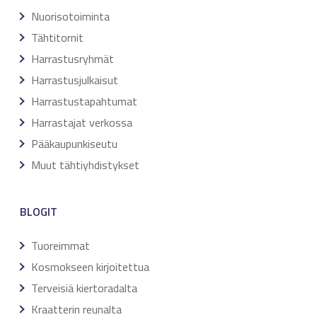
Nuorisotoiminta
Tähtitornit
Harrastusryhmät
Harrastusjulkaisut
Harrastustapahtumat
Harrastajat verkossa
Pääkaupunkiseutu
Muut tähtiyhdistykset
BLOGIT
Tuoreimmat
Kosmokseen kirjoitettua
Terveisiä kiertoradalta
Kraatterin reunalta