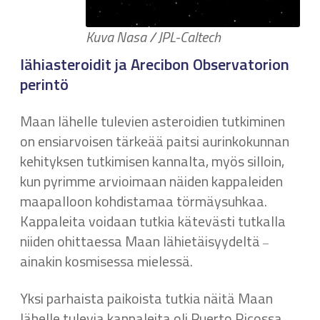
Kuva Nasa / JPL-Caltech
lähiasteroidit ja Arecibon Observatorion
perintö
Maan lähelle tulevien asteroidien tutkiminen
on ensiarvoisen tärkeää paitsi aurinkokunnan
kehityksen tutkimisen kannalta, myös silloin,
kun pyrimme arvioimaan näiden kappaleiden
maapalloon kohdistamaa törmäysuhkaa.
Kappaleita voidaan tutkia kätevästi tutkalla
niiden ohittaessa Maan lähietäisyydeltä
–
ainakin kosmisessa mielessä.
Yksi parhaista paikoista tutkia näitä Maan
lähelle tulevia kappaleita oli Puerto Ricossa