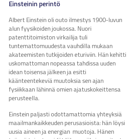
Einsteinin perintö
Albert Einstein oli outo ilmestys 1900-luvun
alun fyysikoiden joukossa. Nuori
patenttitoimiston virkailija tuli
tuntemattomuudesta vauhdilla mukaan
akateemisten tutkijoiden eturiviin. Hän kehitti
uskomattoman nopeassa tahdissa uuden
idean toisensa jälkeen ja esitti
käänteentekeviä muutoksia sen ajan
fysiikkaan lähinnä omien ajatuskokeittensa
perusteella.
Einstein paljasti odottamattomia yhteyksiä
maailmankaikkeuden perusasioista: hän löysi
uusia aineen ja energian muotoja. Hänen