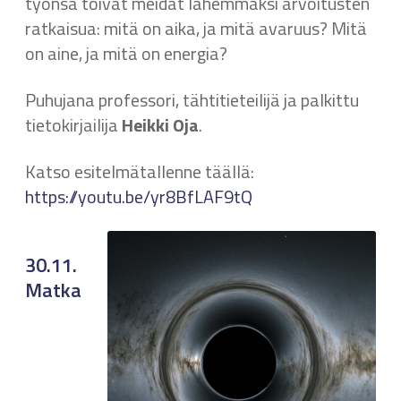
työnsä toivat meidät lähemmäksi arvoitusten
ratkaisua: mitä on aika, ja mitä avaruus? Mitä
on aine, ja mitä on energia?
Puhujana professori, tähtitieteilijä ja palkittu
tietokirjailija
Heikki Oja
.
Katso esitelmätallenne täällä:
https://youtu.be/yr8BfLAF9tQ
30.11.
Matka