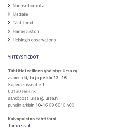
Nuorisotoiminta
Medialle
Tähtitornit
Harrastustori
Helsingin observatorio
YHTEYSTIEDOT
Tähtitieteellinen yhdistys Ursa ry
avoinna
ti, to ja pe klo 12–16
Kopernikuksentie 1
00130 Helsinki
sähköposti ursa @ ursa.fi
puhelin arkisin
10
16
09 6840 400
–
Kaivopuiston tähtitorni
Tornin sivut