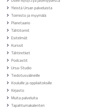
Usein kysyttyä jäsenyydestä
Yleistä Ursan palveluista
Toimisto ja myymälä
Planetaario
Tähtitornit
Esitelmät
Kurssit
Tähtiretket
Podcastit
Ursa-Studio
Tiedotusvälineille
Kouluille ja oppilaitoksille
Kirjasto
Muita palveluita
Tapahtumakalenteri