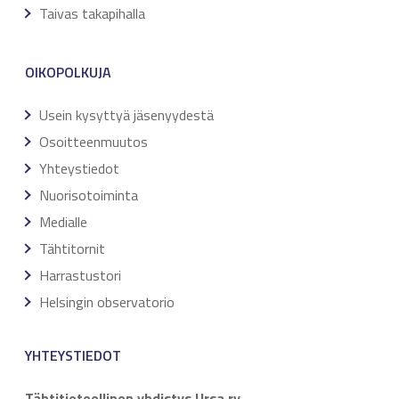
Taivas takapihalla
OIKOPOLKUJA
Usein kysyttyä jäsenyydestä
Osoitteenmuutos
Yhteystiedot
Nuorisotoiminta
Medialle
Tähtitornit
Harrastustori
Helsingin observatorio
YHTEYSTIEDOT
Tähtitieteellinen yhdistys Ursa ry