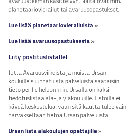
avaruusteeman käsittelyyn. Näitä ovat mm.
planetaariovierailut tai avaruusopastukset.
Lue lisää planetaariovierailuista
»
Lue lisää avaruusopastuksesta
»
Liity postituslistalle!
Jotta Avaruusviikoista ja muista Ursan
kouluille suunnatuista palveluista saataisiin
tieto perille helpommin, Ursalla on kaksi
tiedotuslistaa ala- ja yläkouluille. Listoilla ei
käydä keskustelua, vaan sitä kautta tulee vain
harvakseltaan tietoa Ursan palveluista.
Ursan lista alakoulujen opettajille
»