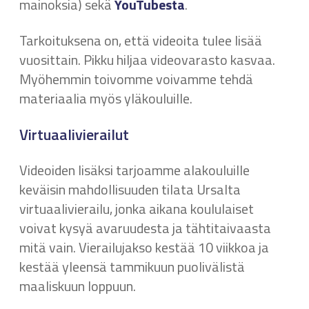
mainoksia) sekä
YouTubesta
.
Tarkoituksena on, että videoita tulee lisää
vuosittain. Pikku hiljaa videovarasto kasvaa.
Myöhemmin toivomme voivamme tehdä
materiaalia myös yläkouluille.
Virtuaalivierailut
Videoiden lisäksi tarjoamme alakouluille
keväisin mahdollisuuden tilata Ursalta
virtuaalivierailu, jonka aikana koululaiset
voivat kysyä avaruudesta ja tähtitaivaasta
mitä vain. Vierailujakso kestää 10 viikkoa ja
kestää yleensä tammikuun puolivälistä
maaliskuun loppuun.