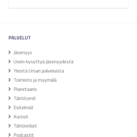
PALVELUT
Jäsenyys
Usein kysyttyä jäsenyydestä
Yleistä Ursan palveluista
Toimisto ja myymälä
Planetaario
Tähtitornit
Esitelmät
Kurssit
Tähtiretket
Podcastit