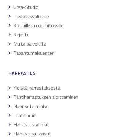
Ursa-Studio
Tiedotusvälineille
Kouluille ja oppilaitoksille
Kirjasto
Muita palveluita
Tapahtumakalenteri
HARRASTUS
Yleistä harrastuksesta
Tähtiharrastuksen aloittaminen
Nuorisotoiminta
Tähtitornit
Harrastusryhmät
Harrastusjulkaisut