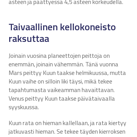
asteen ja päättyessä 4,5 asteen korkeudella.
Taivaallinen kellokoneisto
raksuttaa
Joinain vuosina planeettojen peittoja on
enemmän, joinain vähemmän. Tänä vuonna
Mars peittyy Kuun taakse helmikuussa, mutta
Kuun vaihe on silloin liki täysi, mikä tekee
tapahtumasta vaikeamman havaittavan.
Venus peittyy Kuun taakse päivätaivaalla
syyskuussa.
Kuun rata on hieman kallellaan, ja rata kiertyy
jatkuvasti hieman. Se tekee täyden kierroksen