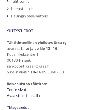
Tähtitornit
Harrastustori
Helsingin observatorio
YHTEYSTIEDOT
Tähtitieteellinen yhdistys Ursa ry
avoinna
ti, to ja pe klo 12–16
Kopernikuksentie 1
00130 Helsinki
sähköposti ursa @ ursa.fi
puhelin arkisin
10
16
09 6840 400
–
Kaivopuiston tähtitorni
Tornin sivut
Avaa sijainti kartalla
Yhteystiedot