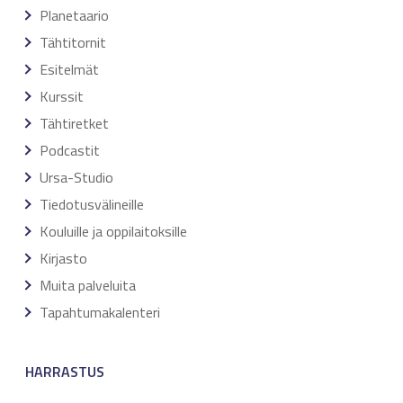
Planetaario
Tähtitornit
Esitelmät
Kurssit
Tähtiretket
Podcastit
Ursa-Studio
Tiedotusvälineille
Kouluille ja oppilaitoksille
Kirjasto
Muita palveluita
Tapahtumakalenteri
HARRASTUS