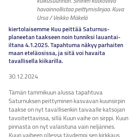
kulkusuunnan. Sininen katkoviiva
havainnollistaa peittymislinjaa. Kuva
Ursa / Veikko Mäkelä
kiertolaisemme Kuu peittää Saturnus-
planeetan taakseen noin tunniksi lauantai-
iltana 4.1.2025. Tapahtuma näkyy parhaiten
maan eteläosissa, ja sitä voi havaita
tavallisella kiikarilla.
30.12.2024
Tämän tammikuun alussa tapahtuva
Saturnuksen peittyminen kasvavan kuunsirpin
taakse on nyt tavallisenkin taivaalle katsojan
tavoitettavissa, sillä Kuun vaihe on sirppi. Kuun
pinnasta on nyt valaistuna vain neljännes.
Kuun vaiheen ollessa täydempi sen kirkkaus