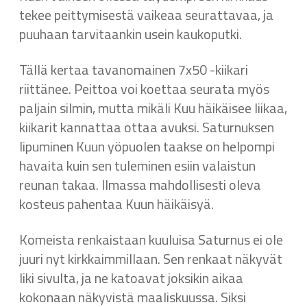
tekee peittymisestä vaikeaa seurattavaa, ja
puuhaan tarvitaankin usein kaukoputki.
Tällä kertaa tavanomainen 7x50 -kiikari
riittänee. Peittoa voi koettaa seurata myös
paljain silmin, mutta mikäli Kuu häikäisee liikaa,
kiikarit kannattaa ottaa avuksi. Saturnuksen
lipuminen Kuun yöpuolen taakse on helpompi
havaita kuin sen tuleminen esiin valaistun
reunan takaa. Ilmassa mahdollisesti oleva
kosteus pahentaa Kuun häikäisyä.
Komeista renkaistaan kuuluisa Saturnus ei ole
juuri nyt kirkkaimmillaan. Sen renkaat näkyvät
liki sivulta, ja ne katoavat joksikin aikaa
kokonaan näkyvistä maaliskuussa. Siksi