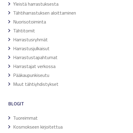
Yleistä harrastuksesta
Tähtiharrastuksen aloittaminen
Nuorisotoiminta
Tähtitornit
Harrastusryhmät
Harrastusjulkaisut
Harrastustapahtumat
Harrastajat verkossa
Pääkaupunkiseutu
Muut tähtiyhdistykset
BLOGIT
Tuoreimmat
Kosmokseen kirjoitettua