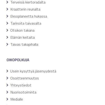
Terveisiä kiertoradalta
Kraatterin reunalta
Eksoplaneetta hukassa
Tarinoita taivasalta
Otsikon takana
Elämän keitaita
Taivas takapihalla
OIKOPOLKUJA
Usein kysyttyä jäsenyydestä
Osoitteenmuutos
Yhteystiedot
Nuorisotoiminta
Medialle