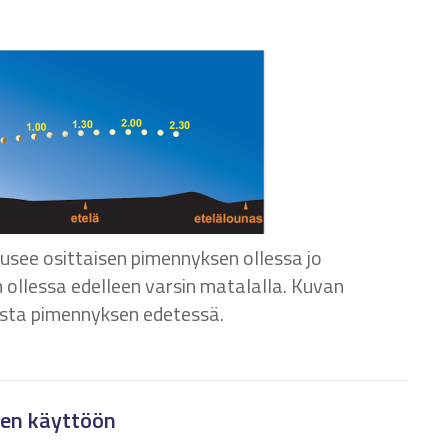
see osittaisen pimennyksen ollessa jo
 ollessa edelleen varsin matalalla. Kuvan
ista pimennyksen edetessä.
een käyttöön