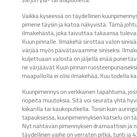
Vaikka kyseessä on täydellinen kuunpimennys, 
pimene täysin ja katoa näkyvistä. Tämä joh
ilmakehästä, joka taivuttaa takaansa tulev
Kuun pinnalle. Ilmakehä sirottaa valon sinisiä
värjää myös päivätavaamme siniseksi. Ilmak
kuljettuaan valosta on jäljellä enää punertav
ne värjäävät Kuun pinnan ruosteenpunaiseksi.
maapallolla ei olisi ilmakehää, Kuu todella ka
Kuunpimennys on verkkainen tapahtuma, joss
nopeita muutoksia. Sitä voi seurata yhtä hyvin
kiikarilla tai kaukoputkella. Toisin kuin auri
tapauksessa, kuunpimennyksen katselu on täy
Nyt nähtävän pimennyksen dramaattisin ja nä
täydellinen vaihe on verraten pitkä, tunti ja 4