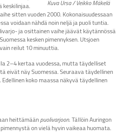
Kuva Ursa / Veikko Mäkelä
 keskilinjaa.
vaihe sitten vuoden 2000. Kokonaisuudessaan
ssa voidaan nähdä noin neljä ja puoli tuntia.
arjo- ja osittainen vaihe jäävät käytännössä
e Suomessa kesken pimennyksen. Utsjoen
ain reilut 10 minuuttia.
la 2
–
4 kertaa vuodessa, mutta täydelliset
stä eivät näy Suomessa. Seuraava täydellinen
Edellinen koko maassa näkyvä täydellinen
Maan heittämään
puolivarjoon
. Tällöin Auringon
a pimennystä on vielä hyvin vaikeaa huomata.