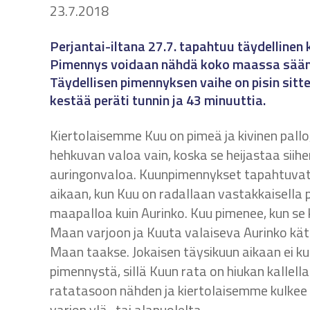
23.7.2018
Perjantai-iltana 27.7. tapahtuu täydellinen
Pimennys voidaan nähdä koko maassa sään 
Täydellisen pimennyksen vaihe on pisin sitt
kestää peräti tunnin ja 43 minuuttia.
Kiertolaisemme Kuu on pimeä ja kivinen pallo
hehkuvan valoa vain, koska se heijastaa siih
auringonvaloa. Kuunpimennykset tapahtuvat
aikaan, kun Kuu on radallaan vastakkaisella 
maapalloa kuin Aurinko. Kuu pimenee, kun se 
Maan varjoon ja Kuuta valaiseva Aurinko kät
Maan taakse. Jokaisen täysikuun aikaan ei k
pimennystä, sillä Kuun rata on hiukan kallel
ratatasoon nähden ja kiertolaisemme kulke
varjon ylä- tai alapuolelta.