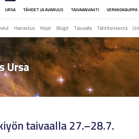
URSA
TÄHDET JA AVARUUS
TAIVAANVAHTI
VERKKOKAUPPA
velut
Harrastus
Kirjat
Blogit
Taivaalla
Tähtitieteestä
Ur
ys Ursa
iyön taivaalla 27.–28.7.