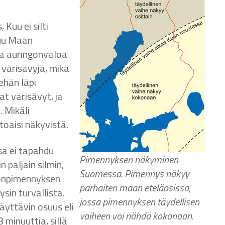
Kuu ei silti
tuu Maan
aa auringonvaloa
 värisävyjä, mikä
ehän läpi
at värisävyt, ja
 Mikäli
toaisi näkyvistä.
a ei tapahdu
Pimennyksen näkyminen
 paljain silmin,
Suomessa. Pimennys näkyy
ngonpimennyksen
parhaiten maan eteläosissa,
sin turvallista.
jossa pimennyksen täydellisen
yttävin osuus eli
vaiheen voi nähdä kokonaan.
3 minuuttia, sillä