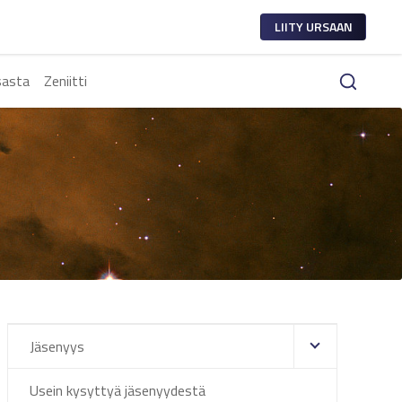
LIITY URSAAN
sasta
Zeniitti
Jäsenyys
Usein kysyttyä jäsenyydestä