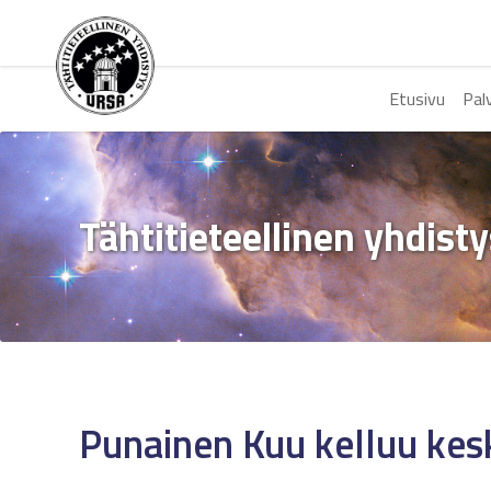
Etusivu
Pal
Tähtitieteellinen yhdist
Punainen Kuu kelluu kesk