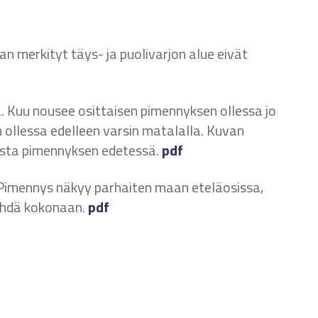
n merkityt täys- ja puolivarjon alue eivät
 Kuu nousee osittaisen pimennyksen ollessa jo
 ollessa edelleen varsin matalalla. Kuvan
ista pimennyksen edetessä.
pdf
imennys näkyy parhaiten maan eteläosissa,
nähdä kokonaan.
pdf