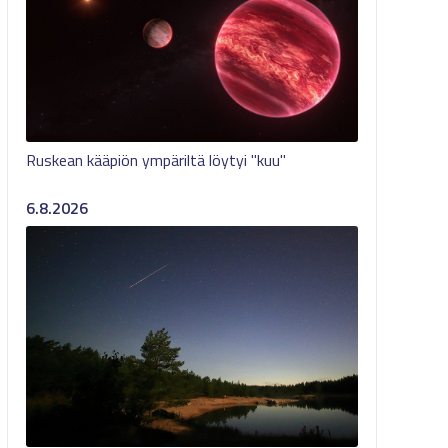
Ruskean kääpiön ympäriltä löytyi "kuu"
6.8.2026