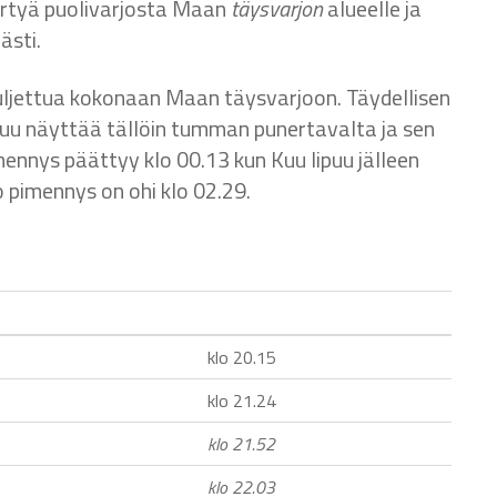
irtyä puolivarjosta Maan
täysvarjon
alueelle ja
ästi.
uljettua kokonaan Maan täysvarjoon. Täydellisen
Kuu näyttää tällöin tumman punertavalta ja sen
mennys päättyy klo 00.13 kun Kuu lipuu jälleen
o pimennys on ohi klo 02.29.
klo 20.15
klo 21.24
klo 21.52
klo 22.03