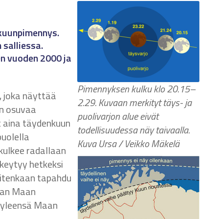
 kuunpimennys.
salliessa.
en vuoden 2000 ja
Pimennyksen kulku klo 20.15–
, joka näyttää
2.29. Kuvaan merkityt täys- ja
en osuvaa
puolivarjon alue eivät
 aina täydenkuun
todellisuudessa näy taivaalla.
puolella
Kuva Ursa / Veikko Mäkelä
kulkee radallaan
keytyy hetkeksi
uitenkaan tapahdu
laan Maan
e yleensä Maan