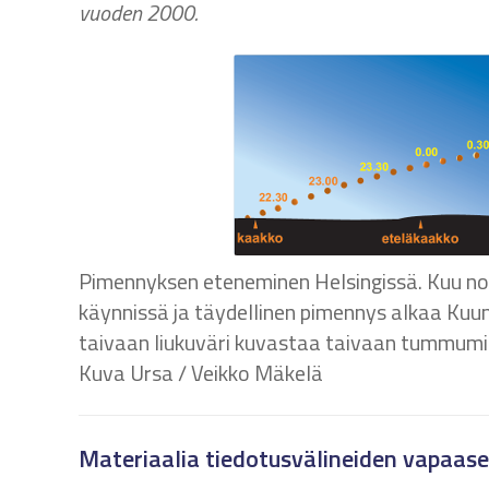
vuoden 2000.
Pimennyksen eteneminen Helsingissä. Kuu nou
käynnissä ja täydellinen pimennys alkaa Kuun
taivaan liukuväri kuvastaa taivaan tummum
Kuva Ursa / Veikko Mäkelä
Materiaalia tiedotusvälineiden vapaas