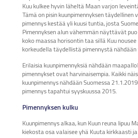
Kuu kulkee hyvin läheltä Maan varjon leveintä
Tämä on pisin kuunpimennyksen täydellinen 
pimennys kestää yli kuusi tuntia, josta Suome
Pimennyksen alun vähemmän näyttävät puoliv
koko maassa horisontin taa sillä Kuu nouse
korkeudella täydellistä pimennystä nähdään v
Erilaisia kuunpimennyksiä nähdään maapallol
pimennykset ovat harvinaisempia. Kaikki näi
kuunpimennys nähdään Suomessa 21.1.2019. 
pimennys tapahtui syyskuussa 2015.
Pimennyksen kulku
Kuunpimennys alkaa, kun Kuun reuna lipuu 
kiekosta osa valaisee yhä Kuuta kirkkaasti j