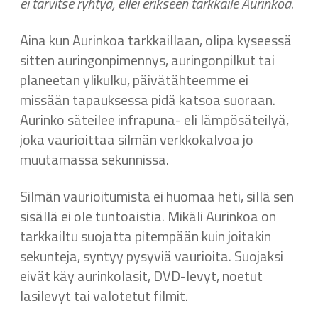
ei tarvitse ryhtyä, ellei erikseen tarkkaile Aurinkoa.
Aina kun Aurinkoa tarkkaillaan, olipa kyseessä
sitten auringonpimennys, auringonpilkut tai
planeetan ylikulku, päivätähteemme ei
missään tapauksessa pidä katsoa suoraan.
Aurinko säteilee infrapuna- eli lämpösäteilyä,
joka vaurioittaa silmän verkkokalvoa jo
muutamassa sekunnissa.
Silmän vaurioitumista ei huomaa heti, sillä sen
sisällä ei ole tuntoaistia. Mikäli Aurinkoa on
tarkkailtu suojatta pitempään kuin joitakin
sekunteja, syntyy pysyviä vaurioita. Suojaksi
eivät käy aurinkolasit, DVD-levyt, noetut
lasilevyt tai valotetut filmit.