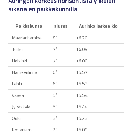
Auringon korkeus horisontista ylikulun
aikana eri paikkakunnilla
Paikkakunta
alussa
Aurinko laskee klo
Maarianhamina
8°
16.20
Turku
7°
16.09
Helsinki
7°
16.00
Hämeenlinna
6°
15.57
Lahti
6°
15.53
Vaasa
5°
15.54
Jyväskylä
5°
15.44
Oulu
3°
15.23
Rovaniemi
2°
15.09