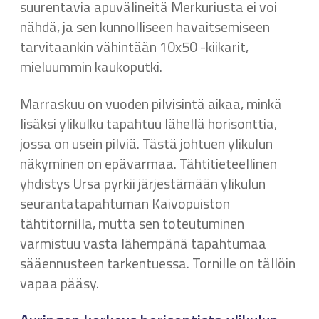
suurentavia apuvälineitä Merkuriusta ei voi
nähdä, ja sen kunnolliseen havaitsemiseen
tarvitaankin vähintään 10x50 -kiikarit,
mieluummin kaukoputki.
Marraskuu on vuoden pilvisintä aikaa, minkä
lisäksi ylikulku tapahtuu lähellä horisonttia,
jossa on usein pilviä. Tästä johtuen ylikulun
näkyminen on epävarmaa. Tähtitieteellinen
yhdistys Ursa pyrkii järjestämään ylikulun
seurantatapahtuman Kaivopuiston
tähtitornilla, mutta sen toteutuminen
varmistuu vasta lähempänä tapahtumaa
sääennusteen tarkentuessa. Tornille on tällöin
vapaa pääsy.