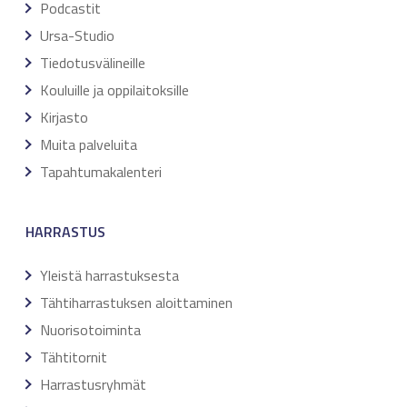
Podcastit
Ursa-Studio
Tiedotusvälineille
Kouluille ja oppilaitoksille
Kirjasto
Muita palveluita
Tapahtumakalenteri
HARRASTUS
Yleistä harrastuksesta
Tähtiharrastuksen aloittaminen
Nuorisotoiminta
Tähtitornit
Harrastusryhmät