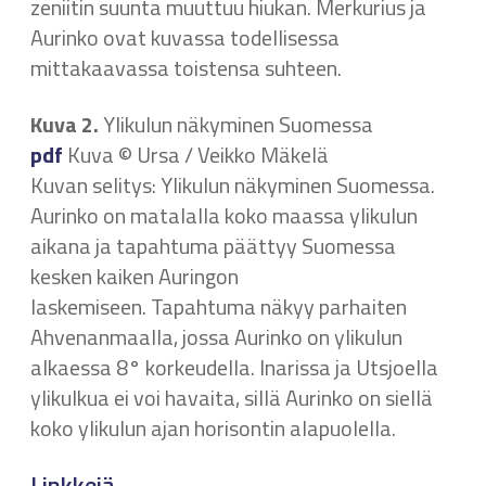
zeniitin suunta muuttuu hiukan. Merkurius ja
Aurinko ovat kuvassa todellisessa
mittakaavassa toistensa suhteen.
Kuva 2.
Ylikulun näkyminen Suomessa
pdf
Kuva © Ursa / Veikko Mäkelä
Kuvan selitys: Ylikulun näkyminen Suomessa.
Aurinko on matalalla koko maassa ylikulun
aikana ja tapahtuma päättyy Suomessa
kesken kaiken Auringon
laskemiseen. Tapahtuma näkyy parhaiten
Ahvenanmaalla, jossa Aurinko on ylikulun
alkaessa 8° korkeudella. Inarissa ja Utsjoella
ylikulkua ei voi havaita, sillä Aurinko on siellä
koko ylikulun ajan horisontin alapuolella.
Linkkejä