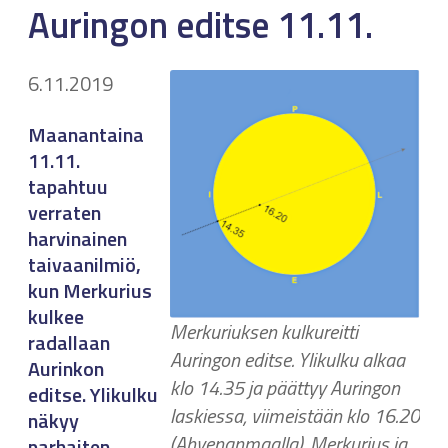
Auringon editse 11.11.
6.11.2019
Maanantaina
11.11.
tapahtuu
verraten
harvinainen
taivaanilmiö,
kun Merkurius
kulkee
Merkuriuksen kulkureitti
radallaan
Auringon editse. Ylikulku alkaa
Aurinkon
klo 14.35 ja päättyy Auringon
editse. Ylikulku
laskiessa, viimeistään klo 16.20
näkyy
(Ahvenanmaalla). Merkurius ja
parhaiten