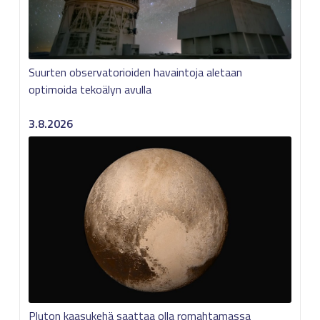
Suurten observatorioiden havaintoja aletaan
optimoida tekoälyn avulla
3.8.2026
Pluton kaasukehä saattaa olla romahtamassa