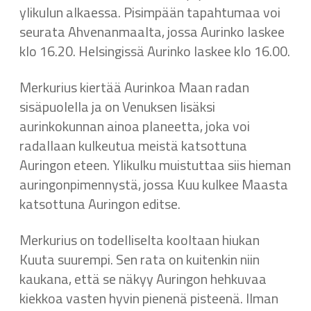
ylikulun alkaessa. Pisimpään tapahtumaa voi
seurata Ahvenanmaalta, jossa Aurinko laskee
klo 16.20. Helsingissä Aurinko laskee klo 16.00.
Merkurius kiertää Aurinkoa Maan radan
sisäpuolella ja on Venuksen lisäksi
aurinkokunnan ainoa planeetta, joka voi
radallaan kulkeutua meistä katsottuna
Auringon eteen. Ylikulku muistuttaa siis hieman
auringonpimennystä, jossa Kuu kulkee Maasta
katsottuna Auringon editse.
Merkurius on todelliselta kooltaan hiukan
Kuuta suurempi. Sen rata on kuitenkin niin
kaukana, että se näkyy Auringon hehkuvaa
kiekkoa vasten hyvin pienenä pisteenä. Ilman