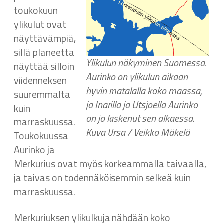
toukokuun
ylikulut ovat
näyttävämpiä,
sillä planeetta
Ylikulun näkyminen Suomessa.
näyttää silloin
Aurinko on ylikulun aikaan
viidenneksen
hyvin matalalla koko maassa,
suuremmalta
ja Inarilla ja Utsjoella Aurinko
kuin
on jo laskenut sen alkaessa.
marraskuussa.
Kuva Ursa / Veikko Mäkelä
Toukokuussa
Aurinko ja
Merkurius ovat myös korkeammalla taivaalla,
ja taivas on todennäköisemmin selkeä kuin
marraskuussa.
Merkuriuksen ylikulkuja nähdään koko