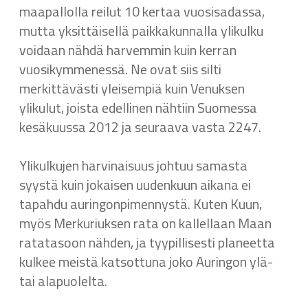
maapallolla reilut 10 kertaa vuosisadassa,
mutta yksittäisellä paikkakunnalla ylikulku
voidaan nähdä harvemmin kuin kerran
vuosikymmenessä. Ne ovat siis silti
merkittävästi yleisempiä kuin Venuksen
ylikulut, joista edellinen nähtiin Suomessa
kesäkuussa 2012 ja seuraava vasta 2247.
Ylikulkujen harvinaisuus johtuu samasta
syystä kuin jokaisen uudenkuun aikana ei
tapahdu auringonpimennystä. Kuten Kuun,
myös Merkuriuksen rata on kallellaan Maan
ratatasoon nähden, ja tyypillisesti planeetta
kulkee meistä katsottuna joko Auringon ylä-
tai alapuolelta.