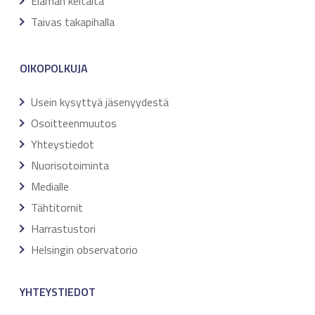
Elämän keitaita
Taivas takapihalla
OIKOPOLKUJA
Usein kysyttyä jäsenyydestä
Osoitteenmuutos
Yhteystiedot
Nuorisotoiminta
Medialle
Tähtitornit
Harrastustori
Helsingin observatorio
YHTEYSTIEDOT