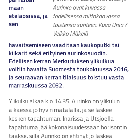
Aurinko ovat kuvassa
maan
eteläosissa, ja
todellisessa mittakaavassa
sen
toistensa suhteen. Kuva Ursa /
Veikko Mäkelä
havaitsemiseen vaaditaan kaukoputki tai
kiikarit sekä erityinen aurinkosuodin.
Edellisen kerran Merkuriuksen ylikulkua
voitiin havaita Suomesta toukokuussa 2016,
ja seuraavan kerran tilaisuus toistuu vasta
marraskuussa 2032.
Ylikulku alkaa klo 14.35. Aurinko on ylikulun
alkaessa jo hyvin matalalla, ja se laskee
kesken tapahtuman. Inarissa ja Utsjoella
tapahtuma jää kokonaisuudessaan horisontin
taakse, sillä Aurinko on ehtinyt jo laskea