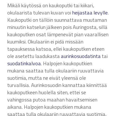
Mikäli käytössä on kaukoputki tai kiikari,
okulaarista tulevan kuvan voi
heijastaa levylle
.
Kaukoputki on tällöin suunnattava muutaman
minuutin katselun jälkeen pois Auringosta, sillä
kaukoputken osat lämpenevät pian vaarallisen
kuumiksi. Okulaariin ei pidä missään
tapauksessa katsoa, ellei kaukoputken eteen
ole asetettu laadukasta
aurinkosuodatinta
tai
suodatinkalvoa
. Halpojen kaukoputkien
mukana saattaa tulla okulaariin ruuvattavia
suotimia, mutta ne eivät yleensä ole
turvallisia. Aurinkosuodin kannattaa kiinnittää
kaukoputkeen huolella siten, ettei se
vahingossa putoa maahan havaitsemisen
aikana. Halpojen kaukoputkien mukana
saattaa tulla okulaariin ruuvattavia suotimia,