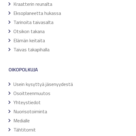
Kraatterin reunalta
Eksoplaneetta hukassa
Tarinoita taivasalta
Otsikon takana
Elämän keitaita
Taivas takapihalla
OIKOPOLKUJA
Usein kysyttyä jäsenyydestä
Osoitteenmuutos
Yhteystiedot
Nuorisotoiminta
Medialle
Tähtitornit