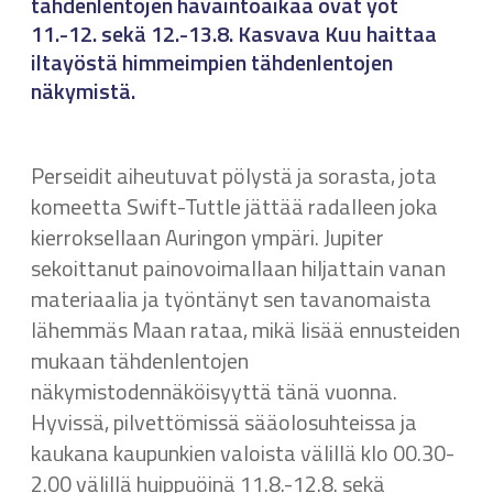
tähdenlentojen havaintoaikaa ovat yöt
11.-12. sekä 12.-13.8. Kasvava Kuu haittaa
iltayöstä himmeimpien tähdenlentojen
näkymistä.
Perseidit aiheutuvat pölystä ja sorasta, jota
komeetta Swift-Tuttle jättää radalleen joka
kierroksellaan Auringon ympäri. Jupiter
sekoittanut painovoimallaan hiljattain vanan
materiaalia ja työntänyt sen tavanomaista
lähemmäs Maan rataa, mikä lisää ennusteiden
mukaan tähdenlentojen
näkymistodennäköisyyttä tänä vuonna.
Hyvissä, pilvettömissä sääolosuhteissa ja
kaukana kaupunkien valoista välillä klo 00.30-
2.00 välillä huippuöinä 11.8.-12.8. sekä