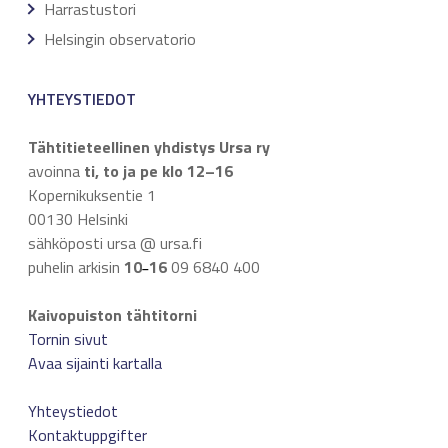
Harrastustori
Helsingin observatorio
YHTEYSTIEDOT
Tähtitieteellinen yhdistys Ursa ry
avoinna
ti, to ja pe klo 12–16
Kopernikuksentie 1
00130 Helsinki
sähköposti ursa @ ursa.fi
puhelin arkisin
10
16
09 6840 400
–
Kaivopuiston tähtitorni
Tornin sivut
Avaa sijainti kartalla
Yhteystiedot
Kontaktuppgifter