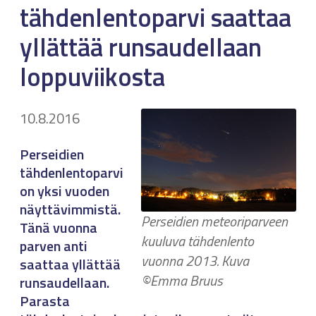
tähdenlentoparvi saattaa
yllättää runsaudellaan
loppuviikosta
10.8.2016
Perseidien
tähdenlentoparvi
on yksi vuoden
näyttävimmistä.
Perseidien meteoriparveen
Tänä vuonna
kuuluva tähdenlento
parven anti
vuonna 2013. Kuva
saattaa yllättää
©Emma Bruus
runsaudellaan.
Parasta