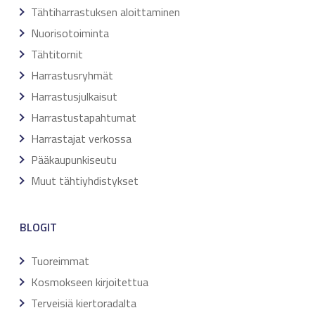
Tähtiharrastuksen aloittaminen
Nuorisotoiminta
Tähtitornit
Harrastusryhmät
Harrastusjulkaisut
Harrastustapahtumat
Harrastajat verkossa
Pääkaupunkiseutu
Muut tähtiyhdistykset
BLOGIT
Tuoreimmat
Kosmokseen kirjoitettua
Terveisiä kiertoradalta