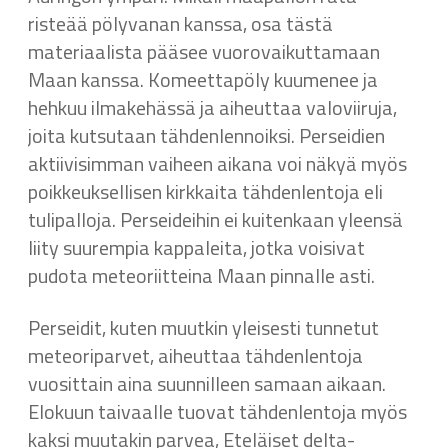
risteää pölyvanan kanssa, osa tästä
materiaalista pääsee vuorovaikuttamaan
Maan kanssa. Komeettapöly kuumenee ja
hehkuu ilmakehässä ja aiheuttaa valoviiruja,
joita kutsutaan tähdenlennoiksi. Perseidien
aktiivisimman vaiheen aikana voi näkyä myös
poikkeuksellisen kirkkaita tähdenlentoja eli
tulipalloja. Perseideihin ei kuitenkaan yleensä
liity suurempia kappaleita, jotka voisivat
pudota meteoriitteina Maan pinnalle asti.
Perseidit, kuten muutkin yleisesti tunnetut
meteoriparvet, aiheuttaa tähdenlentoja
vuosittain aina suunnilleen samaan aikaan.
Elokuun taivaalle tuovat tähdenlentoja myös
kaksi muutakin parvea, Eteläiset delta-