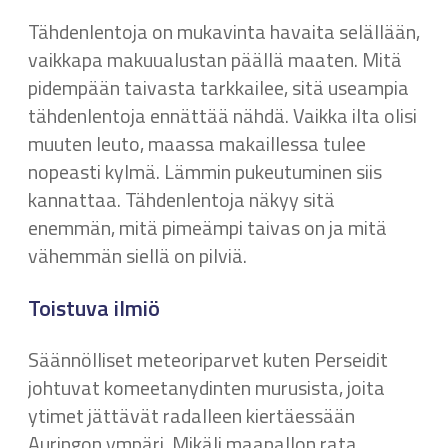
Tähdenlentoja on mukavinta havaita selällään,
vaikkapa makuualustan päällä maaten. Mitä
pidempään taivasta tarkkailee, sitä useampia
tähdenlentoja ennättää nähdä. Vaikka ilta olisi
muuten leuto, maassa makaillessa tulee
nopeasti kylmä. Lämmin pukeutuminen siis
kannattaa. Tähdenlentoja näkyy sitä
enemmän, mitä pimeämpi taivas on ja mitä
vähemmän siellä on pilviä.
Toistuva ilmiö
Säännölliset meteoriparvet kuten Perseidit
johtuvat komeetanydinten murusista, joita
ytimet jättävät radalleen kiertäessään
Auringon ympäri. Mikäli maapallon rata