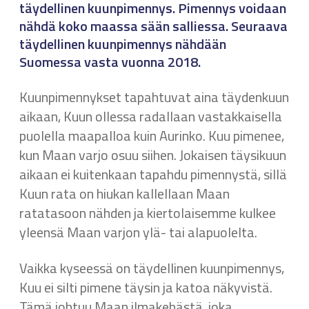
täydellinen kuunpimennys. Pimennys voidaan
nähdä koko maassa sään salliessa. Seuraava
täydellinen kuunpimennys nähdään
Suomessa vasta vuonna 2018.
Kuunpimennykset tapahtuvat aina täydenkuun
aikaan, Kuun ollessa radallaan vastakkaisella
puolella maapalloa kuin Aurinko. Kuu pimenee,
kun Maan varjo osuu siihen. Jokaisen täysikuun
aikaan ei kuitenkaan tapahdu pimennystä, sillä
Kuun rata on hiukan kallellaan Maan
ratatasoon nähden ja kiertolaisemme kulkee
yleensä Maan varjon ylä- tai alapuolelta.
Vaikka kyseessä on täydellinen kuunpimennys,
Kuu ei silti pimene täysin ja katoa näkyvistä.
Tämä johtuu Maan ilmakehästä, joka