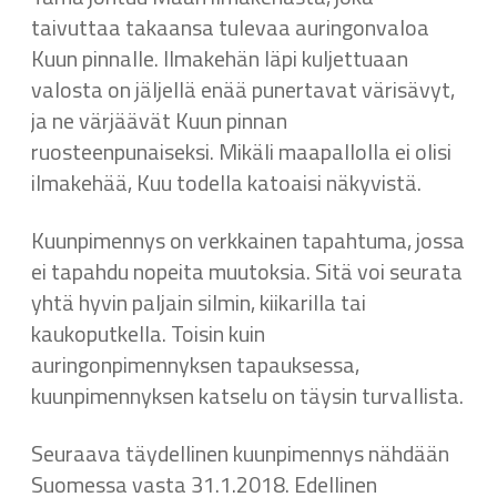
taivuttaa takaansa tulevaa auringonvaloa
Kuun pinnalle. Ilmakehän läpi kuljettuaan
valosta on jäljellä enää punertavat värisävyt,
ja ne värjäävät Kuun pinnan
ruosteenpunaiseksi. Mikäli maapallolla ei olisi
ilmakehää, Kuu todella katoaisi näkyvistä.
Kuunpimennys on verkkainen tapahtuma, jossa
ei tapahdu nopeita muutoksia. Sitä voi seurata
yhtä hyvin paljain silmin, kiikarilla tai
kaukoputkella. Toisin kuin
auringonpimennyksen tapauksessa,
kuunpimennyksen katselu on täysin turvallista.
Seuraava täydellinen kuunpimennys nähdään
Suomessa vasta 31.1.2018. Edellinen