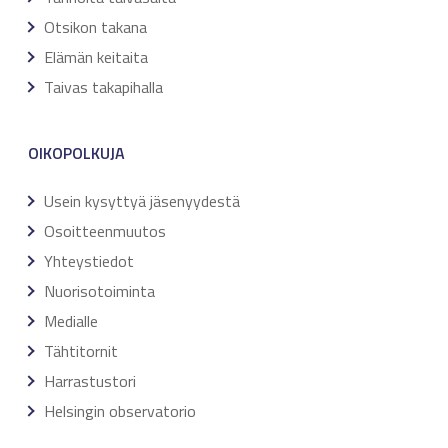
Otsikon takana
Elämän keitaita
Taivas takapihalla
OIKOPOLKUJA
Usein kysyttyä jäsenyydestä
Osoitteenmuutos
Yhteystiedot
Nuorisotoiminta
Medialle
Tähtitornit
Harrastustori
Helsingin observatorio