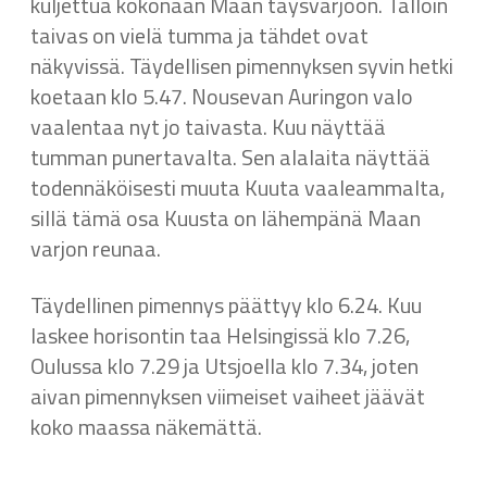
kuljettua kokonaan Maan täysvarjoon. Tällöin
taivas on vielä tumma ja tähdet ovat
näkyvissä. Täydellisen pimennyksen syvin hetki
koetaan klo 5.47. Nousevan Auringon valo
vaalentaa nyt jo taivasta. Kuu näyttää
tumman punertavalta. Sen alalaita näyttää
todennäköisesti muuta Kuuta vaaleammalta,
sillä tämä osa Kuusta on lähempänä Maan
varjon reunaa.
Täydellinen pimennys päättyy klo 6.24. Kuu
laskee horisontin taa Helsingissä klo 7.26,
Oulussa klo 7.29 ja Utsjoella klo 7.34, joten
aivan pimennyksen viimeiset vaiheet jäävät
koko maassa näkemättä.