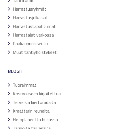
Tähtitornit
Harrastusryhmät
Harrastusjulkaisut
Harrastustapahtumat
Harrastajat verkossa
Pääkaupunkiseutu
Muut tähtiyhdistykset
BLOGIT
Tuoreimmat
Kosmokseen kirjoitettua
Terveisiä kiertoradalta
Kraatterin reunalta
Eksoplaneetta hukassa
Tarinoita taivasalta