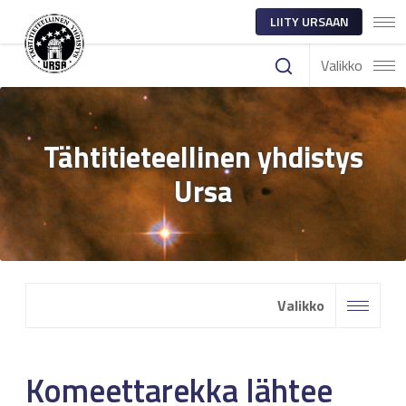
LIITY URSAAN
Valikko
Tähtitieteellinen yhdistys
Ursa
Valikko
Komeettarekka lähtee