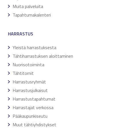
Muita palveluita
Tapahtumakalenteri
HARRASTUS
Yleistä harrastuksesta
Tähtiharrastuksen aloittaminen
Nuorisotoiminta
Tähtitornit
Harrastusryhmät
Harrastusjulkaisut
Harrastustapahtumat
Harrastajat verkossa
Pääkaupunkiseutu
Muut tähtiyhdistykset