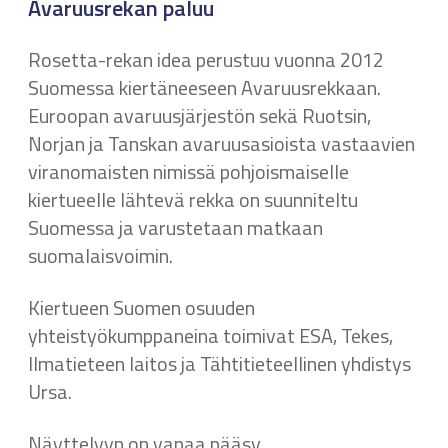
Avaruusrekan paluu
Rosetta-rekan idea perustuu vuonna 2012
Suomessa kiertäneeseen Avaruusrekkaan.
Euroopan avaruusjärjestön sekä Ruotsin,
Norjan ja Tanskan avaruusasioista vastaavien
viranomaisten nimissä pohjoismaiselle
kiertueelle lähtevä rekka on suunniteltu
Suomessa ja varustetaan matkaan
suomalaisvoimin.
Kiertueen Suomen osuuden
yhteistyökumppaneina toimivat ESA, Tekes,
Ilmatieteen laitos ja Tähtitieteellinen yhdistys
Ursa.
Näyttelyyn on vapaa pääsy.