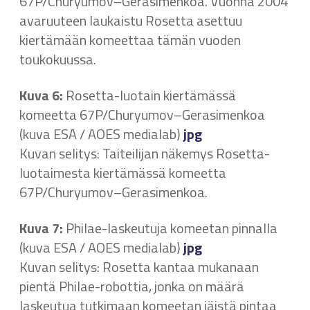
67P/Churyumov–Gerasimenkoa. Vuonna 2004
avaruuteen laukaistu Rosetta asettuu
kiertämään komeettaa tämän vuoden
toukokuussa.
Kuva 6:
Rosetta-luotain kiertämässä
komeetta 67P/Churyumov–Gerasimenkoa
(kuva ESA / AOES medialab)
jpg
Kuvan selitys: Taiteilijan näkemys Rosetta-
luotaimesta kiertämässä komeetta
67P/Churyumov–Gerasimenkoa.
Kuva 7:
Philae-laskeutuja komeetan pinnalla
(kuva ESA / AOES medialab)
jpg
Kuvan selitys: Rosetta kantaa mukanaan
pientä Philae-robottia, jonka on määrä
laskeutua tutkimaan komeetan jäistä pintaa