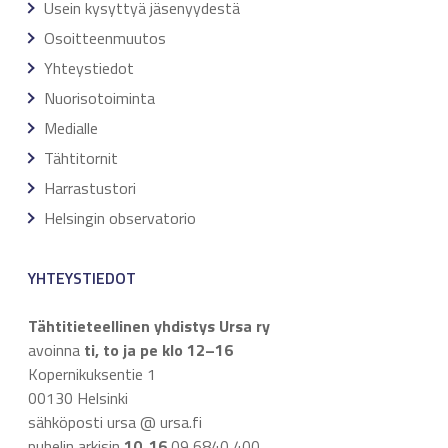
Usein kysyttyä jäsenyydestä
Osoitteenmuutos
Yhteystiedot
Nuorisotoiminta
Medialle
Tähtitornit
Harrastustori
Helsingin observatorio
YHTEYSTIEDOT
Tähtitieteellinen yhdistys Ursa ry
avoinna
ti, to ja pe klo 12–16
Kopernikuksentie 1
00130 Helsinki
sähköposti ursa @ ursa.fi
puhelin arkisin
10
16
09 6840 400
–