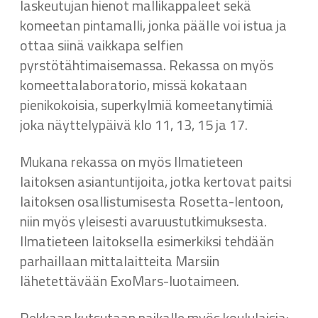
laskeutujan hienot mallikappaleet sekä
komeetan pintamalli, jonka päälle voi istua ja
ottaa siinä vaikkapa selfien
pyrstötähtimaisemassa. Rekassa on myös
komeettalaboratorio, missä kokataan
pienikokoisia, superkylmiä komeetanytimiä
joka näyttelypäivä klo 11, 13, 15 ja 17.
Mukana rekassa on myös Ilmatieteen
laitoksen asiantuntijoita, jotka kertovat paitsi
laitoksen osallistumisesta Rosetta-lentoon,
niin myös yleisesti avaruustutkimuksesta.
Ilmatieteen laitoksella esimerkiksi tehdään
parhaillaan mittalaitteita Marsiin
lähetettävään ExoMars-luotaimeen.
Rekkaan kutsutaan paikalle myös koululaisia: