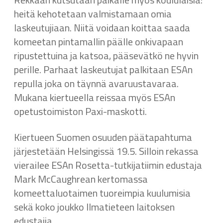
heitä kehotetaan valmistamaan omia
laskeutujiaan. Niitä voidaan koittaa saada
komeetan pintamallin päälle onkivapaan
ripustettuina ja katsoa, pääsevätkö ne hyvin
perille. Parhaat laskeutujat palkitaan ESAn
repulla joka on täynnä avaruustavaraa.
Mukana kiertueella reissaa myös ESAn
opetustoimiston Paxi-maskotti.
Kiertueen Suomen osuuden päätapahtuma
järjestetään Helsingissä 19.5. Silloin rekassa
vierailee ESAn Rosetta-tutkijatiimin edustaja
Mark McCaughrean kertomassa
komeettaluotaimen tuoreimpia kuulumisia
sekä koko joukko Ilmatieteen laitoksen
edustajia.