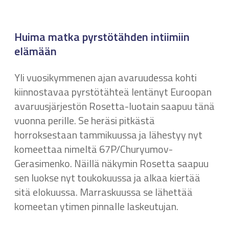
Huima matka pyrstötähden intiimiin
elämään
Yli vuosikymmenen ajan avaruudessa kohti
kiinnostavaa pyrstötähteä lentänyt Euroopan
avaruusjärjestön Rosetta-luotain saapuu tänä
vuonna perille. Se heräsi pitkästä
horroksestaan tammikuussa ja lähestyy nyt
komeettaa nimeltä 67P/Churyumov-
Gerasimenko. Näillä näkymin Rosetta saapuu
sen luokse nyt toukokuussa ja alkaa kiertää
sitä elokuussa. Marraskuussa se lähettää
komeetan ytimen pinnalle laskeutujan.