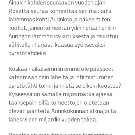
Ainakin kahden seuraavan vuoden ajan
Rosetta seuraa komeettaa sen matkalla
lähemmäs kohti Aurinkoa ja näkee miten
kuollut, jäinen komeetan ydin herää henkiin
Auringon lämmön vaikutuksesta ja muuttuu
vähitellen hurjasti kaasua syökseväksi
pyrstötähdeksi.
Koskaan aikaisemmin emme ole päässeet
katsomaan näin läheltä ja intiimisti: miten
pyrstötähti toimii ja mistä se oikein koostuu?
Kyseessä on samalla myös matka ajassa
taaksepäin, sillä komeettojen oletetaan
olevan jäänteitä Aurinkokunnan alkuajoilta
lähes viiden miljardin vuoden takaa.
Rosetta on eräs ihmiskunnan hurjimmista