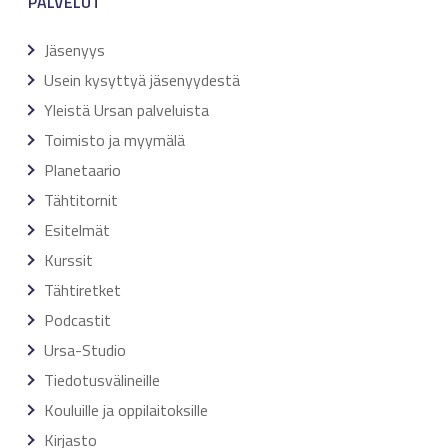
PALVELUT
Jäsenyys
Usein kysyttyä jäsenyydestä
Yleistä Ursan palveluista
Toimisto ja myymälä
Planetaario
Tähtitornit
Esitelmät
Kurssit
Tähtiretket
Podcastit
Ursa-Studio
Tiedotusvälineille
Kouluille ja oppilaitoksille
Kirjasto