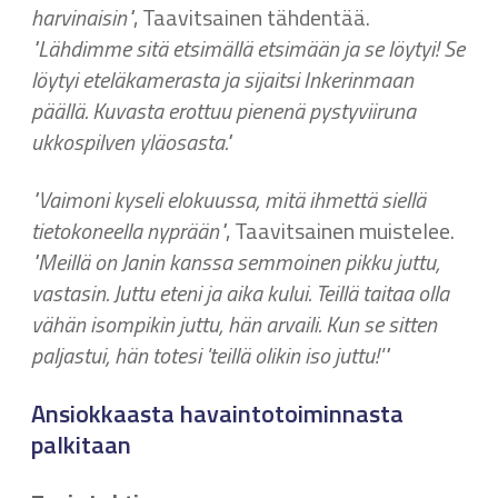
harvinaisin"
, Taavitsainen tähdentää.
"Lähdimme sitä etsimällä etsimään ja se löytyi! Se
löytyi eteläkamerasta ja sijaitsi Inkerinmaan
päällä. Kuvasta erottuu pienenä pystyviiruna
ukkospilven yläosasta."
"Vaimoni kyseli elokuussa, mitä ihmettä siellä
tietokoneella nyprään"
, Taavitsainen muistelee.
"Meillä on Janin kanssa semmoinen pikku juttu,
vastasin. Juttu eteni ja aika kului. Teillä taitaa olla
vähän isompikin juttu, hän arvaili. Kun se sitten
paljastui, hän totesi 'teillä olikin iso juttu!'"
Ansiokkaasta havaintotoiminnasta
palkitaan