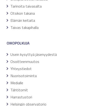
Tarinoita taivasalta
Otsikon takana
Elämän keitaita
Taivas takapihalla
OIKOPOLKUJA
Usein kysyttyä jäsenyydestä
Osoitteenmuutos
Yhteystiedot
Nuorisotoiminta
Medialle
Tähtitornit
Harrastustori
Helsingin observatorio