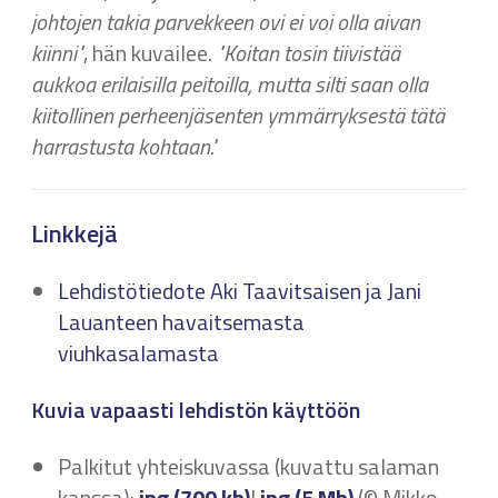
johtojen takia parvekkeen ovi ei voi olla aivan
kiinni"
, hän kuvailee.
"Koitan tosin tiivistää
aukkoa erilaisilla peitoilla, mutta silti saan olla
kiitollinen perheenjäsenten ymmärryksestä tätä
harrastusta kohtaan."
Linkkejä
Lehdistötiedote Aki Taavitsaisen ja Jani
Lauanteen havaitsemasta
viuhkasalamasta
Kuvia vapaasti lehdistön käyttöön
Palkitut yhteiskuvassa (kuvattu salaman
kanssa):
jpg (700 kb)
|
jpg (5 Mb)
(© Mikko