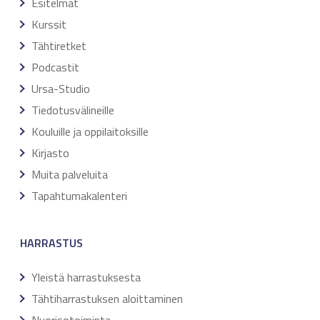
Esitelmät
Kurssit
Tähtiretket
Podcastit
Ursa-Studio
Tiedotusvälineille
Kouluille ja oppilaitoksille
Kirjasto
Muita palveluita
Tapahtumakalenteri
HARRASTUS
Yleistä harrastuksesta
Tähtiharrastuksen aloittaminen
Nuorisotoiminta