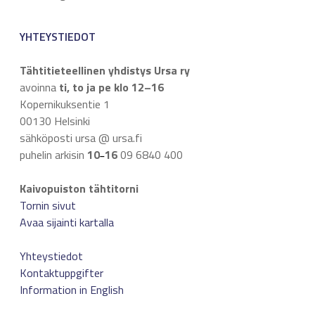
YHTEYSTIEDOT
Tähtitieteellinen yhdistys Ursa ry
avoinna
ti, to ja pe klo 12–16
Kopernikuksentie 1
00130 Helsinki
sähköposti ursa @ ursa.fi
puhelin arkisin
10
16
09 6840 400
–
Kaivopuiston tähtitorni
Tornin sivut
Avaa sijainti kartalla
Yhteystiedot
Kontaktuppgifter
Information in English