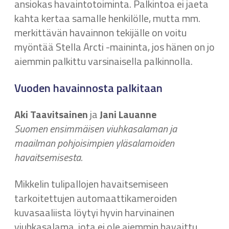
ansiokas havaintotoiminta. Palkintoa ei jaeta
kahta kertaa samalle henkilölle, mutta mm.
merkittävän havainnon tekijälle on voitu
myöntää Stella Arcti -maininta, jos hänen on jo
aiemmin palkittu varsinaisella palkinnolla.
Vuoden havainnosta palkitaan
Aki Taavitsainen
ja
Jani Lauanne
Suomen ensimmäisen viuhkasalaman ja
maailman pohjoisimpien yläsalamoiden
havaitsemisesta.
Mikkelin tulipallojen havaitsemiseen
tarkoitettujen automaattikameroiden
kuvasaaliista löytyi hyvin harvinainen
viuhkasalama, jota ei ole aiemmin havaittu