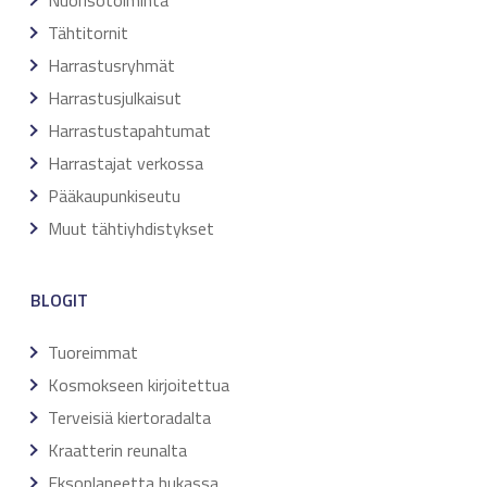
Tähtitornit
Harrastusryhmät
Harrastusjulkaisut
Harrastustapahtumat
Harrastajat verkossa
Pääkaupunkiseutu
Muut tähtiyhdistykset
BLOGIT
Tuoreimmat
Kosmokseen kirjoitettua
Terveisiä kiertoradalta
Kraatterin reunalta
Eksoplaneetta hukassa