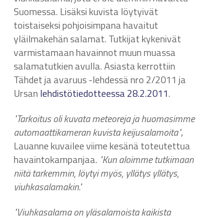
Suomessa. Lisäksi kuvista löytyivät
toistaiseksi pohjoisimpana havaitut
yläilmakehän salamat. Tutkijat kykenivät
varmistamaan havainnot muun muassa
salamatutkien avulla. Asiasta kerrottiin
Tähdet ja avaruus -lehdessä nro 2/2011 ja
Ursan
lehdistötiedotteessa 28.2.2011
.
"Tarkoitus oli kuvata meteoreja ja huomasimme
automaattikameran kuvista keijusalamoita"
,
Lauanne kuvailee viime kesänä toteutettua
havaintokampanjaa.
"Kun aloimme tutkimaan
niitä tarkemmin, löytyi myös, yllätys yllätys,
viuhkasalamakin."
"Viuhkasalama on yläsalamoista kaikista