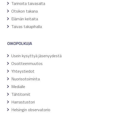
Tarinoita taivasalta
Otsikon takana
Elämän keitaita
Taivas takapihalla
OIKOPOLKUJA
Usein kysyttyä jäsenyydestä
Osoitteenmuutos
Yhteystiedot
Nuorisotoiminta
Medialle
Tähtitornit
Harrastustori
Helsingin observatorio