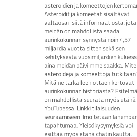
asteroidien ja komeettojen kertoma
Asteroidit ja komeetat sisältävät
valtaosan siitä informaatiosta, jota
meidän on mahdollista saada
aurinkokunnan synnystä noin 4,57
miljardia vuotta sitten sekä sen
kehityksestä vuosimiljardien kulues
aina meidän päiviimme saakka. Mite
asteroideja ja komeettoja tutkitaan
Mitä ne tarkalleen ottaen kertovat
aurinkokunnan historiasta? Esitelm
on mahdollista seurata myös etänä
YouTubessa. Linkki tilaisuuden
seuraamiseen ilmoitetaan lähempä
tapahtumaa. Yleisökysymyksiä voi
esittää myös etänä chatin kautta.