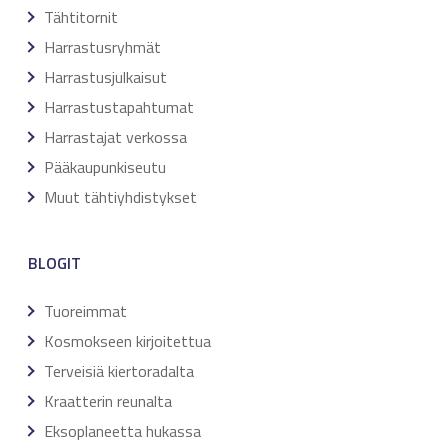
Tähtitornit
Harrastusryhmät
Harrastusjulkaisut
Harrastustapahtumat
Harrastajat verkossa
Pääkaupunkiseutu
Muut tähtiyhdistykset
BLOGIT
Tuoreimmat
Kosmokseen kirjoitettua
Terveisiä kiertoradalta
Kraatterin reunalta
Eksoplaneetta hukassa