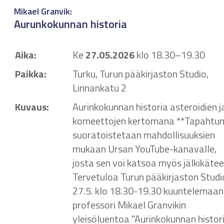
Mikael Granvik:
Aurunkokunnan historia
Aika:
Ke
27.05.2026
klo 18.30–19.30
Paikka:
Turku, Turun pääkirjaston Studio,
Linnankatu 2
Kuvaus:
Aurinkokunnan historia asteroidien j
komeettojen kertomana **Tapahtu
suoratoistetaan mahdollisuuksien
mukaan Ursan YouTube-kanavalle,
josta sen voi katsoa myös jälkikätee
Tervetuloa Turun pääkirjaston Stud
27.5. klo 18.30-19.30 kuuntelemaan
professori Mikael Granvikin
yleisöluentoa "Aurinkokunnan histor