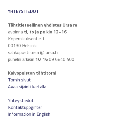
YHTEYSTIEDOT
Tähtitieteellinen yhdistys Ursa ry
avoinna
ti, to ja pe klo 12–16
Kopernikuksentie 1
00130 Helsinki
sähköposti ursa @ ursa.fi
puhelin arkisin
10
16
09 6840 400
–
Kaivopuiston tähtitorni
Tornin sivut
Avaa sijainti kartalla
Yhteystiedot
Kontaktuppgifter
Information in English