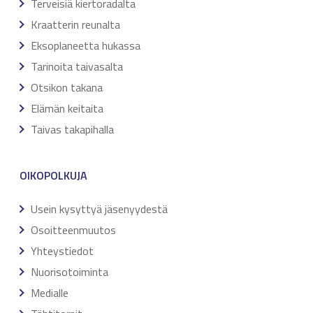
Terveisiä kiertoradalta
Kraatterin reunalta
Eksoplaneetta hukassa
Tarinoita taivasalta
Otsikon takana
Elämän keitaita
Taivas takapihalla
OIKOPOLKUJA
Usein kysyttyä jäsenyydestä
Osoitteenmuutos
Yhteystiedot
Nuorisotoiminta
Medialle