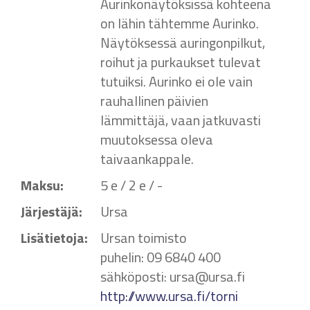
Aurinkonäytöksissä kohteena
on lähin tähtemme Aurinko.
Näytöksessä auringonpilkut,
roihut ja purkaukset tulevat
tutuiksi. Aurinko ei ole vain
rauhallinen päivien
lämmittäjä, vaan jatkuvasti
muutoksessa oleva
taivaankappale.
Maksu:
5 e / 2 e / -
Järjestäjä:
Ursa
Lisätietoja:
Ursan toimisto
puhelin: 09 6840 400
sähköposti: ursa@ursa.fi
http://www.ursa.fi/torni