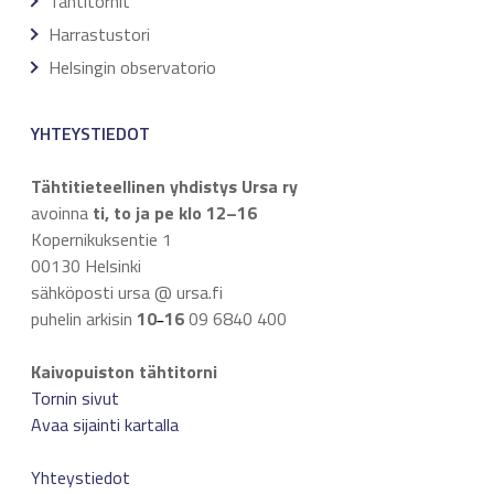
Tähtitornit
Harrastustori
Helsingin observatorio
YHTEYSTIEDOT
Tähtitieteellinen yhdistys Ursa ry
avoinna
ti, to ja pe klo 12–16
Kopernikuksentie 1
00130 Helsinki
sähköposti ursa @ ursa.fi
puhelin arkisin
10
16
09 6840 400
–
Kaivopuiston tähtitorni
Tornin sivut
Avaa sijainti kartalla
Yhteystiedot