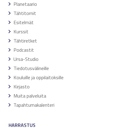
Planetaario
Tähtitornit
Esitelmät
Kurssit
Tähtiretket
Podcastit
Ursa-Studio
Tiedotusvälineille
Kouluille ja oppilaitoksille
Kirjasto
Muita palveluita
Tapahtumakalenteri
HARRASTUS