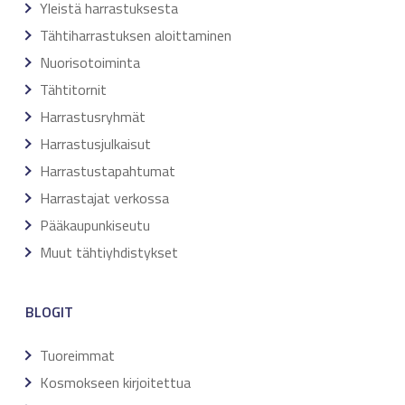
Yleistä harrastuksesta
Tähtiharrastuksen aloittaminen
Nuorisotoiminta
Tähtitornit
Harrastusryhmät
Harrastusjulkaisut
Harrastustapahtumat
Harrastajat verkossa
Pääkaupunkiseutu
Muut tähtiyhdistykset
BLOGIT
Tuoreimmat
Kosmokseen kirjoitettua